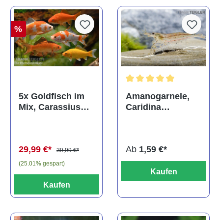
%
Durchschnittliche Bewertun
Amanogarnele,
5x Goldfisch im
Caridina
Mix, Carassius
multidentata
auratus
(Kaltwasser)
Ab
1,59 €*
29,99 €*
39,99 €*
(25.01% gespart)
Kaufen
Kaufen