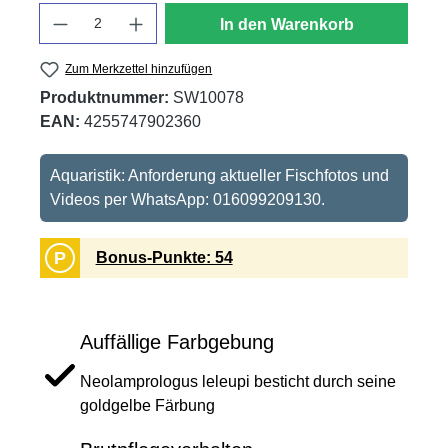
Anzahl
In den Warenkorb
Zum Merkzettel hinzufügen
Produktnummer:
SW10078
EAN:
4255747902360
Aquaristik: Anforderung aktueller Fischfotos und
Videos per WhatsApp: 016099209130.
P
Bonus-Punkte: 54
Auffällige Farbgebung
Neolamprologus leleupi besticht durch seine
goldgelbe Färbung