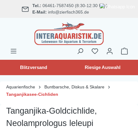
Tel.:
06461-7587450 (8:30-12:30 Uhr)
alt springen
E-Mail:
info@zierfisch365.de
Blitzversand
Riesige Auswahl
Aquarienfische
Buntbarsche, Diskus & Skalare
Tanganjikasee-Cichliden
Tanganjika-Goldcichlide,
Neolamprologus leleupi