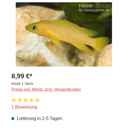
Bildergalerie überspringen
8,99 €*
Inhalt:
1 Stück
Preise inkl. MwSt. zzgl. Versandkosten
Durchschnittliche Bewertung von 5 von 5 Sternen
1 Bewertung
Lieferung in 2-5 Tagen