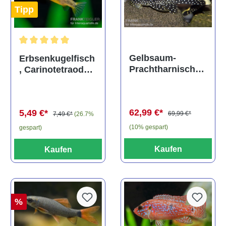
Tipp
Durchschnittliche Bewertung von 5 von 5 Sternen
Gelbsaum-
Erbsenkugelfisch
Prachtharnischw
, Carinotetraodon
els, L81,
travancoricus
Baryancistrus
(Minifisch)
spec., 6-8 cm
62,99 €*
5,49 €*
69,99 €*
7,49 €*
(26.7%
(10% gespart)
gespart)
Kaufen
Kaufen
%