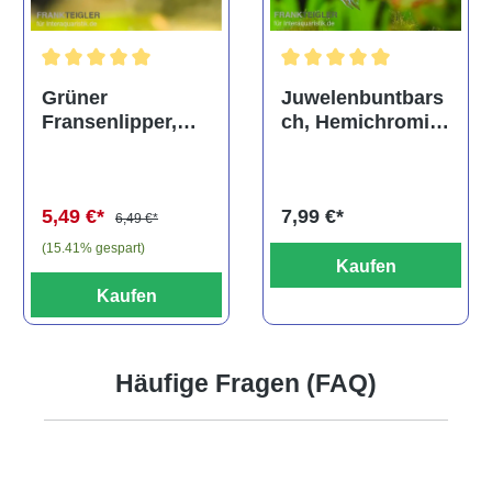
Durchschnittliche Bewertung von 5 von 5 Sternen
Durchschnittliche Bewertu
Grüner
Juwelenbuntbars
Fransenlipper,
ch, Hemichromis
Epalzeorhynchos
lifalili
frenatum
5,49 €*
7,99 €*
6,49 €*
(15.41% gespart)
Kaufen
Kaufen
Häufige Fragen (FAQ)