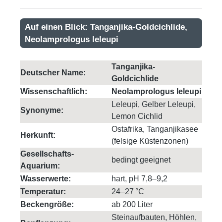
Auf einen Blick: Tanganjika-Goldcichlide,
Neolamprologus leleupi
Tanganjika-
Deutscher Name:
Goldcichlide
Wissenschaftlich:
Neolamprologus leleupi
Leleupi, Gelber Leleupi,
Synonyme:
Lemon Cichlid
Ostafrika, Tanganjikasee
Herkunft:
(felsige Küstenzonen)
Gesellschafts-
bedingt geeignet
Aquarium:
Wasserwerte:
hart, pH 7,8–9,2
Temperatur:
24–27 °C
Beckengröße:
ab 200 Liter
Steinaufbauten, Höhlen,