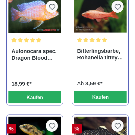
Durchschnittliche Bewertu
Durchschnittliche Bewertung von 5 von 5 Sternen
Bitterlingsbarbe,
Aulonocara spec.
Rohanella titteya,
Dragon Blood
ehem. Puntius
albino, DNZ
titteya
Ab
3,59 €*
18,99 €*
Kaufen
Kaufen
%
%