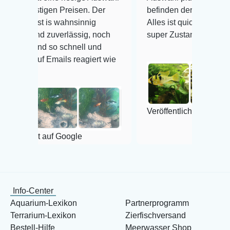
Preisen. Der
befinden der Fische einwandfrei.
ahnsinnig
Alles ist quick lebendig und im
erlässig, noch
super Zustand. Gerne wieder 😃
schnell und
ls reagiert wie
Veröffentlicht auf Google
Google
Info-Center
Aquarium-Lexikon
Partnerprogramm
Terrarium-Lexikon
Zierfischversand
Bestell-Hilfe
Meerwasser Shop