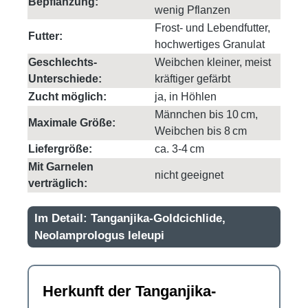
Bepflanzung:
wenig Pflanzen
Frost- und Lebendfutter,
Futter:
hochwertiges Granulat
Geschlechts-
Weibchen kleiner, meist
Unterschiede:
kräftiger gefärbt
Zucht möglich:
ja, in Höhlen
Männchen bis 10 cm,
Maximale Größe:
Weibchen bis 8 cm
Liefergröße:
ca. 3-4 cm
Mit Garnelen
nicht geeignet
verträglich:
Im Detail: Tanganjika-Goldcichlide,
Neolamprologus leleupi
Herkunft der Tanganjika-