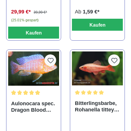
Ab
1,59 €*
29,99 €*
39,99 €*
(25.01% gespart)
Kaufen
Kaufen
Durchschnittliche Bewertu
Durchschnittliche Bewertung von 5 von 5 Sternen
Bitterlingsbarbe,
Aulonocara spec.
Rohanella titteya,
Dragon Blood
ehem. Puntius
albino, DNZ
titteya