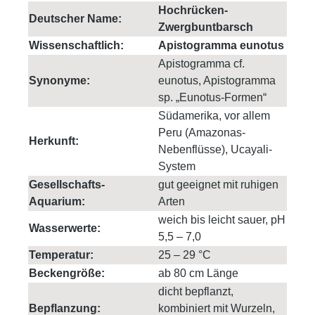
Hochrücken-
Deutscher Name:
Zwergbuntbarsch
Wissenschaftlich:
Apistogramma eunotus
Apistogramma cf.
Synonyme:
eunotus, Apistogramma
sp. „Eunotus-Formen“
Südamerika, vor allem
Peru (Amazonas-
Herkunft:
Nebenflüsse), Ucayali-
System
Gesellschafts-
gut geeignet mit ruhigen
Aquarium:
Arten
weich bis leicht sauer, pH
Wasserwerte:
5,5 – 7,0
Temperatur:
25 – 29 °C
Beckengröße:
ab 80 cm Länge
dicht bepflanzt,
Bepflanzung:
kombiniert mit Wurzeln,