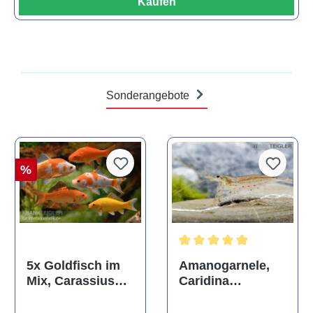
Kaufen
Sonderangebote
%
Durchschnittliche Bewertun
Amanogarnele,
5x Goldfisch im
Caridina
Mix, Carassius
multidentata
auratus
(Kaltwasser)