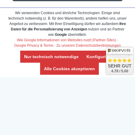
Wir verwenden Cookies und ähnliche Technologien. Einige sind
technisch notwendig (z. B. für den Warenkorb), andere helfen uns, unser
Angebot zu verbessern. Mit Ihrer Einwilligung dürfen wir außerdem
Ihre
Daten für die Personalisierung von Anzeigen
nutzen und an Partner
wie
Google
übermitteln.
r
Frank Hackmayer
★★★★
Wie Google Informationen von Websites nutzt (Partner-Sites)
·
Google Privacy & Terms
·
Zu unseren Datenschutzbestimmungen
Warenanlieferung Top und die
Kundenbewertungen
Nur technisch notwendige
Konfigurieren
e riesige Auswahl
Auswahl plus gesundheitliches
SEHR GUT
Alle Cookies akzeptieren
n Preisen. Der
befinden der Fische einwandfrei.
4.78 / 5.00
 wahnsinnig
Alles ist quick lebendig und im
uverlässig, noch
super Zustand. Gerne wieder 😃
o schnell und
ails reagiert wie
Veröffentlicht auf Google