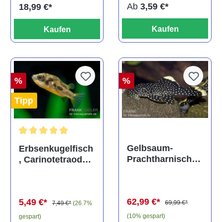
Ab
3,59 €*
18,99 €*
Kaufen
Kaufen
%
%
Tipp
Durchschnittliche Bewertung von 5 von 5 Sternen
Gelbsaum-
Erbsenkugelfisch
Prachtharnischw
, Carinotetraodon
els, L81,
travancoricus
Baryancistrus
(Minifisch)
spec., 6-8 cm
62,99 €*
5,49 €*
69,99 €*
7,49 €*
(26.7%
(10% gespart)
gespart)