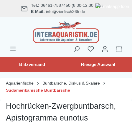
Tel.:
06461-7587450 (8:30-12:30 Uhr)
alt springen
E-Mail:
info@zierfisch365.de
Blitzversand
Riesige Auswahl
Aquarienfische
Buntbarsche, Diskus & Skalare
Südamerikanische Buntbarsche
Hochrücken-Zwergbuntbarsch,
Apistogramma eunotus