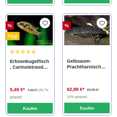
%
%
Tipp
Durchschnittliche Bewertung von 5 von 5 Sternen
Gelbsaum-
Erbsenkugelfisch
Prachtharnischw
, Carinotetraodon
els, L81,
travancoricus
Baryancistrus
(Minifisch)
spec., 6-8 cm
62,99 €*
5,49 €*
69,99 €*
7,49 €*
(26.7%
(10% gespart)
gespart)
Kaufen
Kaufen