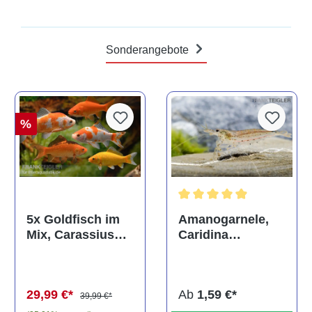
Sonderangebote
%
Durchschnittliche Bewertun
Amanogarnele,
5x Goldfisch im
Caridina
Mix, Carassius
multidentata
auratus
(Kaltwasser)
Ab
1,59 €*
29,99 €*
39,99 €*