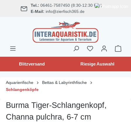
Tel.:
06461-7587450 (8:30-12:30 Uhr)
alt springen
E-Mail:
info@zierfisch365.de
Blitzversand
Riesige Auswahl
Aquarienfische
Bettas & Labyrinthfische
Schlangenköpfe
Burma Tiger-Schlangenkopf,
Channa pulchra, 6-7 cm