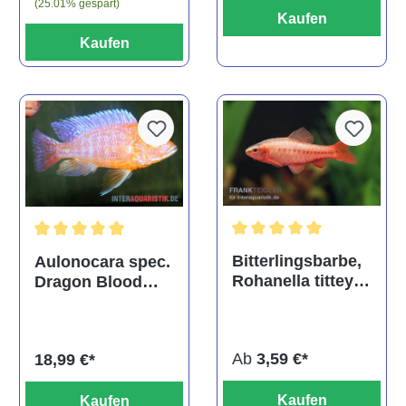
(25.01% gespart)
Kaufen
Kaufen
Durchschnittliche Bewertu
Durchschnittliche Bewertung von 5 von 5 Sternen
Bitterlingsbarbe,
Aulonocara spec.
Rohanella titteya,
Dragon Blood
ehem. Puntius
albino, DNZ
titteya
Ab
3,59 €*
18,99 €*
Kaufen
Kaufen