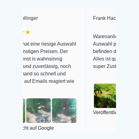
r
Frank Hackmayer
★★★★
Warenanlieferung Top und die
ne riesige Auswahl
Auswahl plus gesundheitliches
en Preisen. Der
befinden der Fische einwandfrei.
s wahnsinnig
Alles ist quick lebendig und im
uverlässig, noch
super Zustand. Gerne wieder 😃
so schnell und
mails reagiert wie
Veröffentlicht auf Google
uf Google