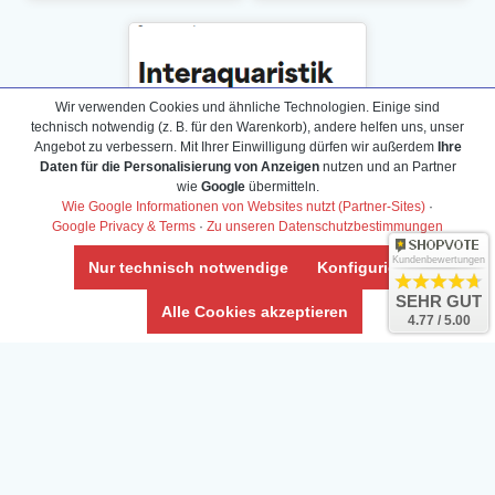
Wir verwenden Cookies und ähnliche Technologien. Einige sind
technisch notwendig (z. B. für den Warenkorb), andere helfen uns, unser
Angebot zu verbessern. Mit Ihrer Einwilligung dürfen wir außerdem
Ihre
Daten für die Personalisierung von Anzeigen
nutzen und an Partner
wie
Google
übermitteln.
Wie Google Informationen von Websites nutzt (Partner-Sites)
·
Google Privacy & Terms
·
Zu unseren Datenschutzbestimmungen
Kundenbewertungen
Nur technisch notwendige
Konfigurieren
SEHR GUT
Daten­schutz­erklärung
Alle Cookies akzeptieren
4.77 / 5.00
Widerrufs­recht /Widerrufs­formular
AGB & Info
Impressum
Umwelt und Entsorgung
Vertrag widerrufen