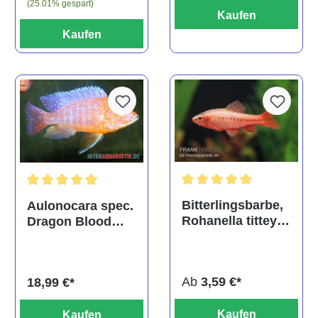
(25.01% gespart)
Kaufen
Kaufen
Durchschnittliche Bewertu
Durchschnittliche Bewertung von 5 von 5 Sternen
Bitterlingsbarbe,
Aulonocara spec.
Rohanella titteya,
Dragon Blood
ehem. Puntius
albino, DNZ
titteya
Ab
3,59 €*
18,99 €*
Kaufen
Kaufen