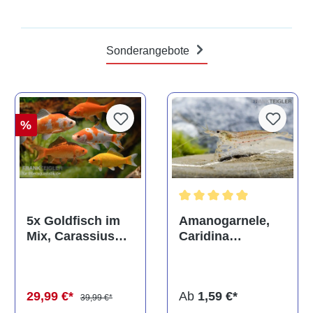
Sonderangebote
%
Durchschnittliche Bewertun
Amanogarnele,
5x Goldfisch im
Caridina
Mix, Carassius
multidentata
auratus
(Kaltwasser)
Ab
1,59 €*
29,99 €*
39,99 €*