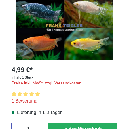
4,99 €*
Inhalt:
1 Stück
Preise inkl. MwSt. zzgl. Versandkosten
Durchschnittliche Bewertung von 5 von 5 Sternen
1 Bewertung
Lieferung in 1-3 Tagen
Anzahl