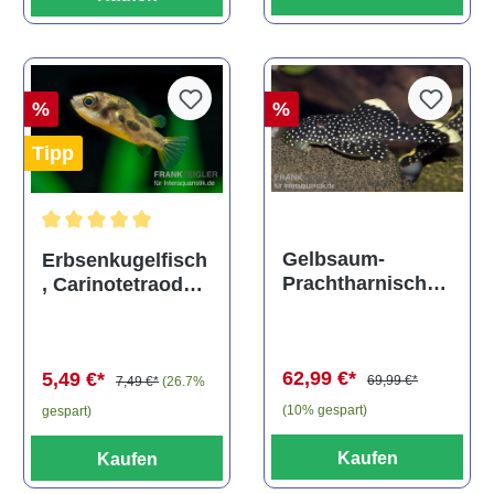
%
%
Tipp
Durchschnittliche Bewertung von 5 von 5 Sternen
Gelbsaum-
Erbsenkugelfisch
Prachtharnischw
, Carinotetraodon
els, L81,
travancoricus
Baryancistrus
(Minifisch)
spec., 6-8 cm
62,99 €*
5,49 €*
69,99 €*
7,49 €*
(26.7%
(10% gespart)
gespart)
Kaufen
Kaufen