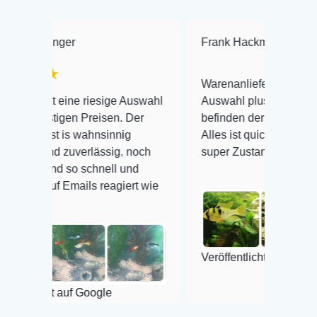
Frank Hackmayer
★★★★
Warenanlieferung Top und die
 riesige Auswahl
Auswahl plus gesundheitliches
 Preisen. Der
befinden der Fische einwandfrei.
wahnsinnig
Alles ist quick lebendig und im
verlässig, noch
super Zustand. Gerne wieder 😃
 schnell und
ils reagiert wie
Veröffentlicht auf Google
 Google