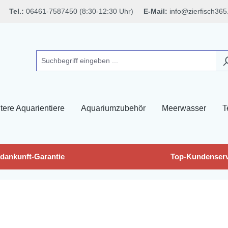
Tel.:
06461-7587450 (8:30-12:30 Uhr)
E-Mail:
info@zierfisch365
tere Aquarientiere
Aquariumzubehör
Meerwasser
T
dankunft-Garantie
Top-Kundenserv