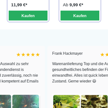
titteya
11,99 €*
Ab
9,99 €*
Kaufen
Kaufen
Frank Hackmayer
★★★★
★★★★
 sehr
Warenanlieferung Top und die Auswahl plus
is
gesundheitliches befinden der Fische
, noch nie
einwandfrei. Alles ist quick lebendig und im 
auf Emails
Zustand. Gerne wieder 😃