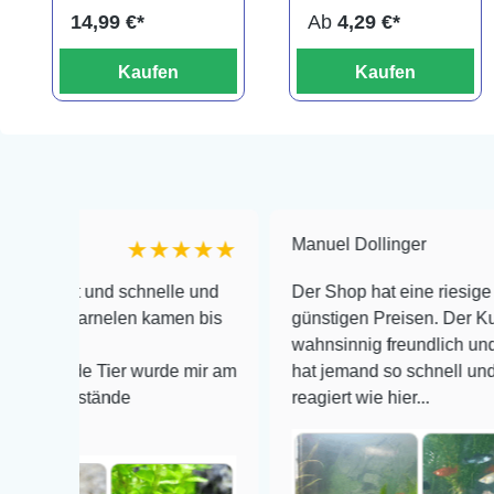
BLACK
14,99 €*
Ab
4,29 €*
Kaufen
Kaufen
Manuel Dollinger
★★★★★
★
nd schnelle und
Der Shop hat eine riesige Auswahl zu
rnelen kamen bis
günstigen Preisen. Der Kundendienst 
wahnsinnig freundlich und zuverlässig
 Tier wurde mir am
hat jemand so schnell und kompetent 
ände
reagiert wie hier...