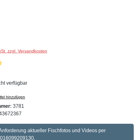
wSt. zzgl. Versandkosten
liche Bewertung von 5 von 5 Sternen
cht verfügbar
tel hinzufügen
mmer:
3781
43672367
 Anforderung aktueller Fischfotos und Videos per
 016099209130.