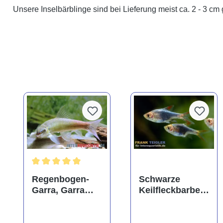
Unsere Inselbärblinge sind bei Lieferung meist ca. 2 - 3 cm 
Durchschnittliche Bewertung von 5 von 5 Sternen
Regenbogen-
Schwarze
Garra, Garra
Keilfleckbarbe,
panitvongi
Rasbora
heteromorpha