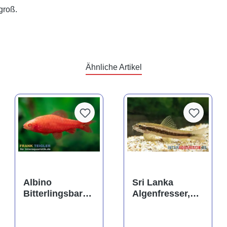
groß.
Ähnliche Artikel
Albino
Sri Lanka
Bitterlingsbarbe
Algenfresser,
Super Red,
Garra
Rohanella
ceylonensis