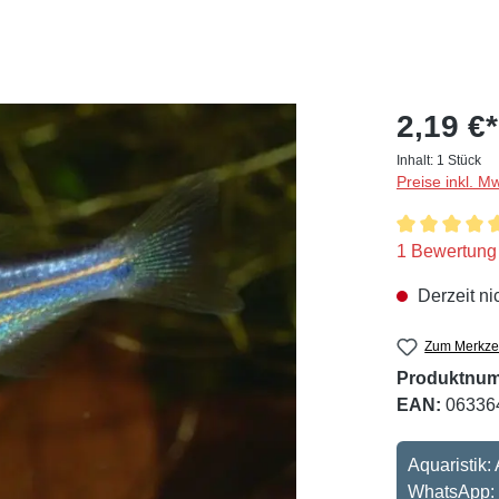
2,19 €*
Inhalt:
1 Stück
Preise inkl. M
Durchschnitt
1 Bewertung
Derzeit ni
Zum Merkzet
Produktnu
EAN:
06336
Aquaristik:
WhatsApp: