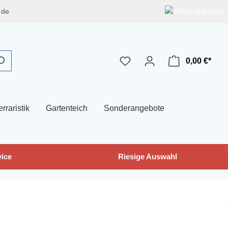
.de
0,00 €*
erraristik
Gartenteich
Sonderangebote
ice
Riesige Auswahl