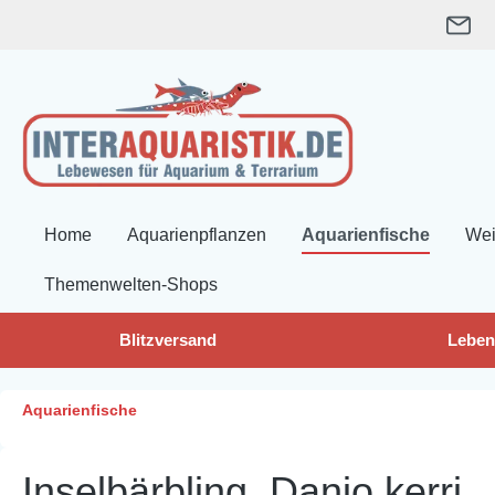
springen
Zur Hauptnavigation springen
Home
Aquarienpflanzen
Aquarienfische
Wei
Themenwelten-Shops
Blitzversand
Leben
Aquarienfische
Inselbärbling, Danio kerri