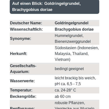
Auf einen Blick: Goldringelgrundel,
Brachygobius doriae
Deutscher Name:
Goldringelgrundel
Wissenschaftlich:
Brachygobius doriae
Hummelgrundel,
Synonyme:
Bienenzwerggrundel
Südostasien (Indonesien,
Herkunft:
Malaysia, Thailand,
Vietnam)
Gesellschafts-
bedingt geeignet
Aquarium:
leicht brackig bis weich,
Wasserwerte:
pH ca. 6,5 - 7,5
Temperatur:
ca. 24-28° C
Beckengröße:
ab 60 cm
robuste Pflanzen,
Bepflanzung:
Verstecke aus Wurzeln