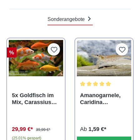
Sonderangebote
%
Durchschnittliche Bewertun
Amanogarnele,
5x Goldfisch im
Caridina
Mix, Carassius
multidentata
auratus
(Kaltwasser)
Ab
1,59 €*
29,99 €*
39,99 €*
(25.01% gespart)