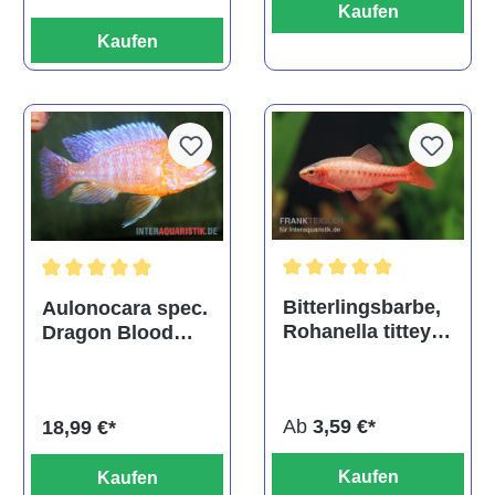
Kaufen
Kaufen
Durchschnittliche Bewertu
Durchschnittliche Bewertung von 5 von 5 Sternen
Bitterlingsbarbe,
Aulonocara spec.
Rohanella titteya,
Dragon Blood
ehem. Puntius
albino, DNZ
titteya
Ab
3,59 €*
18,99 €*
Kaufen
Kaufen