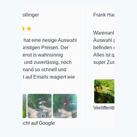
er
Frank Hackmayer
★★★★
Warenanlieferung Top und die
ine riesige Auswahl
Auswahl plus gesundheitliches
en Preisen. Der
befinden der Fische einwandfrei.
s wahnsinnig
Alles ist quick lebendig und im
zuverlässig, noch
super Zustand. Gerne wieder 😃
so schnell und
mails reagiert wie
Veröffentlicht auf Google
auf Google