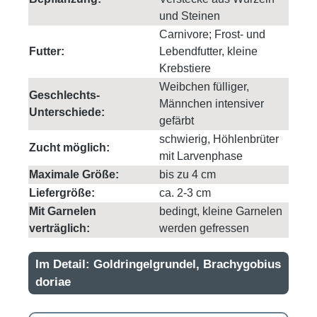
und Steinen
Carnivore; Frost- und
Futter:
Lebendfutter, kleine
Krebstiere
Weibchen fülliger,
Geschlechts-
Männchen intensiver
Unterschiede:
gefärbt
schwierig, Höhlenbrüter
Zucht möglich:
mit Larvenphase
Maximale Größe:
bis zu 4 cm
Liefergröße:
ca. 2-3 cm
Mit Garnelen
bedingt, kleine Garnelen
verträglich:
werden gefressen
Im Detail: Goldringelgrundel, Brachygobius
doriae