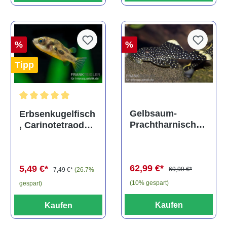
%
%
Tipp
Durchschnittliche Bewertung von 5 von 5 Sternen
Gelbsaum-
Erbsenkugelfisch
Prachtharnischw
, Carinotetraodon
els, L81,
travancoricus
Baryancistrus
(Minifisch)
spec., 6-8 cm
62,99 €*
5,49 €*
69,99 €*
7,49 €*
(26.7%
(10% gespart)
gespart)
Kaufen
Kaufen