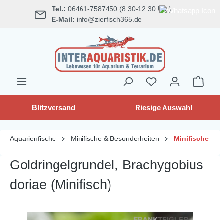
Tel.:
06461-7587450 (8:30-12:30 Uhr)
alt springen
E-Mail:
info@zierfisch365.de
Blitzversand
Riesige Auswahl
Aquarienfische
Minifische & Besonderheiten
Minifische
Goldringelgrundel, Brachygobius
doriae (Minifisch)
Bildergalerie überspringen