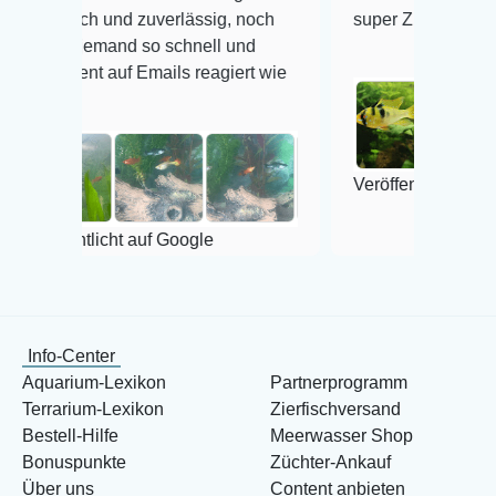
 und zuverlässig, noch
super Zustand. Gerne wieder 
mand so schnell und
auf Emails reagiert wie
Veröffentlicht auf Google
cht auf Google
Info-Center
Aquarium-Lexikon
Partnerprogramm
Terrarium-Lexikon
Zierfischversand
Bestell-Hilfe
Meerwasser Shop
Bonuspunkte
Züchter-Ankauf
Über uns
Content anbieten