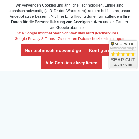
Wir verwenden Cookies und ähnliche Technologien. Einige sind
technisch notwendig (z. B. für den Warenkorb), andere helfen uns, unser
Angebot zu verbessern. Mit Ihrer Einwilligung dürfen wir außerdem
Ihre
Daten für die Personalisierung von Anzeigen
nutzen und an Partner
Daten­schutz­erklärung
wie
Google
übermitteln.
Widerrufs­recht /Widerrufs­formular
Wie Google Informationen von Websites nutzt (Partner-Sites)
·
Google Privacy & Terms
·
Zu unseren Datenschutzbestimmungen
AGB & Info
Impressum
Kundenbewertungen
Nur technisch notwendige
Konfigurieren
Umwelt und Entsorgung
SEHR GUT
Alle Cookies akzeptieren
4.78 / 5.00
Vertrag widerrufen
* Alle Preise inkl. ges. MwSt. zzgl.
Versandkosten
Zierfische, Garnelen, Krebse, Wasserschnecken (Wirbellose),
Aquarienpflanzen & Aquarium-Zubehör preiswert online kaufen.
© Copyright 2024 Interaquaristik.de Shop, Aquarium und
Gartenteich Shop. Alle Rechte vorbehalten.