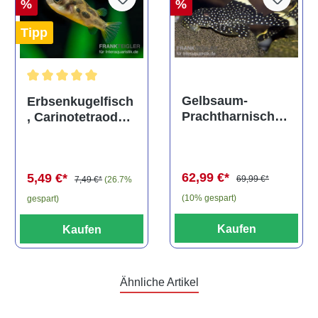
%
%
Tipp
Durchschnittliche Bewertung von 5 von 5 Sternen
Gelbsaum-
Erbsenkugelfisch
Prachtharnischw
, Carinotetraodon
els, L81,
travancoricus
Baryancistrus
(Minifisch)
spec., 6-8 cm
62,99 €*
5,49 €*
69,99 €*
7,49 €*
(26.7%
(10% gespart)
gespart)
Kaufen
Kaufen
Ähnliche Artikel