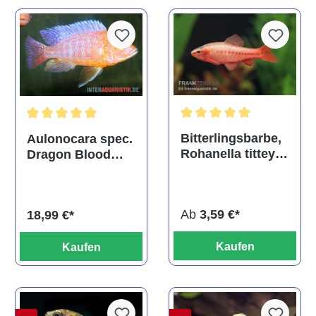
Durchschnittliche Bewertu
Durchschnittliche Bewertung von 5 von 5 Sternen
Bitterlingsbarbe,
Aulonocara spec.
Rohanella titteya,
Dragon Blood
ehem. Puntius
albino, DNZ
titteya
Ab
3,59 €*
18,99 €*
Kaufen
Kaufen