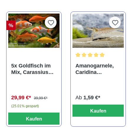
%
Durchschnittliche Bewertun
Amanogarnele,
5x Goldfisch im
Caridina
Mix, Carassius
multidentata
auratus
(Kaltwasser)
Ab
1,59 €*
29,99 €*
39,99 €*
(25.01% gespart)
Kaufen
Kaufen