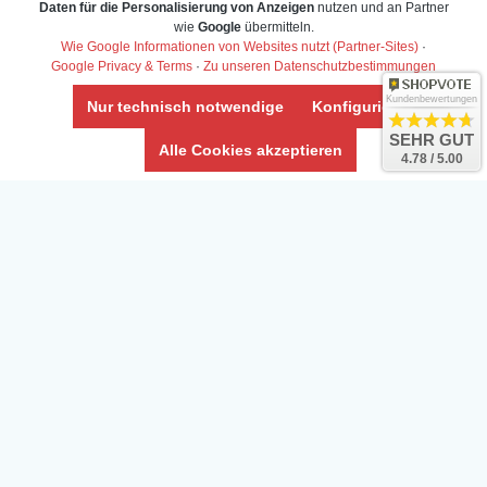
Daten für die Personalisierung von Anzeigen
nutzen und an Partner
Daten­schutz­erklärung
wie
Google
übermitteln.
Widerrufs­recht /Widerrufs­formular
Wie Google Informationen von Websites nutzt (Partner-Sites)
·
Google Privacy & Terms
·
Zu unseren Datenschutzbestimmungen
AGB & Info
Impressum
Kundenbewertungen
Nur technisch notwendige
Konfigurieren
Umwelt und Entsorgung
SEHR GUT
Alle Cookies akzeptieren
4.78 / 5.00
Vertrag widerrufen
* Alle Preise inkl. ges. MwSt. zzgl.
Versandkosten
Zierfische, Garnelen, Krebse, Wasserschnecken (Wirbellose),
Aquarienpflanzen & Aquarium-Zubehör preiswert online kaufen.
© Copyright 2024 Interaquaristik.de Shop, Aquarium und
Gartenteich Shop. Alle Rechte vorbehalten.