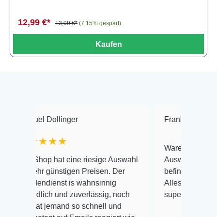
12,99 €*
13,99 €*
(7.15% gespart)
Kaufen
 Dollinger
Frank Hackmayer
★
★★★
Warenanlieferung Top und d
op hat eine riesige Auswahl
Auswahl plus gesundheitlic
 günstigen Preisen. Der
befinden der Fische einwand
dienst is wahnsinnig
Alles ist quick lebendig und
ich und zuverlässig, noch
super Zustand. Gerne wiede
 jemand so schnell und