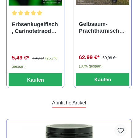
Durchschnittliche Bewertung von 5 von 5 Sternen
Gelbsaum-
Erbsenkugelfisch
Prachtharnischw
, Carinotetraodon
els, L81,
travancoricus
Baryancistrus
(Minifisch)
spec., 6-8 cm
62,99 €*
5,49 €*
69,99 €*
7,49 €*
(26.7%
(10% gespart)
gespart)
Kaufen
Kaufen
Ähnliche Artikel