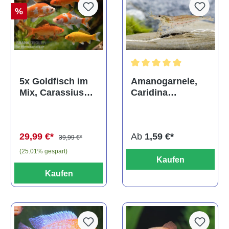
%
Durchschnittliche Bewertun
Amanogarnele,
5x Goldfisch im
Caridina
Mix, Carassius
multidentata
auratus
(Kaltwasser)
Ab
1,59 €*
29,99 €*
39,99 €*
(25.01% gespart)
Kaufen
Kaufen