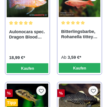
Durchschnittliche Bewertu
Durchschnittliche Bewertung von 5 von 5 Sternen
Bitterlingsbarbe,
Aulonocara spec.
Rohanella titteya,
Dragon Blood
ehem. Puntius
albino, DNZ
titteya
Ab
3,59 €*
18,99 €*
Kaufen
Kaufen
%
%
Tipp