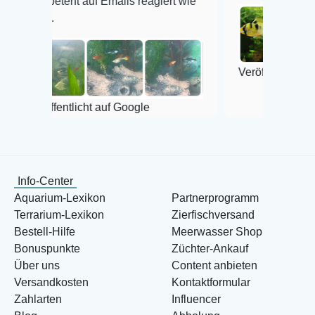
nt auf Emails reagiert wie
Veröffentlicht auf Google
ntlicht auf Google
Info-Center
Aquarium-Lexikon
Partnerprogramm
Terrarium-Lexikon
Zierfischversand
Bestell-Hilfe
Meerwasser Shop
Bonuspunkte
Züchter-Ankauf
Über uns
Content anbieten
Versandkosten
Kontaktformular
Zahlarten
Influencer