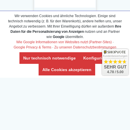
Wir verwenden Cookies und ähnliche Technologien. Einige sind
technisch notwendig (z. B. für den Warenkorb), andere helfen uns, unser
Angebot zu verbessern. Mit Ihrer Einwilligung dürfen wir außerdem
Ihre
Daten für die Personalisierung von Anzeigen
nutzen und an Partner
Daten­schutz­erklärung
wie
Google
übermitteln.
Widerrufs­recht /Widerrufs­formular
Wie Google Informationen von Websites nutzt (Partner-Sites)
·
Google Privacy & Terms
·
Zu unseren Datenschutzbestimmungen
AGB & Info
Impressum
Kundenbewertungen
Nur technisch notwendige
Konfigurieren
Umwelt und Entsorgung
SEHR GUT
Alle Cookies akzeptieren
4.78 / 5.00
Vertrag widerrufen
* Alle Preise inkl. ges. MwSt. zzgl.
Versandkosten
Zierfische, Garnelen, Krebse, Wasserschnecken (Wirbellose),
Aquarienpflanzen & Aquarium-Zubehör preiswert online kaufen.
© Copyright 2024 Interaquaristik.de Shop, Aquarium und
Gartenteich Shop. Alle Rechte vorbehalten.