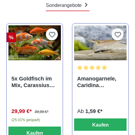
Sonderangebote
%
Durchschnittliche Bewertun
Amanogarnele,
5x Goldfisch im
Caridina
Mix, Carassius
multidentata
auratus
(Kaltwasser)
Ab
1,59 €*
29,99 €*
39,99 €*
(25.01% gespart)
Kaufen
Kaufen