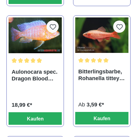
Durchschnittliche Bewertu
Durchschnittliche Bewertung von 5 von 5 Sternen
Bitterlingsbarbe,
Aulonocara spec.
Rohanella titteya,
Dragon Blood
ehem. Puntius
albino, DNZ
titteya
Ab
3,59 €*
18,99 €*
Kaufen
Kaufen