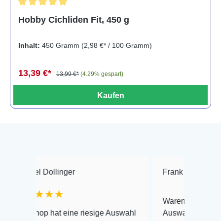
Durchschnittliche Bewertung von 5 von 5 Sternen
Hobby Cichliden Fit, 450 g
Inhalt:
450 Gramm
(2,98 €* / 100 Gramm)
13,39 €*
13,99 €*
(4.29% gespart)
Kaufen
Dollinger
Frank Hackmayer
★
★★★
Warenanlieferung Top und di
p hat eine riesige Auswahl
Auswahl plus gesundheitlich