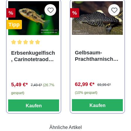
%
%
Tipp
Durchschnittliche Bewertung von 5 von 5 Sternen
Gelbsaum-
Erbsenkugelfisch
Prachtharnischw
, Carinotetraodon
els, L81,
travancoricus
Baryancistrus
(Minifisch)
spec., 6-8 cm
62,99 €*
5,49 €*
69,99 €*
7,49 €*
(26.7%
(10% gespart)
gespart)
Kaufen
Kaufen
Ähnliche Artikel