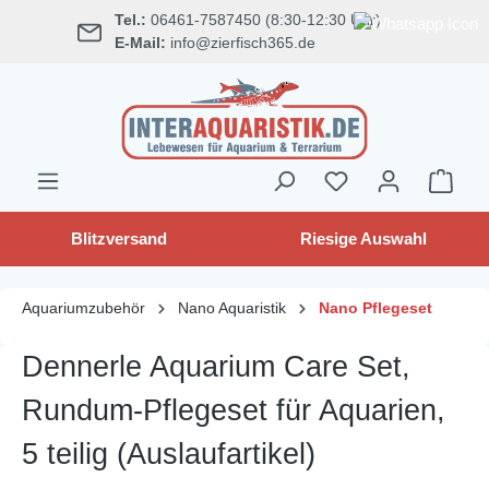
Tel.:
06461-7587450 (8:30-12:30 Uhr)
alt springen
E-Mail:
info@zierfisch365.de
Blitzversand
Riesige Auswahl
Aquariumzubehör
Nano Aquaristik
Nano Pflegeset
Dennerle Aquarium Care Set,
Rundum-Pflegeset für Aquarien,
5 teilig (Auslaufartikel)