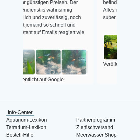
 günstigen Preisen. Der
befinden der Fische einwandf
ienst is wahnsinnig
Alles ist quick lebendig und 
ch und zuverlässig, noch
super Zustand. Gerne wieder
 jemand so schnell und
nt auf Emails reagiert wie
Veröffentlicht auf Google
tlicht auf Google
Info-Center
Aquarium-Lexikon
Partnerprogramm
Terrarium-Lexikon
Zierfischversand
Bestell-Hilfe
Meerwasser Shop