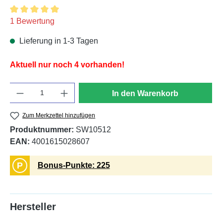
Durchschnittliche Bewertung von 5 von 5 Sternen
1 Bewertung
Lieferung in 1-3 Tagen
Aktuell nur noch 4 vorhanden!
Anzahl
In den Warenkorb
Zum Merkzettel hinzufügen
Produktnummer:
SW10512
EAN:
4001615028607
P
Bonus-Punkte: 225
Hersteller