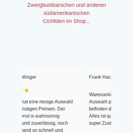
Zwergbuntbarschen und anderen
südamerikanischen
Cichliden im Shop...
er
Frank Hackmayer
★★★★
Warenanlieferung Top und die
ine riesige Auswahl
Auswahl plus gesundheitliches
en Preisen. Der
befinden der Fische einwandfrei.
s wahnsinnig
Alles ist quick lebendig und im
zuverlässig, noch
super Zustand. Gerne wieder 😃
so schnell und