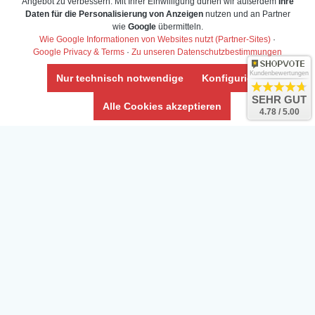
Angebot zu verbessern. Mit Ihrer Einwilligung dürfen wir außerdem
Ihre
Daten für die Personalisierung von Anzeigen
nutzen und an Partner
Daten­schutz­erklärung
wie
Google
übermitteln.
Widerrufs­recht /Widerrufs­formular
Wie Google Informationen von Websites nutzt (Partner-Sites)
·
Google Privacy & Terms
·
Zu unseren Datenschutzbestimmungen
AGB & Info
Impressum
Kundenbewertungen
Nur technisch notwendige
Konfigurieren
Umwelt und Entsorgung
SEHR GUT
Alle Cookies akzeptieren
4.78 / 5.00
Vertrag widerrufen
* Alle Preise inkl. ges. MwSt. zzgl.
Versandkosten
Zierfische, Garnelen, Krebse, Wasserschnecken (Wirbellose),
Aquarienpflanzen & Aquarium-Zubehör preiswert online kaufen.
© Copyright 2024 Interaquaristik.de Shop, Aquarium und
Gartenteich Shop. Alle Rechte vorbehalten.