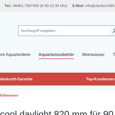
Tel.:
06461-7587450 (8:30-12:30 Uhr)
E-Mail:
info@zierfisch365
ere Aquarientiere
Aquariumzubehör
Meerwasser
T
dankunft-Garantie
Top-Kundenserv
Süßwasser
ool daylight 820 mm für 90