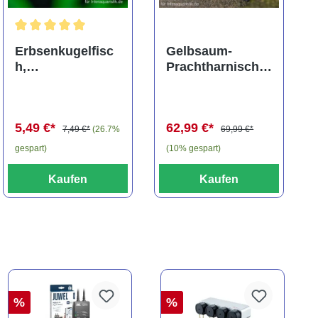
ng von 5 von 5 Sternen
Durchschnittliche Bewertung von 5 von 5 Sternen
Erbsenkugelfisc
Gelbsaum-
h,
Prachtharnischw
Carinotetraodon
els, L81,
travancoricus
Baryancistrus
(Minifisch)
spec., 6-8 cm
5,49 €*
62,99 €*
7,49 €*
(26.7%
69,99 €*
gespart)
(10% gespart)
Kaufen
Kaufen
%
%