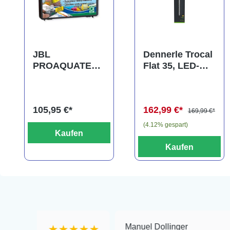
JBL
Dennerle Trocal
PROAQUATEST
Flat 35, LED-
LAB Marin,
Aufsatzleuchte,
Testkoffer,
40-45 cm
Wassertests für
(Auslaufartikel)
105,95 €*
162,99 €*
Meerwasser
169,99 €*
(4.12% gespart)
Kaufen
Kaufen
Manuel Dollinger
★★★★★
★