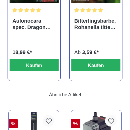
tung von 4.9 von 5 Sternen
Durchschnittliche Bewertung von 5 von 5 Sternen
Durchschnittliche Bewertu
Aulonocara
Bitterlingsbarbe,
spec. Dragon
Rohanella titteya,
Blood albino,
ehem. Puntius
DNZ
titteya
18,99 €*
Ab
3,59 €*
Kaufen
Kaufen
Ähnliche Artikel
%
%