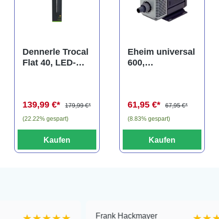
Dennerle Trocal
Eheim universal
Flat 40, LED-
600,
Aufsatzleuchte,
Universalpumpe
40-45 cm
, OHNE Stecker
(Auslaufartikel)
139,99 €*
61,95 €*
179,99 €*
67,95 €*
(22.22% gespart)
(8.83% gespart)
Kaufen
Kaufen
Frank Hackmayer
★★★★
★★★★