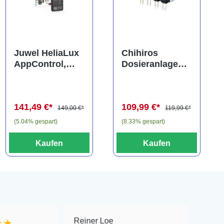
Juwel HeliaLux
Chihiros
AppControl,
Dosieranlage
Spectrum
mit 4
Steuergerät
Anschlüssen
141,49 €*
109,99 €*
149,00 €*
119,99 €*
(5.04% gespart)
(8.33% gespart)
Kaufen
Kaufen
Reiner Loe
★★★★★