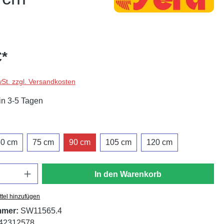
€*
wSt. zzgl. Versandkosten
in 3-5 Tagen
swählen
60 cm
75 cm
90 cm
105 cm
120 cm
In den Warenkorb
tel hinzufügen
mmer:
SW11565.4
42312578