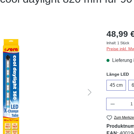
48,99 
Inhalt:
1 Stück
Preise inkl. M
Lieferung 
au
Länge LED
45 cm
Anzahl
Zum Merkzet
Produktnu
EAN:
40019