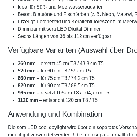
Ideal für Süß- und Meerwasseraquarien
Betont Blautöne und Fischfarben (z. B. Neon, Malawi,
Erzeugt Tiefeneffekt und Korallenfluoreszenz im Meer
Dimmbar mit sera LED Digital Dimmer
Sechs Längen von 36 bis 112 cm verfügbar
Verfügbare Varianten (Auswahl über D
360 mm
– ersetzt 45 cm T8 / 43,8 cm T5
520 mm
– für 60 cm T8 / 59 cm T5
660 mm
– für 75 cm T8 / 74,2 cm T5
820 mm
– für 90 cm T8 / 89,5 cm T5
965 mm
– ersetzt 105 cm T8 / 104,7 cm T5
1120 mm
– entspricht 120 cm T8 / T5
Anwendung und Kombination
Die sera LED cool daylight wird über ein separates Vorsch
moonlight verwendet werden. Über den separat erhältlichen Di