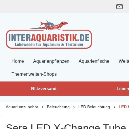
springen
Zur Hauptnavigation springen
Home
Aquarienpflanzen
Aquarienfische
Weit
Themenwelten-Shops
Blitzversand
Leben
Aquariumzubehör
Beleuchtung
LED Beleuchtung
LED 
Sera LED X-Change Tube c