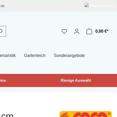
.de
0,00 €*
erraristik
Gartenteich
Sonderangebote
ice
Riesige Auswahl
 cm