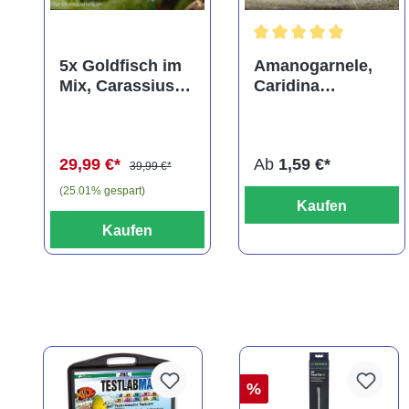
Durchschnittliche Bewer
5x Goldfisch im
Amanogarnele,
Mix, Carassius
Caridina
auratus
multidentata
(Kaltwasser)
29,99 €*
Ab
1,59 €*
39,99 €*
(25.01% gespart)
Kaufen
Kaufen
%