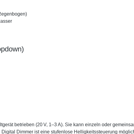
 Regenbogen)
wasser
ropdown)
altgerät betrieben (20 V, 1–3 A). Sie kann einzeln oder gemein
gital Dimmer ist eine stufenlose Helligkeitssteuerung möglich – 