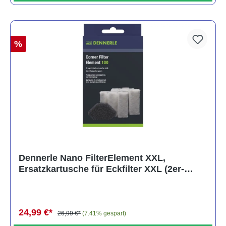
%
Dennerle Nano FilterElement XXL,
Ersatzkartusche für Eckfilter XXL (2er-
Pack)
24,99 €*
26,99 €*
(7.41% gespart)