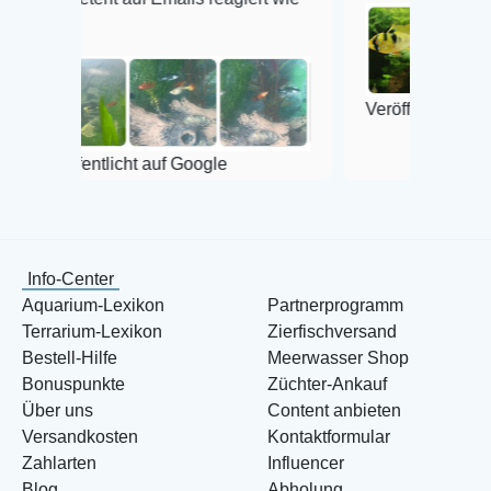
Veröffentlicht auf Google
ntlicht auf Google
Info-Center
Aquarium-Lexikon
Partnerprogramm
Terrarium-Lexikon
Zierfischversand
Bestell-Hilfe
Meerwasser Shop
Bonuspunkte
Züchter-Ankauf
Über uns
Content anbieten
Versandkosten
Kontaktformular
Zahlarten
Influencer
Blog
Abholung