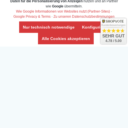
Daten für die Personalisierung von Anzeigen
nutzen und an Partner
Daten­schutz­erklärung
wie
Google
übermitteln.
Widerrufs­recht /Widerrufs­formular
Wie Google Informationen von Websites nutzt (Partner-Sites)
·
Google Privacy & Terms
·
Zu unseren Datenschutzbestimmungen
AGB & Info
Impressum
Kundenbewertungen
Nur technisch notwendige
Konfigurieren
Umwelt und Entsorgung
SEHR GUT
Alle Cookies akzeptieren
4.78 / 5.00
Vertrag widerrufen
* Alle Preise inkl. ges. MwSt. zzgl.
Versandkosten
Zierfische, Garnelen, Krebse, Wasserschnecken (Wirbellose),
Aquarienpflanzen & Aquarium-Zubehör preiswert online kaufen.
© Copyright 2024 Interaquaristik.de Shop, Aquarium und
Gartenteich Shop. Alle Rechte vorbehalten.