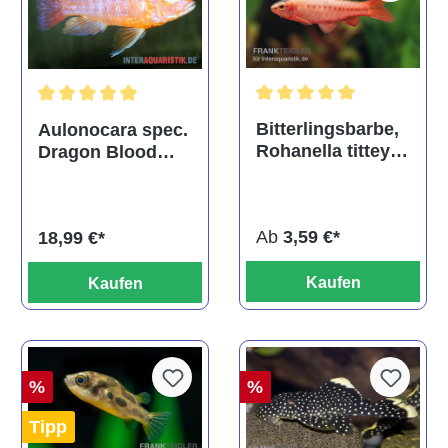
Durchschnittliche Bewertu
Durchschnittliche Bewertung von 5 von 5 Sternen
Bitterlingsbarbe,
Aulonocara spec.
Rohanella titteya,
Dragon Blood
ehem. Puntius
albino, DNZ
titteya
Ab
3,59 €*
18,99 €*
Kaufen
Kaufen
%
%
Tipp