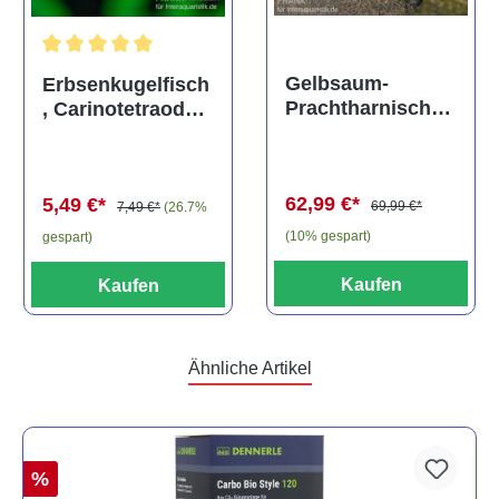
Durchschnittliche Bewertung von 5 von 5 Sternen
Gelbsaum-
Erbsenkugelfisch
Prachtharnischw
, Carinotetraodon
els, L81,
travancoricus
Baryancistrus
(Minifisch)
spec., 6-8 cm
62,99 €*
5,49 €*
69,99 €*
7,49 €*
(26.7%
(10% gespart)
gespart)
Kaufen
Kaufen
Ähnliche Artikel
%