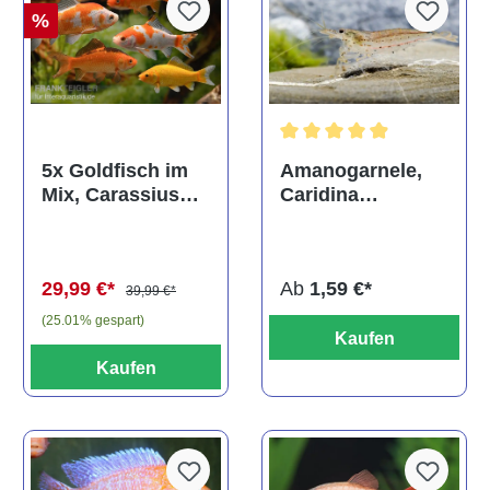
%
Durchschnittliche Bewertun
Amanogarnele,
5x Goldfisch im
Caridina
Mix, Carassius
multidentata
auratus
(Kaltwasser)
Ab
1,59 €*
29,99 €*
39,99 €*
(25.01% gespart)
Kaufen
Kaufen