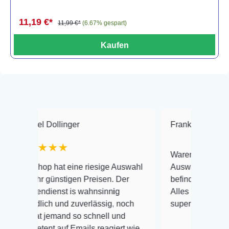
11,19 €*
11,99 €*
(6.67% gespart)
Kaufen
Dollinger
Frank Hackmayer
★
★★★
Warenanlieferung Top und d
p hat eine riesige Auswahl
Auswahl plus gesundheitlic
 günstigen Preisen. Der
befinden der Fische einwand
ienst is wahnsinnig
Alles ist quick lebendig und 
ich und zuverlässig, noch
super Zustand. Gerne wiede
 jemand so schnell und
nt auf Emails reagiert wie