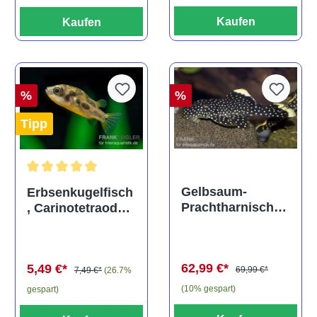
Kaufen
Kaufen
%
%
Tipp
Durchschnittliche Bewertung von 5 von 5 Sternen
Gelbsaum-
Erbsenkugelfisch
Prachtharnischw
, Carinotetraodon
els, L81,
travancoricus
Baryancistrus
(Minifisch)
spec., 6-8 cm
62,99 €*
5,49 €*
69,99 €*
7,49 €*
(26.7%
(10% gespart)
gespart)