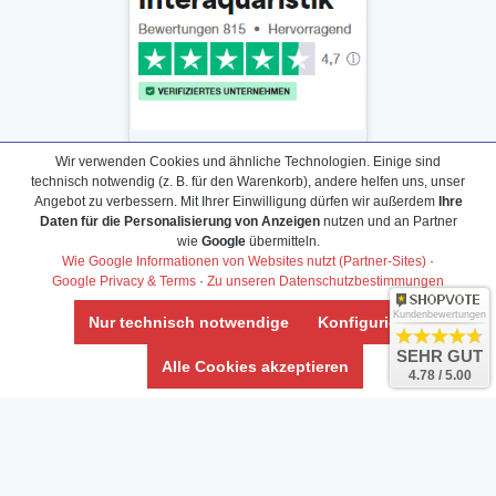
Wir verwenden Cookies und ähnliche Technologien. Einige sind
technisch notwendig (z. B. für den Warenkorb), andere helfen uns, unser
Angebot zu verbessern. Mit Ihrer Einwilligung dürfen wir außerdem
Ihre
Daten für die Personalisierung von Anzeigen
nutzen und an Partner
Daten­schutz­erklärung
wie
Google
übermitteln.
Widerrufs­recht /Widerrufs­formular
Wie Google Informationen von Websites nutzt (Partner-Sites)
·
Google Privacy & Terms
·
Zu unseren Datenschutzbestimmungen
AGB & Info
Impressum
Kundenbewertungen
Nur technisch notwendige
Konfigurieren
Umwelt und Entsorgung
SEHR GUT
Alle Cookies akzeptieren
4.78 / 5.00
Vertrag widerrufen
* Alle Preise inkl. ges. MwSt. zzgl.
Versandkosten
Zierfische, Garnelen, Krebse, Wasserschnecken (Wirbellose),