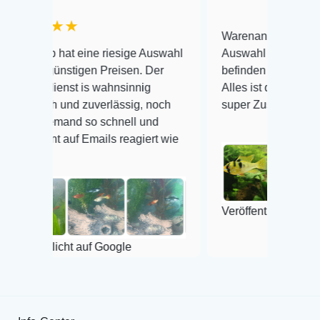
★
Warenanlieferung Top und die
t eine riesige Auswahl
Auswahl plus gesundheitliches
stigen Preisen. Der
befinden der Fische einwandfrei.
t is wahnsinnig
Alles ist quick lebendig und im
nd zuverlässig, noch
super Zustand. Gerne wieder 😃
and so schnell und
uf Emails reagiert wie
Veröffentlicht auf Google
ht auf Google