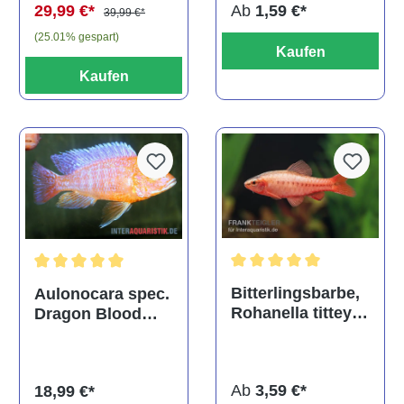
Ab
1,59 €*
29,99 €*
39,99 €*
(25.01% gespart)
Kaufen
Kaufen
Durchschnittliche Bewertu
Durchschnittliche Bewertung von 5 von 5 Sternen
Bitterlingsbarbe,
Aulonocara spec.
Rohanella titteya,
Dragon Blood
ehem. Puntius
albino, DNZ
titteya
Ab
3,59 €*
18,99 €*