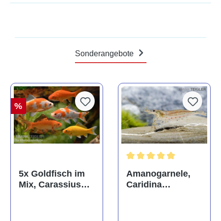
Sonderangebote
%
Durchschnittliche Bewertun
Amanogarnele,
5x Goldfisch im
Caridina
Mix, Carassius
multidentata
auratus
(Kaltwasser)