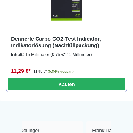
Dennerle Carbo CO2-Test Indicator,
Indikatorlösung (Nachfüllpackung)
Inhalt:
15 Millimeter
(0,75 €* / 1 Millimeter)
11,29 €*
11,99 €*
(5.84% gespart)
Kaufen
inger
Frank Hackmayer
★★★