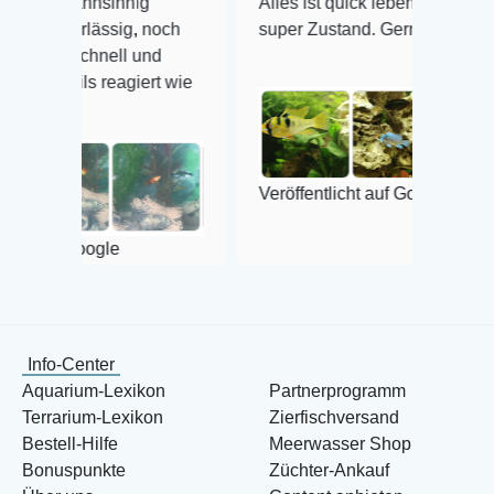
hnsinnig
Alles ist quick lebendig und im
lässig, noch
super Zustand. Gerne wieder 😃
chnell und
s reagiert wie
Veröffentlicht auf Google
oogle
Info-Center
Aquarium-Lexikon
Partnerprogramm
Terrarium-Lexikon
Zierfischversand
Bestell-Hilfe
Meerwasser Shop
Bonuspunkte
Züchter-Ankauf