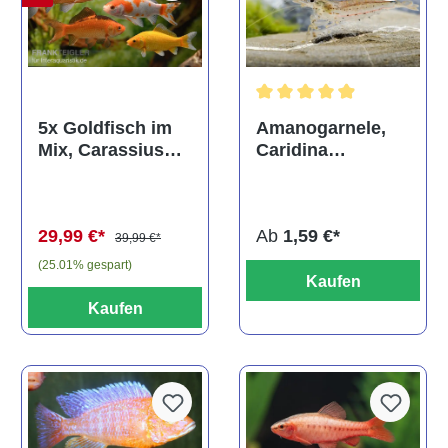
Durchschnittliche Bewertun
Amanogarnele,
5x Goldfisch im
Caridina
Mix, Carassius
multidentata
auratus
(Kaltwasser)
Ab
1,59 €*
29,99 €*
39,99 €*
(25.01% gespart)
Kaufen
Kaufen