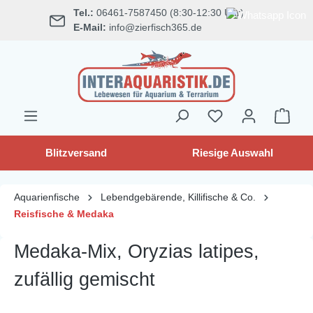
Tel.:
06461-7587450 (8:30-12:30 Uhr)
alt springen
E-Mail:
info@zierfisch365.de
Blitzversand
Riesige Auswahl
Aquarienfische
Lebendgebärende, Killifische & Co.
Reisfische & Medaka
Medaka-Mix, Oryzias latipes,
zufällig gemischt