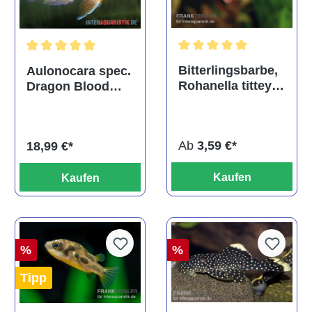
Durchschnittliche Bewertu
Durchschnittliche Bewertung von 5 von 5 Sternen
Bitterlingsbarbe,
Aulonocara spec.
Rohanella titteya,
Dragon Blood
ehem. Puntius
albino, DNZ
titteya
Ab
3,59 €*
18,99 €*
Kaufen
Kaufen
%
%
Tipp