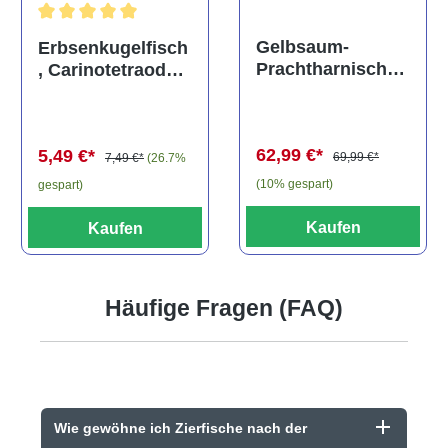
Durchschnittliche Bewertung von 5 von 5 Sternen
Gelbsaum-
Erbsenkugelfisch
Prachtharnischw
, Carinotetraodon
els, L81,
travancoricus
Baryancistrus
(Minifisch)
spec., 6-8 cm
62,99 €*
5,49 €*
69,99 €*
7,49 €*
(26.7%
(10% gespart)
gespart)
Kaufen
Kaufen
Häufige Fragen (FAQ)
Wie gewöhne ich Zierfische nach der