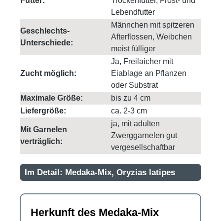
Futter:
Trockenfutter, Frost- und
Lebendfutter
Männchen mit spitzeren
Geschlechts-
Afterflossen, Weibchen
Unterschiede:
meist fülliger
Ja, Freilaicher mit
Zucht möglich:
Eiablage an Pflanzen
oder Substrat
Maximale Größe:
bis zu 4 cm
Liefergröße:
ca. 2-3 cm
ja, mit adulten
Mit Garnelen
Zwerggarnelen gut
verträglich:
vergesellschaftbar
Im Detail: Medaka-Mix, Oryzias latipes
Herkunft des Medaka-Mix