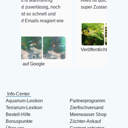
wahnsinnig
Alles ist quick lebendig und im
erlässig, noch
super Zustand. Gerne wieder 😃
 schnell und
ils reagiert wie
Veröffentlicht auf Google
 Google
Info-Center
Aquarium-Lexikon
Partnerprogramm
Terrarium-Lexikon
Zierfischversand
Bestell-Hilfe
Meerwasser Shop
Bonuspunkte
Züchter-Ankauf