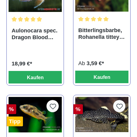
Durchschnittliche Bewertu
Durchschnittliche Bewertung von 5 von 5 Sternen
Bitterlingsbarbe,
Aulonocara spec.
Rohanella titteya,
Dragon Blood
ehem. Puntius
albino, DNZ
titteya
Ab
3,59 €*
18,99 €*
Kaufen
Kaufen
%
%
Tipp