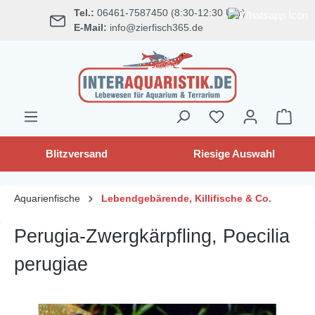
Tel.:
06461-7587450 (8:30-12:30 Uhr)
alt springen
E-Mail:
info@zierfisch365.de
Blitzversand
Riesige Auswahl
Aquarienfische
Lebendgebärende, Killifische & Co.
Perugia-Zwergkärpfling, Poecilia
perugiae
Bildergalerie überspringen