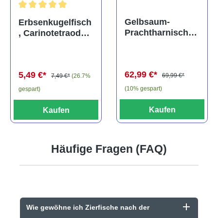
Durchschnittliche Bewertung von 5 von 5 Sternen
Gelbsaum-
Erbsenkugelfisch
Prachtharnischw
, Carinotetraodon
els, L81,
travancoricus
Baryancistrus
(Minifisch)
spec., 6-8 cm
62,99 €*
5,49 €*
69,99 €*
7,49 €*
(26.7%
(10% gespart)
gespart)
Kaufen
Kaufen
Häufige Fragen (FAQ)
Wie gewöhne ich Zierfische nach der