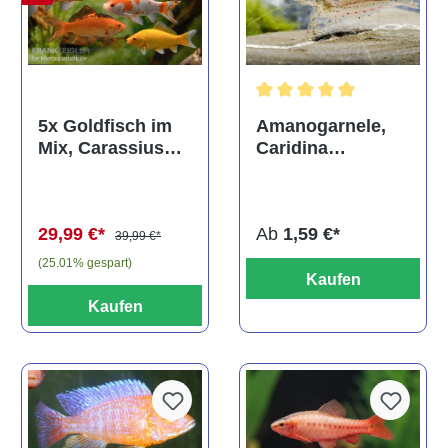
Durchschnittliche Bewertun
Amanogarnele,
5x Goldfisch im
Caridina
Mix, Carassius
multidentata
auratus
(Kaltwasser)
Ab
1,59 €*
29,99 €*
39,99 €*
(25.01% gespart)
Kaufen
Kaufen