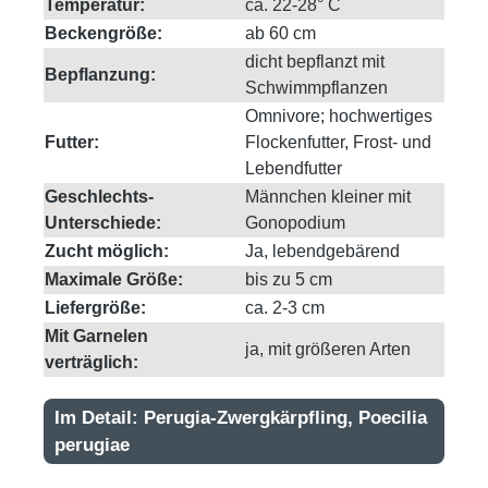
Temperatur:
ca. 22-28° C
Beckengröße:
ab 60 cm
dicht bepflanzt mit
Bepflanzung:
Schwimmpflanzen
Omnivore; hochwertiges
Futter:
Flockenfutter, Frost- und
Lebendfutter
Geschlechts-
Männchen kleiner mit
Unterschiede:
Gonopodium
Zucht möglich:
Ja, lebendgebärend
Maximale Größe:
bis zu 5 cm
Liefergröße:
ca. 2-3 cm
Mit Garnelen
ja, mit größeren Arten
verträglich:
Im Detail: Perugia-Zwergkärpfling, Poecilia
perugiae