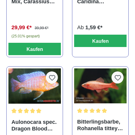
Caridina
Mix, Carassius
multidentata
auratus
(Kaltwasser)
Ab
1,59 €*
29,99 €*
39,99 €*
(25.01% gespart)
Kaufen
Kaufen
Durchschnittliche Bewertu
Durchschnittliche Bewertung von 5 von 5 Sternen
Bitterlingsbarbe,
Aulonocara spec.
Rohanella titteya,
Dragon Blood