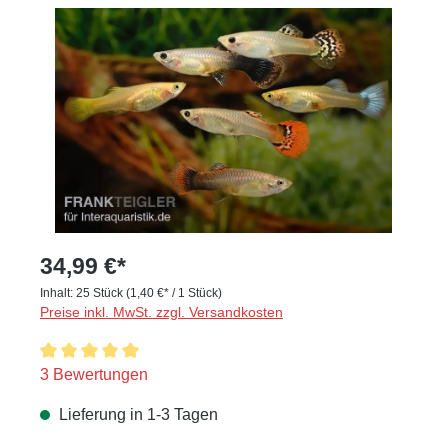
Bildergalerie überspringen
34,99 €*
Inhalt:
25 Stück
(1,40 €* / 1 Stück)
Preise inkl. MwSt. zzgl. Versandkosten
Durchschnittliche Bewertung von 5 von 5 Sternen
3 Bewertungen
Lieferung in 1-3 Tagen