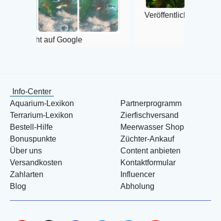
Veröffentlicht auf Google
f Google
Info-Center
Aquarium-Lexikon
Partnerprogramm
Terrarium-Lexikon
Zierfischversand
Bestell-Hilfe
Meerwasser Shop
Bonuspunkte
Züchter-Ankauf
Über uns
Content anbieten
Versandkosten
Kontaktformular
Zahlarten
Influencer
Blog
Abholung