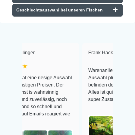
Geschlechtsauswahl bei unseren Fischen
r
Frank Hackmayer
★★★★
Warenanlieferung Top und die
e riesige Auswahl
Auswahl plus gesundheitliches
n Preisen. Der
befinden der Fische einwandfrei.
 wahnsinnig
Alles ist quick lebendig und im
uverlässig, noch
super Zustand. Gerne wieder 😃
o schnell und
ails reagiert wie