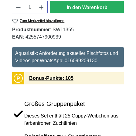
Anzahl
In den Warenkorb
Zum Merkzettel hinzufügen
Produktnummer:
SW11355
EAN:
4255747900939
Aquaristik: Anforderung aktueller Fischfotos und
Videos per WhatsApp: 016099209130.
P
Bonus-Punkte: 105
Großes Gruppenpaket
Dieses Set enthält 25 Guppy-Weibchen aus
farbenfrohen Zuchtlinien