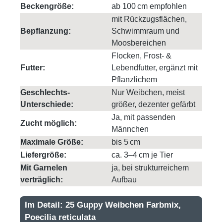
Beckengröße:
ab 100 cm empfohlen
mit Rückzugsflächen,
Bepflanzung:
Schwimmraum und
Moosbereichen
Flocken, Frost- &
Futter:
Lebendfutter, ergänzt mit
Pflanzlichem
Geschlechts-
Nur Weibchen, meist
Unterschiede:
größer, dezenter gefärbt
Ja, mit passenden
Zucht möglich:
Männchen
Maximale Größe:
bis 5 cm
Liefergröße:
ca. 3–4 cm je Tier
Mit Garnelen
ja, bei strukturreichem
verträglich:
Aufbau
Im Detail: 25 Guppy Weibchen Farbmix,
Poecilia reticulata