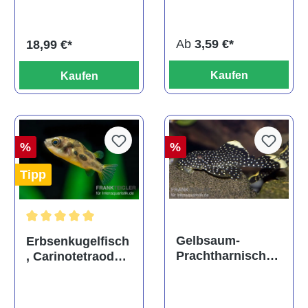
ehem. Puntius
albino, DNZ
titteya
Ab
3,59 €*
18,99 €*
Kaufen
Kaufen
%
%
Tipp
Durchschnittliche Bewertung von 5 von 5 Sternen
Gelbsaum-
Erbsenkugelfisch
Prachtharnischw
, Carinotetraodon
els, L81,
travancoricus
Baryancistrus
(Minifisch)
spec., 6-8 cm