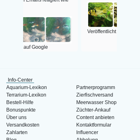
Veröffentlicht auf Google
uf Google
Info-Center
Aquarium-Lexikon
Partnerprogramm
Terrarium-Lexikon
Zierfischversand
Bestell-Hilfe
Meerwasser Shop
Bonuspunkte
Züchter-Ankauf
Über uns
Content anbieten
Versandkosten
Kontaktformular
Zahlarten
Influencer
Blog
Abholung