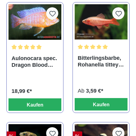
Durchschnittliche Bewertu
Durchschnittliche Bewertung von 5 von 5 Sternen
Bitterlingsbarbe,
Aulonocara spec.
Rohanella titteya,
Dragon Blood
ehem. Puntius
albino, DNZ
titteya
Ab
3,59 €*
18,99 €*
Kaufen
Kaufen