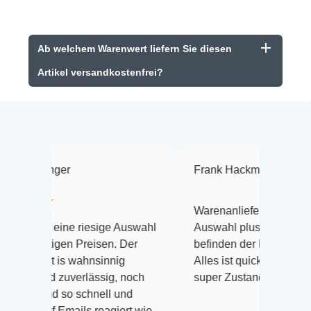
Ab welchem Warenwert liefern Sie diesen
Artikel versandkostenfrei?
r
Frank Hackmayer
★★★★
Warenanlieferung Top und die
ne riesige Auswahl
Auswahl plus gesundheitliches
n Preisen. Der
befinden der Fische einwandfrei.
 wahnsinnig
Alles ist quick lebendig und im
uverlässig, noch
super Zustand. Gerne wieder 😃
o schnell und
ails reagiert wie