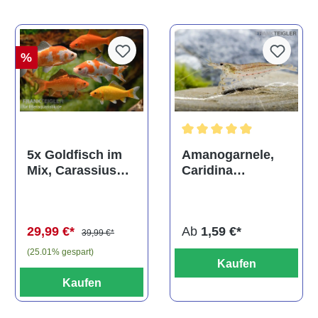
%
Durchschnittliche Bewertun
Amanogarnele,
5x Goldfisch im
Caridina
Mix, Carassius
multidentata
auratus
(Kaltwasser)
Ab
1,59 €*
29,99 €*
39,99 €*
(25.01% gespart)
Kaufen
Kaufen