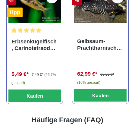
%
%
Tipp
Durchschnittliche Bewertung von 5 von 5 Sternen
Gelbsaum-
Erbsenkugelfisch
Prachtharnischw
, Carinotetraodon
els, L81,
travancoricus
Baryancistrus
(Minifisch)
spec., 6-8 cm
62,99 €*
5,49 €*
69,99 €*
7,49 €*
(26.7%
(10% gespart)
gespart)
Kaufen
Kaufen
Häufige Fragen (FAQ)