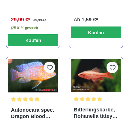
multidentata
auratus
(Kaltwasser)
Ab
1,59 €*
29,99 €*
39,99 €*
(25.01% gespart)
Kaufen
Kaufen
Durchschnittliche Bewertu
Durchschnittliche Bewertung von 5 von 5 Sternen
Bitterlingsbarbe,
Aulonocara spec.
Rohanella titteya,
Dragon Blood
ehem. Puntius
albino, DNZ
titteya