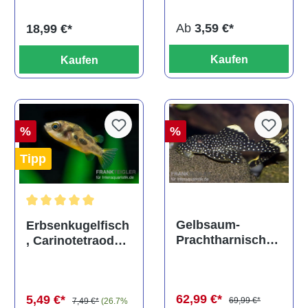
Ab
3,59 €*
18,99 €*
Kaufen
Kaufen
%
%
Tipp
Durchschnittliche Bewertung von 5 von 5 Sternen
Gelbsaum-
Erbsenkugelfisch
Prachtharnischw
, Carinotetraodon
els, L81,
travancoricus
Baryancistrus
(Minifisch)
spec., 6-8 cm
62,99 €*
5,49 €*
69,99 €*
7,49 €*
(26.7%