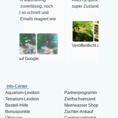
erlässig, noch
super Zustand. Gerne wieder 😃
schnell und
ls reagiert wie
Veröffentlicht auf Google
Google
Info-Center
Aquarium-Lexikon
Partnerprogramm
Terrarium-Lexikon
Zierfischversand
Bestell-Hilfe
Meerwasser Shop
Bonuspunkte
Züchter-Ankauf
Über uns
Content anbieten