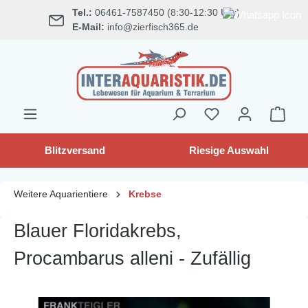
Tel.:
06461-7587450 (8:30-12:30 Uhr)
alt springen
E-Mail:
info@zierfisch365.de
Blitzversand
Riesige Auswahl
Weitere Aquarientiere
Krebse
Blauer Floridakrebs,
Procambarus alleni - Zufällig
Bildergalerie überspringen