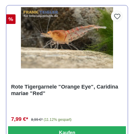
%
Rote Tigergarnele "Orange Eye", Caridina
mariae "Red"
7,99 €*
8,99 €*
(11.12% gespart)
Kaufen