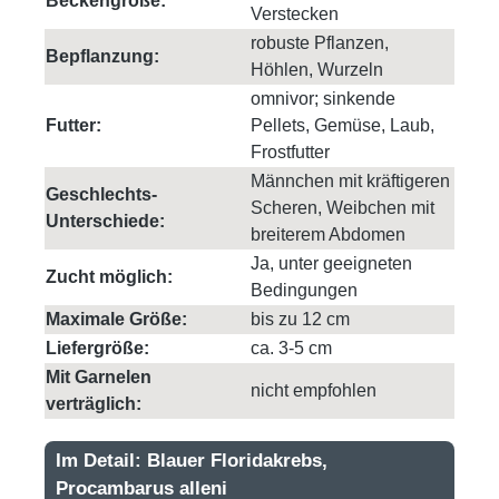
Beckengröße:
Verstecken
robuste Pflanzen,
Bepflanzung:
Höhlen, Wurzeln
omnivor; sinkende
Futter:
Pellets, Gemüse, Laub,
Frostfutter
Männchen mit kräftigeren
Geschlechts-
Scheren, Weibchen mit
Unterschiede:
breiterem Abdomen
Ja, unter geeigneten
Zucht möglich:
Bedingungen
Maximale Größe:
bis zu 12 cm
Liefergröße:
ca. 3-5 cm
Mit Garnelen
nicht empfohlen
verträglich:
Im Detail: Blauer Floridakrebs,
Procambarus alleni