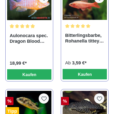
Durchschnittliche Bewertu
Durchschnittliche Bewertung von 5 von 5 Sternen
Bitterlingsbarbe,
Aulonocara spec.
Rohanella titteya,
Dragon Blood
ehem. Puntius
albino, DNZ
titteya
Ab
3,59 €*
18,99 €*
Kaufen
Kaufen
%
%
Tipp