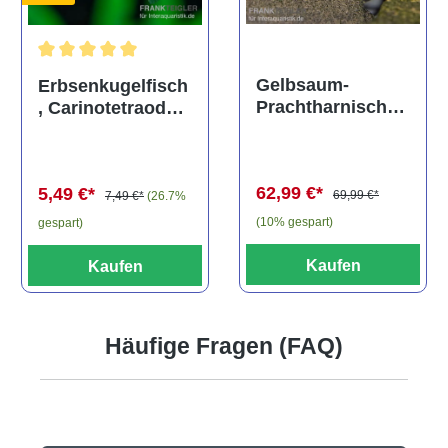
Durchschnittliche Bewertung von 5 von 5 Sternen
Gelbsaum-
Erbsenkugelfisch
Prachtharnischw
, Carinotetraodon
els, L81,
travancoricus
Baryancistrus
(Minifisch)
spec., 6-8 cm
62,99 €*
5,49 €*
69,99 €*
7,49 €*
(26.7%
(10% gespart)
gespart)
Kaufen
Kaufen
Häufige Fragen (FAQ)