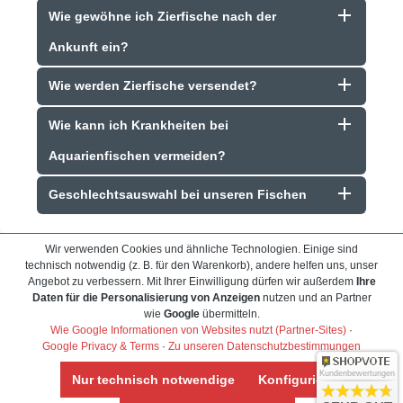
Wie gewöhne ich Zierfische nach der
Ankunft ein?
Wie werden Zierfische versendet?
Wie kann ich Krankheiten bei
Aquarienfischen vermeiden?
Geschlechtsauswahl bei unseren Fischen
Wir verwenden Cookies und ähnliche Technologien. Einige sind
technisch notwendig (z. B. für den Warenkorb), andere helfen uns, unser
Angebot zu verbessern. Mit Ihrer Einwilligung dürfen wir außerdem
Ihre
Daten für die Personalisierung von Anzeigen
nutzen und an Partner
wie
Google
übermitteln.
Frank Hackmayer
★★★★
Wie Google Informationen von Websites nutzt (Partner-Sites)
·
Google Privacy & Terms
·
Zu unseren Datenschutzbestimmungen
Warenanlieferung Top und die
Kundenbewertungen
Nur technisch notwendige
Konfigurieren
iesige Auswahl
Auswahl plus gesundheitliches