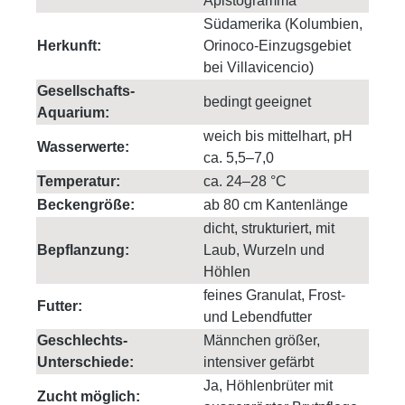
Apistogramma
Südamerika (Kolumbien,
Herkunft:
Orinoco-Einzugsgebiet
bei Villavicencio)
Gesellschafts-
bedingt geeignet
Aquarium:
weich bis mittelhart, pH
Wasserwerte:
ca. 5,5–7,0
Temperatur:
ca. 24–28 °C
Beckengröße:
ab 80 cm Kantenlänge
dicht, strukturiert, mit
Bepflanzung:
Laub, Wurzeln und
Höhlen
feines Granulat, Frost-
Futter:
und Lebendfutter
Geschlechts-
Männchen größer,
Unterschiede:
intensiver gefärbt
Ja, Höhlenbrüter mit
Zucht möglich: