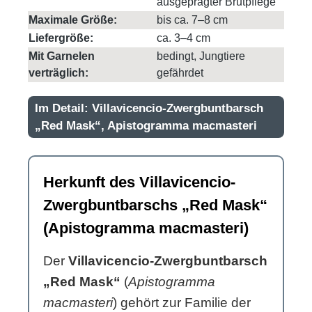
ausgeprägter Brutpflege
Maximale Größe:
bis ca. 7–8 cm
Liefergröße:
ca. 3–4 cm
Mit Garnelen
bedingt, Jungtiere
verträglich:
gefährdet
Im Detail: Villavicencio-Zwergbuntbarsch
„Red Mask“, Apistogramma macmasteri
Herkunft des Villavicencio-
Zwergbuntbarschs „Red Mask“
(Apistogramma macmasteri)
Der
Villavicencio-Zwergbuntbarsch
„Red Mask“
(
Apistogramma
macmasteri
) gehört zur Familie der