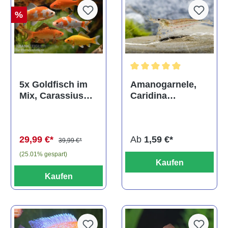
%
Durchschnittliche Bewertun
Amanogarnele,
5x Goldfisch im
Caridina
Mix, Carassius
multidentata
auratus
(Kaltwasser)
Ab
1,59 €*
29,99 €*
39,99 €*
(25.01% gespart)
Kaufen
Kaufen