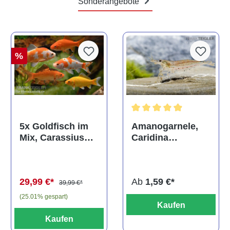
Sonderangebote
%
Durchschnittliche Bewertun
Amanogarnele,
5x Goldfisch im
Caridina
Mix, Carassius
multidentata
auratus
(Kaltwasser)
Ab
1,59 €*
29,99 €*
39,99 €*
(25.01% gespart)
Kaufen
Kaufen