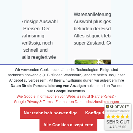
Warenanlieferung Top und die
esige Auswahl
Auswahl plus gesundheitliches
eisen. Der
befinden der Fische einwandfrei.
nsinnig
Alles ist quick lebendig und im
ässig, noch
super Zustand. Gerne wieder 😃
hnell und
 reagiert wie
Wir verwenden Cookies und ähnliche Technologien. Einige sind
technisch notwendig (z. B. für den Warenkorb), andere helfen uns, unser
Angebot zu verbessern. Mit Ihrer Einwilligung dürfen wir außerdem
Ihre
Daten für die Personalisierung von Anzeigen
nutzen und an Partner
Veröffentlicht auf Google
wie
Google
übermitteln.
Wie Google Informationen von Websites nutzt (Partner-Sites)
·
ogle
Google Privacy & Terms
·
Zu unseren Datenschutzbestimmungen
Kundenbewertungen
Nur technisch notwendige
Konfigurieren
SEHR GUT
Alle Cookies akzeptieren
4.78 / 5.00