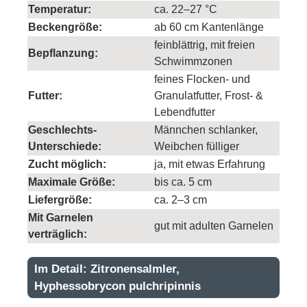
Temperatur:
ca. 22–27 °C
Beckengröße:
ab 60 cm Kantenlänge
feinblättrig, mit freien
Bepflanzung:
Schwimmzonen
feines Flocken- und
Futter:
Granulatfutter, Frost- &
Lebendfutter
Geschlechts-
Männchen schlanker,
Unterschiede:
Weibchen fülliger
Zucht möglich:
ja, mit etwas Erfahrung
Maximale Größe:
bis ca. 5 cm
Liefergröße:
ca. 2–3 cm
Mit Garnelen
gut mit adulten Garnelen
verträglich:
Im Detail: Zitronensalmler,
Hyphessobrycon pulchripinnis