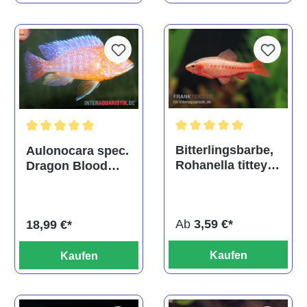
Durchschnittliche Bewertu
Durchschnittliche Bewertung von 5 von 5 Sternen
Bitterlingsbarbe,
Aulonocara spec.
Rohanella titteya,
Dragon Blood
ehem. Puntius
albino, DNZ
titteya
Ab
3,59 €*
18,99 €*
Kaufen
Kaufen