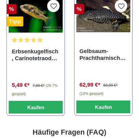
%
%
Tipp
Durchschnittliche Bewertung von 5 von 5 Sternen
Gelbsaum-
Erbsenkugelfisch
Prachtharnischw
, Carinotetraodon
els, L81,
travancoricus
Baryancistrus
(Minifisch)
spec., 6-8 cm
62,99 €*
5,49 €*
69,99 €*
7,49 €*
(26.7%
(10% gespart)
gespart)
Kaufen
Kaufen
Häufige Fragen (FAQ)