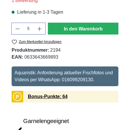
Durchschnittliche Bewertung von 5 von 5 Sternen
1 Bewertung
Lieferung in 1-3 Tagen
Anzahl
In den Warenkorb
Zum Merkzettel hinzufügen
Produktnummer:
2194
EAN:
0633643669893
Aquaristik: Anforderung aktueller Fischfotos und
Videos per WhatsApp: 016099209130.
P
Bonus-Punkte: 64
Garnelengeeignet