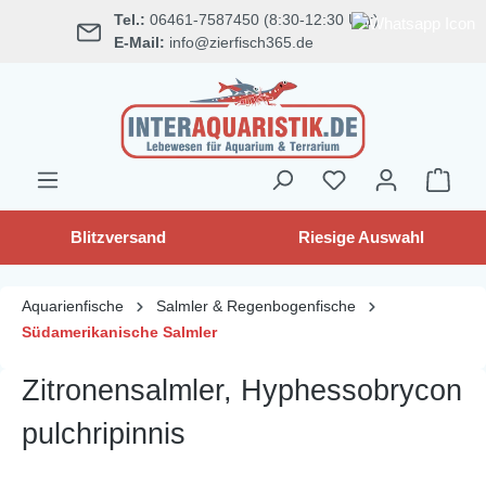
Tel.:
06461-7587450 (8:30-12:30 Uhr)
alt springen
E-Mail:
info@zierfisch365.de
Blitzversand
Riesige Auswahl
Aquarienfische
Salmler & Regenbogenfische
Südamerikanische Salmler
Zitronensalmler, Hyphessobrycon
pulchripinnis