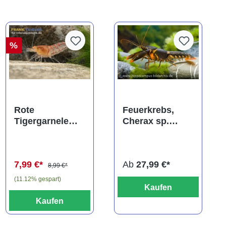
%
ng von 5 von 5 Sternen
Rote
Feuerkrebs,
Tigergarnele
Cherax sp.
"Orange
Orange Tip
Eye", Caridina
mariae "Red"
7,99 €*
Ab
27,99 €*
8,99 €*
(11.12% gespart)
Kaufen
Kaufen