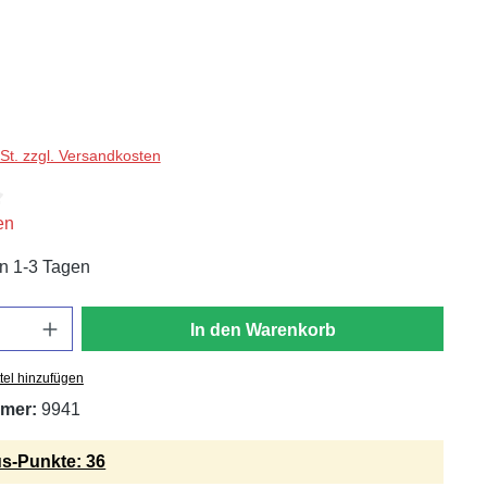
wSt. zzgl. Versandkosten
iche Bewertung von 4.4 von 5 Sternen
en
in 1-3 Tagen
In den Warenkorb
tel hinzufügen
mer:
9941
s-Punkte: 36