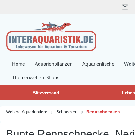
springen
Zur Hauptnavigation springen
Home
Aquarienpflanzen
Aquarienfische
Weit
Themenwelten-Shops
Blitzversand
Leben
Weitere Aquarientiere
Schnecken
Rennschnecken
Bunte Rennschnecke, Nerit