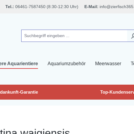
Tel.:
06461-7587450 (8:30-12:30 Uhr)
E-Mail:
info@zierfisch365
ere Aquarientiere
Aquariumzubehör
Meerwasser
T
dankunft-Garantie
Top-Kundenserv
ina waigiensis