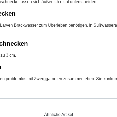
chnecke lassen sich äußerlich nicht unterscheiden.
ecken
e Larven Brackwasser zum Überleben benötigen. In Süßwasseraq
schnecken
 zu 3 cm.
n
nen problemlos mit Zwerggarnelen zusammenleben. Sie konkur
Ähnliche Artikel