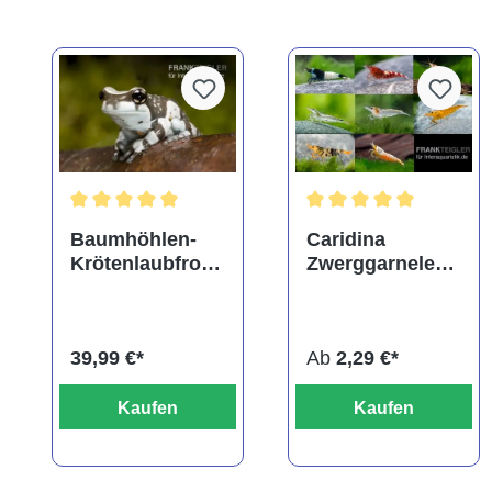
Durchschnittliche Bewertung von 5 von 5 Sternen
Durchschnittliche Bewe
Baumhöhlen-
Caridina
Krötenlaubfrosc
Zwerggarnelen-
h,
Farbmix
Trachycephalus
resinifictrix
39,99 €*
Ab
2,29 €*
Kaufen
Kaufen