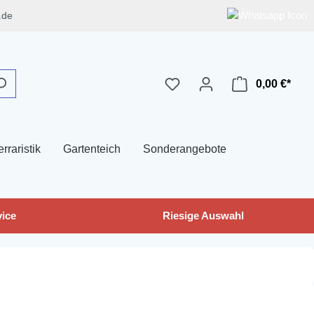
.de
0,00 €*
erraristik
Gartenteich
Sonderangebote
ice
Riesige Auswahl