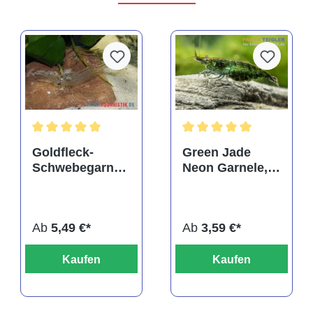
rtung von 5 von 5 Sternen
Durchschnittliche Bewertung von 5 von 5 Sternen
Durchschnittliche Bewertu
Goldfleck-
Green Jade
Schwebegarnel
Neon Garnele,
e, Tenuipedium
Neocaridina
palaemonoides
davidi
Ab
5,49 €*
Ab
3,59 €*
Kaufen
Kaufen