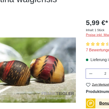
5,99 €*
Inhalt:
1 Stück
Preise inkl. M
Durchschnittl
7 Bewertung
Lieferung 
Anzahl
Zum Merkzet
Produktnum
P
Bonu