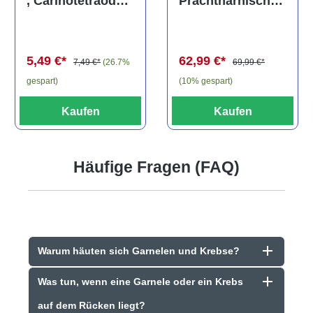
Prachtharnischw
, Carinotetraodon
els, L81,
travancoricus
Baryancistrus
(Minifisch)
spec., 6-8 cm
62,99 €*
5,49 €*
69,99 €*
7,49 €*
(26.7%
(10% gespart)
gespart)
Kaufen
Kaufen
Häufige Fragen (FAQ)
Warum häuten sich Garnelen und Krebse?
Was tun, wenn eine Garnele oder ein Krebs
auf dem Rücken liegt?