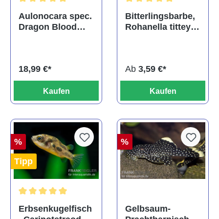
Durchschnittliche Bewertu
Durchschnittliche Bewertung von 5 von 5 Sternen
Bitterlingsbarbe,
Aulonocara spec.
Rohanella titteya,
Dragon Blood
ehem. Puntius
albino, DNZ
titteya
Ab
3,59 €*
18,99 €*
Kaufen
Kaufen
%
%
Tipp
Durchschnittliche Bewertung von 5 von 5 Sternen
Gelbsaum-
Erbsenkugelfisch