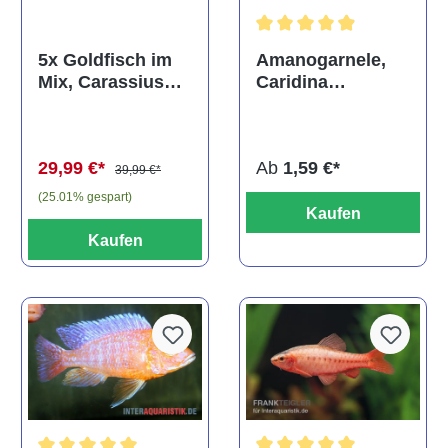
Durchschnittliche Bewertun
Amanogarnele,
5x Goldfisch im
Caridina
Mix, Carassius
multidentata
auratus
(Kaltwasser)
Ab
1,59 €*
29,99 €*
39,99 €*
(25.01% gespart)
Kaufen
Kaufen