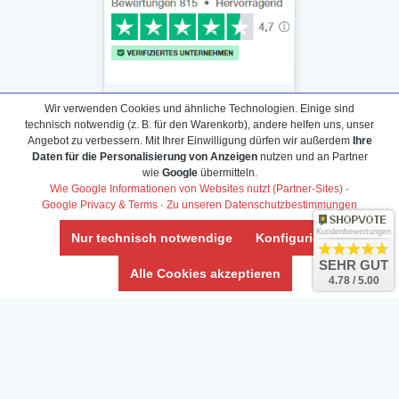
Wir verwenden Cookies und ähnliche Technologien. Einige sind
technisch notwendig (z. B. für den Warenkorb), andere helfen uns, unser
Angebot zu verbessern. Mit Ihrer Einwilligung dürfen wir außerdem
Ihre
Daten für die Personalisierung von Anzeigen
nutzen und an Partner
Daten­schutz­erklärung
wie
Google
übermitteln.
Widerrufs­recht /Widerrufs­formular
Wie Google Informationen von Websites nutzt (Partner-Sites)
·
Google Privacy & Terms
·
Zu unseren Datenschutzbestimmungen
AGB & Info
Impressum
Kundenbewertungen
Nur technisch notwendige
Konfigurieren
Umwelt und Entsorgung
SEHR GUT
Alle Cookies akzeptieren
4.78 / 5.00
Vertrag widerrufen
* Alle Preise inkl. ges. MwSt. zzgl.
Versandkosten
Zierfische, Garnelen, Krebse, Wasserschnecken (Wirbellose),
Aquarienpflanzen & Aquarium-Zubehör preiswert online kaufen.