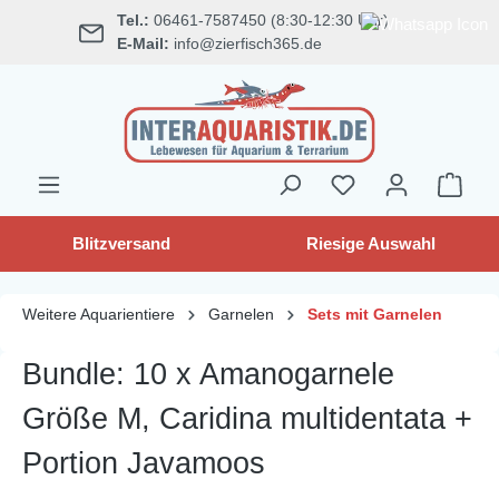
Tel.:
06461-7587450 (8:30-12:30 Uhr)
alt springen
E-Mail:
info@zierfisch365.de
Blitzversand
Riesige Auswahl
Weitere Aquarientiere
Garnelen
Sets mit Garnelen
Bundle: 10 x Amanogarnele
Größe M, Caridina multidentata +
Portion Javamoos