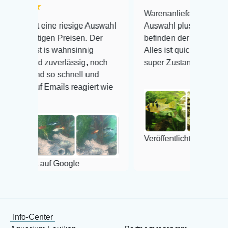
Warenanlieferung Top und die
 riesige Auswahl
Auswahl plus gesundheitliches
 Preisen. Der
befinden der Fische einwandfrei.
wahnsinnig
Alles ist quick lebendig und im
verlässig, noch
super Zustand. Gerne wieder 😃
 schnell und
ils reagiert wie
Veröffentlicht auf Google
 Google
Info-Center