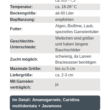
ca. 6,0 - 7,5
Temperatur:
ca. 18-26° C
Beckengröße:
ab 60 Liter
Bepflanzung:
empfohlen
Algen, Biofilme, Laub,
Futter:
spezielles Garnelenfutter
Weibchen sind größer
Geschlechts-
und haben längere
Unterschiede:
Bauchschilder
schwierig, da Larven
Zucht möglich:
Brackwasser benötigen
Maximale Größe:
bis zu 5 cm
Liefergröße:
ca. 2-3 cm
Mit Garnelen
ja
verträglich:
Im Detail: Amanogarnele, Caridina
multidentata + Javamoos