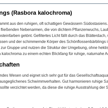
ings (Rasbora kalochroma)
tammt aus den ruhigen, oft schattigen Gewässern Südostasiens. 
eßenden Nebenarmen, die von dichtem Pflanzenwuchs, Laubsc
nsteinfarben getönt. Gefiltertes Licht fällt durch das Blätterdac
Flossen und der schimmernde Körper des Schönflossenbärblings
kt zur Gruppe und nutzen die Struktur der Umgebung, ohne hek
lochroma zu einem echten Blickfang für ruhige, naturnahe A
chaften
tendes Wesen und eignet sich sehr gut für das Gesellschaftsaqu
in ausgeglichenes Schwimmverhalten. Gut harmonieren ruhige Sa
sollte verzichtet werden, da diese die ruhige Ausstrahlung der