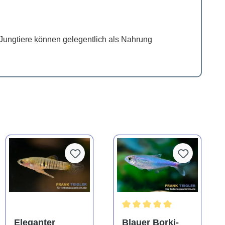
e Jungtiere können gelegentlich als Nahrung
Durchschnittliche Bewertung
Eleganter
Blauer Borki-