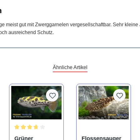
n
nge meist gut mit Zwerggarnelen vergesellschaftbar. Sehr klein
doch ausreichend Schutz.
Ähnliche Artikel
Durchschnittliche Bewertung von 3.6 von 5 Sternen
Grüner
Flossensauger