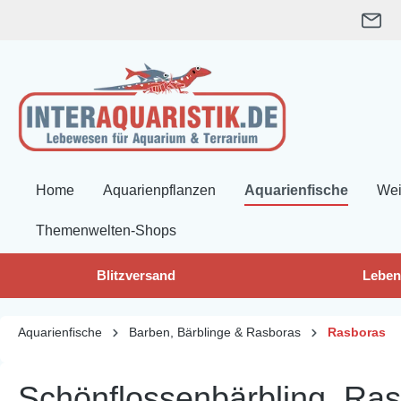
springen
Zur Hauptnavigation springen
Home
Aquarienpflanzen
Aquarienfische
Wei
Themenwelten-Shops
Blitzversand
Leben
Aquarienfische
Barben, Bärblinge & Rasboras
Rasboras
Schönflossenbärbling, Ra