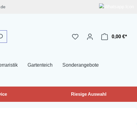
.de
0,00 €*
erraristik
Gartenteich
Sonderangebote
ice
Riesige Auswahl