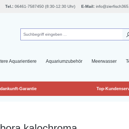
Tel.:
06461-7587450 (8:30-12:30 Uhr)
E-Mail:
info@zierfisch365
tere Aquarientiere
Aquariumzubehör
Meerwasser
T
dankunft-Garantie
Top-Kundenserv
sbora kalochroma