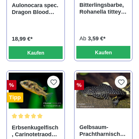
Durchschnittliche Bewertu
Durchschnittliche Bewertung von 5 von 5 Sternen
Bitterlingsbarbe,
Aulonocara spec.
Rohanella titteya,
Dragon Blood
ehem. Puntius
albino, DNZ
titteya
Ab
3,59 €*
18,99 €*
Kaufen
Kaufen
%
%
Tipp
Durchschnittliche Bewertung von 5 von 5 Sternen
Gelbsaum-
Erbsenkugelfisch
Prachtharnischw
, Carinotetraodon