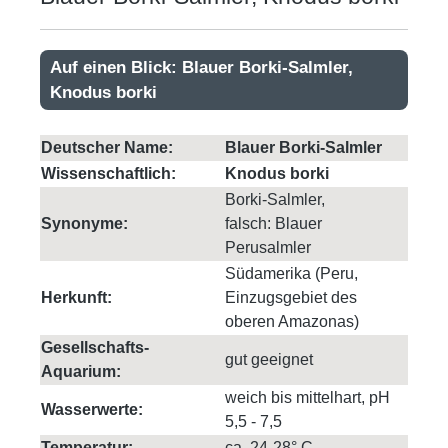
Auf einen Blick: Blauer Borki-Salmler,
Knodus borki
Deutscher Name:
Blauer Borki-Salmler
Wissenschaftlich:
Knodus borki
Borki-Salmler,
Synonyme:
falsch: Blauer
Perusalmler
Südamerika (Peru,
Herkunft:
Einzugsgebiet des
oberen Amazonas)
Gesellschafts-
gut geeignet
Aquarium:
weich bis mittelhart, pH
Wasserwerte:
5,5 - 7,5
Temperatur:
ca. 24-28° C