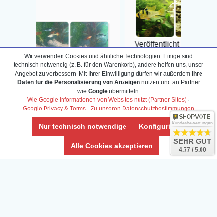
Veröffentlicht auf Google
Wir verwenden Cookies und ähnliche Technologien. Einige sind
technisch notwendig (z. B. für den Warenkorb), andere helfen uns, unser
Google
Angebot zu verbessern. Mit Ihrer Einwilligung dürfen wir außerdem
Ihre
Daten für die Personalisierung von Anzeigen
nutzen und an Partner
wie
Google
übermitteln.
Wie Google Informationen von Websites nutzt (Partner-Sites)
·
Google Privacy & Terms
·
Zu unseren Datenschutzbestimmungen
Info-Center
Kundenbewertungen
Nur technisch notwendige
Konfigurieren
Aquarium-Lexikon
Partnerprogramm
SEHR GUT
Terrarium-Lexikon
Zierfischversand
Alle Cookies akzeptieren
4.77 / 5.00
Bestell-Hilfe
Meerwasser Shop
Bonuspunkte
Züchter-Ankauf
Über uns
Content anbieten
Versandkosten
Kontaktformular
Zahlarten
Influencer
Blog
Abholung