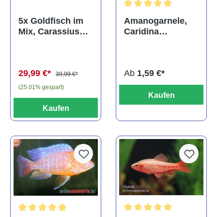
Durchschnittliche Bewertun
Amanogarnele,
5x Goldfisch im
Caridina
Mix, Carassius
multidentata
auratus
(Kaltwasser)
Ab
1,59 €*
29,99 €*
39,99 €*
(25.01% gespart)
Kaufen
Kaufen