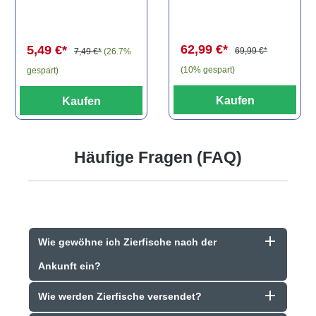
els, L81,
travancoricus
Baryancistrus
(Minifisch)
spec., 6-8 cm
62,99 €*
5,49 €*
69,99 €*
7,49 €*
(26.7%
(10% gespart)
gespart)
Kaufen
Kaufen
Häufige Fragen (FAQ)
Wie gewöhne ich Zierfische nach der
Ankunft ein?
Wie werden Zierfische versendet?