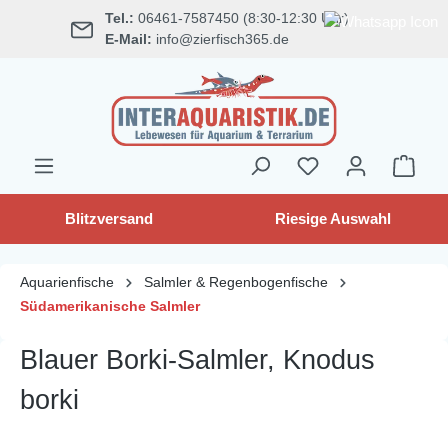
Tel.:
06461-7587450 (8:30-12:30 Uhr)
alt springen
E-Mail:
info@zierfisch365.de
Blitzversand
Riesige Auswahl
Aquarienfische
Salmler & Regenbogenfische
Südamerikanische Salmler
Blauer Borki-Salmler, Knodus
borki