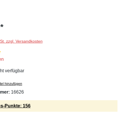
*
wSt. zzgl. Versandkosten
liche Bewertung von 5 von 5 Sternen
en
ht verfügbar
tel hinzufügen
mer:
16626
s-Punkte: 156