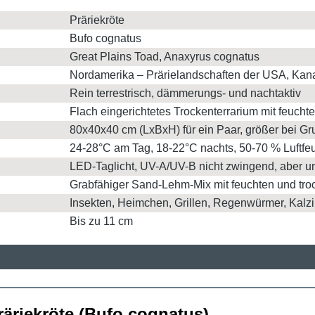
Präriekröte
Bufo cognatus
Great Plains Toad, Anaxyrus cognatus
Nordamerika – Prärielandschaften der USA, Ka
Rein terrestrisch, dämmerungs- und nachtaktiv
Flach eingerichtetes Trockenterrarium mit feuch
80x40x40 cm (LxBxH) für ein Paar, größer bei G
24-28°C am Tag, 18-22°C nachts, 50-70 % Luftfeu
LED-Taglicht, UV-A/UV-B nicht zwingend, aber u
Grabfähiger Sand-Lehm-Mix mit feuchten und tr
Insekten, Heimchen, Grillen, Regenwürmer, Kal
Bis zu 11 cm
äriekröte (Bufo cognatus)