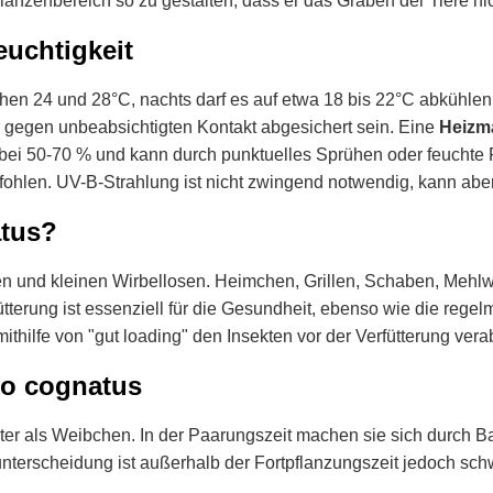
flanzenbereich so zu gestalten, dass er das Graben der Tiere nic
euchtigkeit
hen 24 und 28°C, nachts darf es auf etwa 18 bis 22°C abkühlen
r gegen unbeabsichtigten Kontakt abgesichert sein. Eine
Heizm
al bei 50-70 % und kann durch punktuelles Sprühen oder feuchte
ohlen. UV-B-Strahlung ist nicht zwingend notwendig, kann aber 
atus?
ekten und kleinen Wirbellosen. Heimchen, Grillen, Schaben, M
erung ist essenziell für die Gesundheit, ebenso wie die reg
ithilfe von "gut loading" den Insekten vor der Verfütterung vera
fo cognatus
chter als Weibchen. In der Paarungszeit machen sie sich durch
nterscheidung ist außerhalb der Fortpflanzungszeit jedoch schw