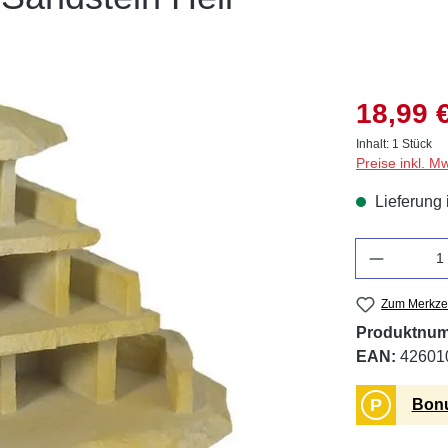
18,99 
Inhalt:
1 Stück
Preise inkl. M
Lieferung 
Anzahl
Zum Merkzet
Produktnu
EAN:
42601
P
Bonu