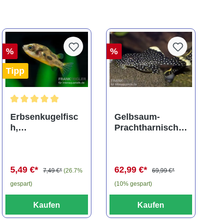
%
%
Tipp
ng von 5 von 5 Sternen
Durchschnittliche Bewertung von 5 von 5 Sternen
Erbsenkugelfisc
Gelbsaum-
h,
Prachtharnischw
Carinotetraodon
els, L81,
travancoricus
Baryancistrus
(Minifisch)
spec., 6-8 cm
5,49 €*
62,99 €*
7,49 €*
(26.7%
69,99 €*
gespart)
(10% gespart)
Kaufen
Kaufen