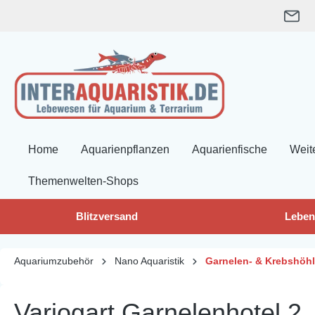
springen
Zur Hauptnavigation springen
Home
Aquarienpflanzen
Aquarienfische
Weit
Themenwelten-Shops
Blitzversand
Leben
Aquariumzubehör
Nano Aquaristik
Garnelen- & Krebshöh
Variogart Garnelenhotel 2,