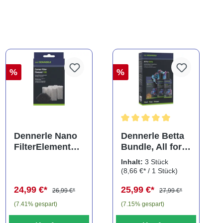
%
%
Durchschnittliche Bewertung
Dennerle Nano
Dennerle Betta
FilterElement
Bundle, All for
XXL,
Betta, Pflegeset
Inhalt:
3 Stück
Ersatzkartusche
für
(8,66 €* / 1 Stück)
für Eckfilter XXL
Kampffische, 3
24,99 €*
25,99 €*
(2er-Pack)
teilig
26,99 €*
27,99 €*
(7.41% gespart)
(7.15% gespart)