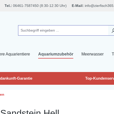
Tel.:
06461-7587450 (8:30-12:30 Uhr)
E-Mail:
info@zierfisch365
ere Aquarientiere
Aquariumzubehör
Meerwasser
T
dankunft-Garantie
Top-Kundenserv
len
 Sandstein Hell