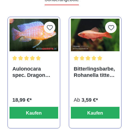
tung von 4.9 von 5 Sternen
Durchschnittliche Bewertung von 5 von 5 Sternen
Durchschnittliche Bewertu
Aulonocara
Bitterlingsbarbe,
spec. Dragon
Rohanella titteya,
Blood albino,
ehem. Puntius
DNZ
titteya
18,99 €*
Ab
3,59 €*
Kaufen
Kaufen