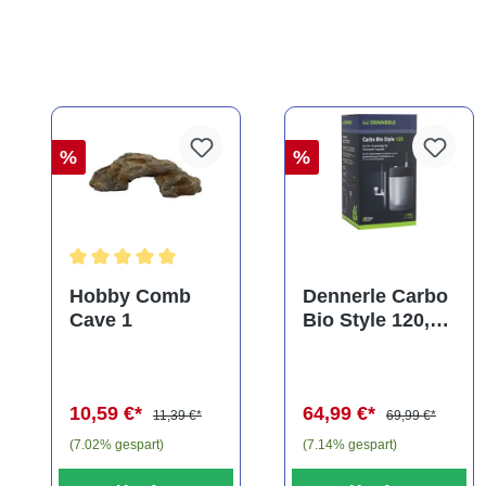
%
%
Durchschnittliche Bewertung von 5 von 5 Sternen
Hobby Comb
Dennerle Carbo
Cave 1
Bio Style 120,
CO2 für
Aquarien bis
120 Liter
10,59 €*
64,99 €*
11,39 €*
69,99 €*
(7.02% gespart)
(7.14% gespart)