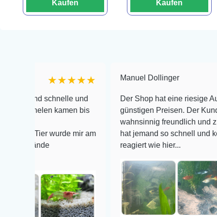
Kaufen
Kaufen
Manuel Dollinger
★★★★★
★
 schnelle und
Der Shop hat eine riesige Auswahl zu se
len kamen bis
günstigen Preisen. Der Kundendienst is
wahnsinnig freundlich und zuverlässig, 
er wurde mir am
hat jemand so schnell und kompetent au
de
reagiert wie hier...