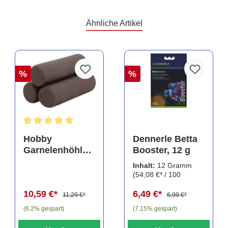
Ähnliche Artikel
%
%
Durchschnittliche Bewertung von 5 von 5 Sternen
Hobby
Dennerle Betta
Garnelenhöhle
Booster, 12 g
Crab Pyramid,
Inhalt:
12 Gramm
dark, 9 × 9 × 8
(54,08 €* / 100
cm (41643)
Gramm)
10,59 €*
6,49 €*
11,29 €*
6,99 €*
(6.2% gespart)
(7.15% gespart)