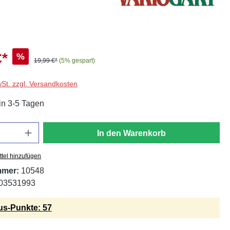
€*
%
19,99 €*
(5% gespart)
wSt. zzgl. Versandkosten
in 3-5 Tagen
In den Warenkorb
tel hinzufügen
mmer:
10548
03531993
s-Punkte: 57