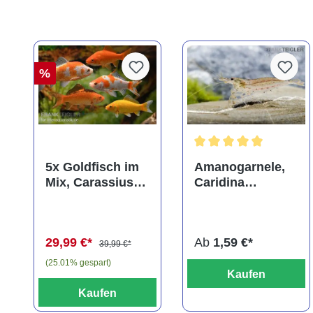
%
Durchschnittliche Bewer
5x Goldfisch im
Amanogarnele,
Mix, Carassius
Caridina
auratus
multidentata
(Kaltwasser)
29,99 €*
Ab
1,59 €*
39,99 €*
(25.01% gespart)
Kaufen
Kaufen