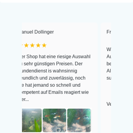
uel Dollinger
Frank Hackmayer
★★★★
Warenanlieferung Top un
 Shop hat eine riesige Auswahl
Auswahl plus gesundheit
sehr günstigen Preisen. Der
befinden der Fische einw
dendienst is wahnsinnig
Alles ist quick lebendig 
undlich und zuverlässig, noch
super Zustand. Gerne wi
 hat jemand so schnell und
petent auf Emails reagiert wie
..
Veröffentlicht auf Google