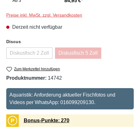
84,95 €*
Ab
3
Preise inkl. MwSt. zzgl. Versandkosten
Derzeit nicht verfügbar
auswählen
Discus
Diskusfisch 2 Zoll
Diskusfisch 5 Zoll
(Diese Option ist zurzeit nicht verfügbar.)
(Diese Option ist zurzeit nicht v
Zum Merkzettel hinzufügen
Produktnummer:
14742
Aquaristik: Anforderung aktueller Fischfotos und
Videos per WhatsApp: 016099209130.
P
Bonus-Punkte: 270