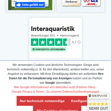
Wir verwenden Cookies und ähnliche Technologien. Einige sind
technisch notwendig (z. B. für den Warenkorb), andere helfen uns, unser
Angebot zu verbessern. Mit Ihrer Einwilligung dürfen wir außerdem
Ihre
Daten für die Personalisierung von Anzeigen
nutzen und an Partner
Daten­schutz­erklärung
wie
Google
übermitteln.
Widerrufs­recht /Widerrufs­formular
Wie Google Informationen von Websites nutzt (Partner-Sites)
·
Google Privacy & Terms
·
Zu unseren Datenschutzbestimmungen
AGB & Info
Impressum
Kundenbewertungen
Nur technisch notwendige
Konfigurieren
Umwelt und Entsorgung
SEHR GUT
Alle Cookies akzeptieren