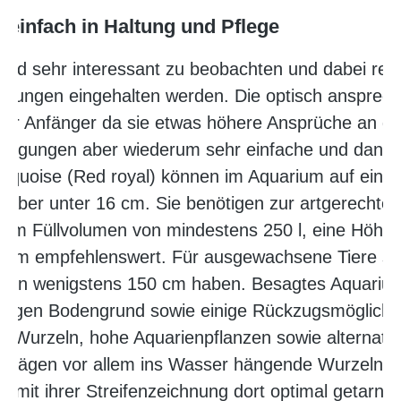
v einfach in Haltung und Pflege
und sehr interessant zu beobachten und dabei relat
gungen eingehalten werden. Die optisch ansprec
 für Anfänger da sie etwas höhere Ansprüche an die
Bedingungen aber wiederum sehr einfache und dankb
quoise (Red royal) können im Aquarium auf eine
aber unter 16 cm. Sie benötigen zur artgerechten 
inem Füllvolumen von mindestens 250 l, eine Höhe 
orm empfehlenswert. Für ausgewachsene Tiere so
 von wenigstens 150 cm haben. Besagtes Aquarium
ndigen Bodengrund sowie einige Rückzugsmöglichk
zer, Wurzeln, hohe Aquarienpflanzen sowie alternati
r prägen vor allem ins Wasser hängende Wurzeln 
st mit ihrer Streifenzeichnung dort optimal getarnt.