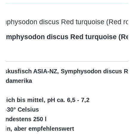
mphysodon discus Red turquoise (Red royal
Symphysodon discus Red turquoise (Red 
Diskusfisch ASIA-NZ, Symphysodon discus Red 
Südamerika
ja
weich bis mittel, pH ca. 6,5 - 7,2
27-30° Celsius
mindestens 250 l
nein, aber empfehlenswert