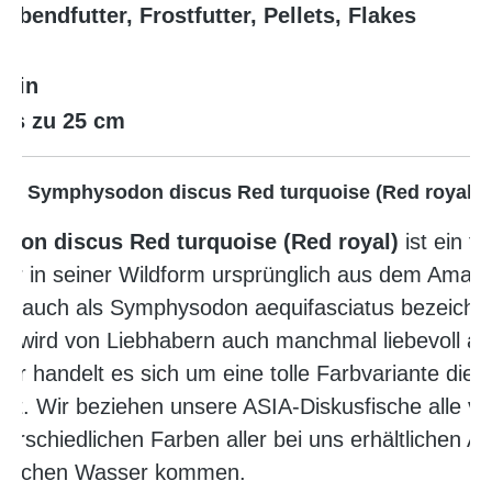
Lebendfutter, Frostfutter, Pellets, Flakes
ja
nein
bis zu 25 cm
-NZ, Symphysodon discus Red turquoise (Red royal)
don discus Red turquoise (Red royal)
ist ein f
 der in seiner Wildform ursprünglich aus dem Amaz
m auch als Symphysodon aequifasciatus bezeichnet.
nd wird von Liebhabern auch manchmal liebevoll al
r handelt es sich um eine tolle Farbvariante die d
ist.
Wir beziehen unsere ASIA-Diskusfische alle v
erschiedlichen Farben aller bei uns erhältlichen A
 gleichen Wasser kommen.