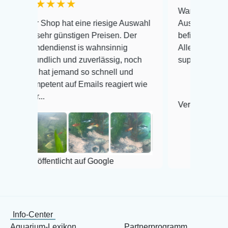
★★★
Warenanlieferung Top und 
op hat eine riesige Auswahl
Auswahl plus gesundheitli
r günstigen Preisen. Der
befinden der Fische einwand
dienst is wahnsinnig
Alles ist quick lebendig und
lich und zuverlässig, noch
super Zustand. Gerne wied
t jemand so schnell und
ent auf Emails reagiert wie
Veröffentlicht auf Google
entlicht auf Google
Info-Center
Aquarium-Lexikon
Partnerprogramm