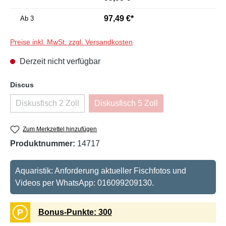
97,49 €*
Ab
3
Preise inkl. MwSt. zzgl. Versandkosten
Derzeit nicht verfügbar
auswählen
Discus
Diskusfisch 2 Zoll
Diskusfisch 5 Zoll
(Diese Option ist zurzeit nicht verfügbar.)
(Diese Option ist zurzeit nicht v
Zum Merkzettel hinzufügen
Produktnummer:
14717
Aquaristik: Anforderung aktueller Fischfotos und
Videos per WhatsApp: 016099209130.
P
Bonus-Punkte: 300