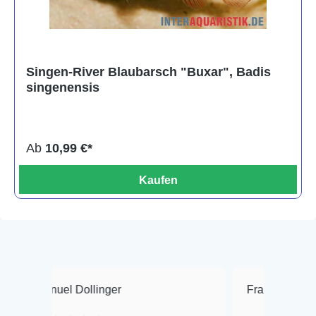
Singen-River Blaubarsch "Buxar", Badis
singenensis
Ab
10,99 €*
Kaufen
 Dollinger
Frank Hackmayer
★