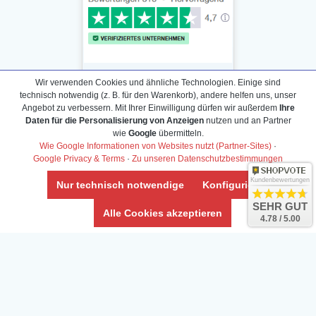
Wir verwenden Cookies und ähnliche Technologien. Einige sind
technisch notwendig (z. B. für den Warenkorb), andere helfen uns, unser
Angebot zu verbessern. Mit Ihrer Einwilligung dürfen wir außerdem
Ihre
Daten für die Personalisierung von Anzeigen
nutzen und an Partner
Daten­schutz­erklärung
wie
Google
übermitteln.
Widerrufs­recht /Widerrufs­formular
Wie Google Informationen von Websites nutzt (Partner-Sites)
·
Google Privacy & Terms
·
Zu unseren Datenschutzbestimmungen
AGB & Info
Impressum
Kundenbewertungen
Nur technisch notwendige
Konfigurieren
Umwelt und Entsorgung
SEHR GUT
Alle Cookies akzeptieren
4.78 / 5.00
Vertrag widerrufen
* Alle Preise inkl. ges. MwSt. zzgl.
Versandkosten
Zierfische, Garnelen, Krebse, Wasserschnecken (Wirbellose),
Aquarienpflanzen & Aquarium-Zubehör preiswert online kaufen.
© Copyright 2024 Interaquaristik.de Shop, Aquarium und