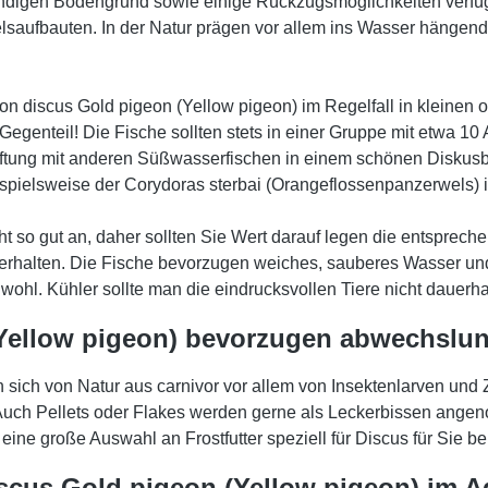
digen Bodengrund sowie einige Rückzugsmöglichkeiten verfügen
elsaufbauten. In der Natur prägen vor allem ins Wasser hänge
don discus Gold pigeon (Yellow pigeon) im Regelfall in kleine
Im Gegenteil! Die Fische sollten stets in einer Gruppe mit etwa 
aftung mit anderen Süßwasserfischen in einem schönen Diskusbe
spielsweise der Corydoras sterbai (Orangeflossenpanzerwels) ist
 so gut an, daher sollten Sie Wert darauf legen die entspreche
rhalten. Die Fische bevorzugen weiches, sauberes Wasser und
ohl. Kühler sollte man die eindrucksvollen Tiere nicht dauerha
ellow pigeon) bevorzugen abwechslun
sich von Natur aus carnivor vor allem von Insektenlarven und 
 Auch Pellets oder Flakes werden gerne als Leckerbissen angen
ine große Auswahl an Frostfutter speziell für Discus für Sie ber
cus Gold pigeon (Yellow pigeon) im 