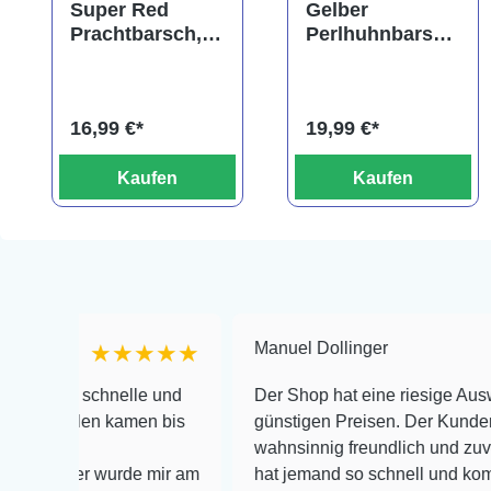
Super Red
Gelber
Prachtbarsch,
Perlhuhnbarsch
Pelvicachromis
,
pulcher "Super
Altolamprologu
Red"
s calvus yellow
16,99 €*
19,99 €*
Kaufen
Kaufen
Manuel Dollinger
★★★★★
★★
chnelle und
Der Shop hat eine riesige Auswahl zu seh
en kamen bis
günstigen Preisen. Der Kundendienst is
wahnsinnig freundlich und zuverlässig, no
r wurde mir am
hat jemand so schnell und kompetent auf 