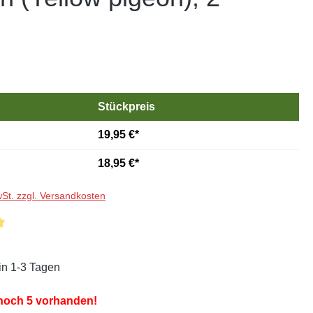
Stückpreis
19,95 €*
18,95 €*
wSt. zzgl. Versandkosten
liche Bewertung von 5 von 5 Sternen
in 1-3 Tagen
 noch 5 vorhanden!