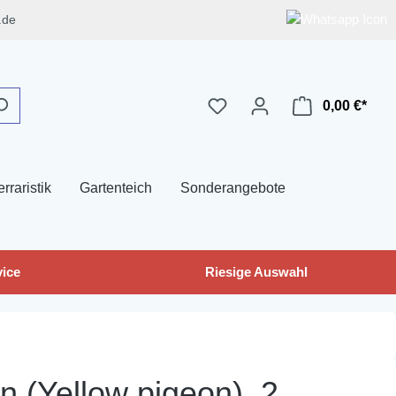
.de
0,00 €*
erraristik
Gartenteich
Sonderangebote
ice
Riesige Auswahl
 (Yellow pigeon), 2