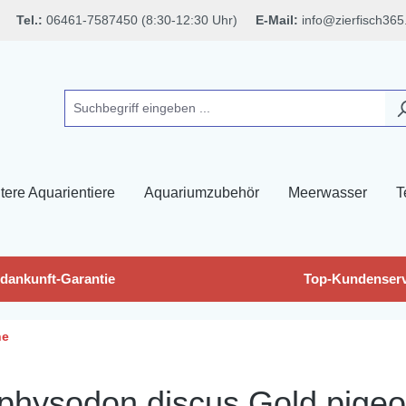
Tel.:
06461-7587450 (8:30-12:30 Uhr)
E-Mail:
info@zierfisch365
tere Aquarientiere
Aquariumzubehör
Meerwasser
T
dankunft-Garantie
Top-Kundenserv
he
hysodon discus Gold pigeon