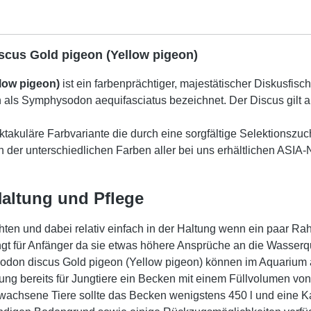
scus Gold pigeon (Yellow pigeon)
low pigeon)
ist ein farbenprächtiger, majestätischer Diskusfisc
als Symphysodon aequifasciatus bezeichnet. Der Discus gilt al
akuläre Farbvariante die durch eine sorgfältige Selektionszuch
 der unterschiedlichen Farben aller bei uns erhältlichen ASIA-
 Haltung und Pflege
chten und dabei relativ einfach in der Haltung wenn ein paar 
 für Anfänger da sie etwas höhere Ansprüche an die Wasserquali
odon discus Gold pigeon (Yellow pigeon) können im Aquarium 
tung bereits für Jungtiere ein Becken mit einem Füllvolumen vo
wachsene Tiere sollte das Becken wenigstens 450 l und eine 