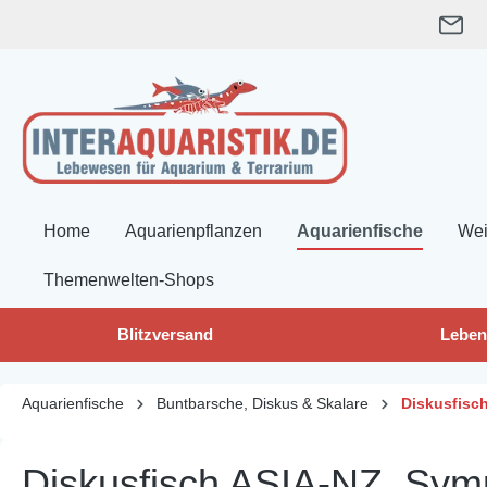
springen
Zur Hauptnavigation springen
Home
Aquarienpflanzen
Aquarienfische
Wei
Themenwelten-Shops
Blitzversand
Leben
Aquarienfische
Buntbarsche, Diskus & Skalare
Diskusfisc
Diskusfisch ASIA-NZ, Symp