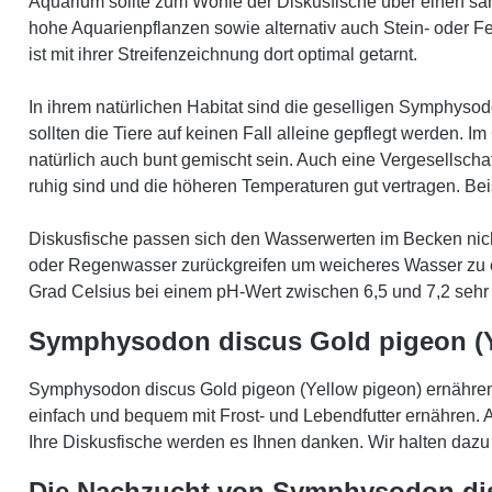
Aquarium sollte zum Wohle der Diskusfische über einen san
hohe Aquarienpflanzen sowie alternativ auch Stein- oder F
ist mit ihrer Streifenzeichnung dort optimal getarnt.
In ihrem natürlichen Habitat sind die geselligen Symphyso
sollten die Tiere auf keinen Fall alleine gepflegt werden. 
natürlich auch bunt gemischt sein. Auch eine Vergesellsch
ruhig sind und die höheren Temperaturen gut vertragen. Bei
Diskusfische passen sich den Wasserwerten im Becken nicht
oder Regenwasser zurückgreifen um weicheres Wasser zu e
Grad Celsius bei einem pH-Wert zwischen 6,5 und 7,2 sehr w
Symphysodon discus Gold pigeon (Y
Symphysodon discus Gold pigeon (Yellow pigeon) ernähren 
einfach und bequem mit Frost- und Lebendfutter ernähren.
Ihre Diskusfische werden es Ihnen danken. Wir halten dazu e
Die Nachzucht von Symphysodon dis