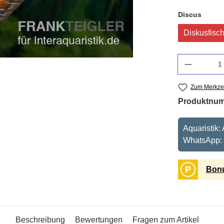
auswä
Discus
Diskusfisch
Anzahl
Zum Merkzet
Produktnu
Aquaristik:
WhatsApp:
P
Bonu
Beschreibung
Bewertungen
Fragen zum Artikel