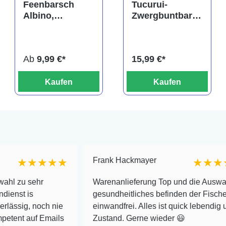
Feenbarsch
Tucurui-
Albino,
Zwergbuntbarsc
Neolamprologu
h,
s brichardi
Apistogramma
tucurui
Ab
9,99 €*
15,99 €*
Kaufen
Kaufen
Frank Hackmayer
★★★
★★★★
r
Warenanlieferung Top und die Auswahl plus
gesundheitliches befinden der Fische
ch nie
einwandfrei. Alles ist quick lebendig und im supe
Emails
Zustand. Gerne wieder 😃