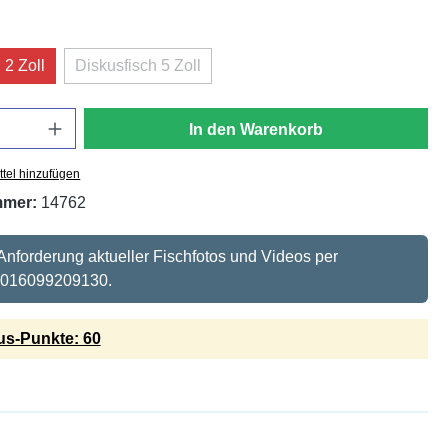
hlen
 2 Zoll
Diskusfisch 5 Zoll
(Diese Option ist zurzeit nicht verfügbar.)
In den Warenkorb
tel hinzufügen
mmer:
14762
 Anforderung aktueller Fischfotos und Videos per
 016099209130.
s-Punkte: 60