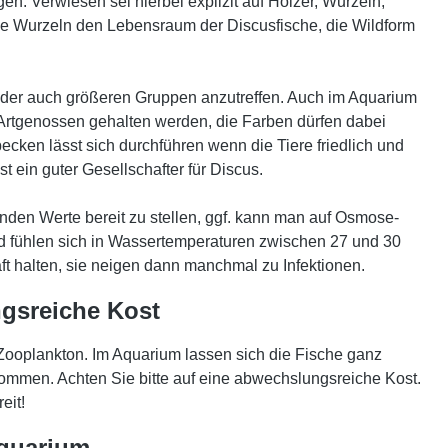
. Verwiesen sei hierbei explizit auf Hölzer, Wurzeln,
nde Wurzeln den Lebensraum der Discusfische, die Wildform
n oder auch größeren Gruppen anzutreffen. Auch im Aquarium
10 Artgenossen gehalten werden, die Farben dürfen dabei
cken lässt sich durchführen wenn die Tiere friedlich und
 ein guter Gesellschafter für Discus.
nden Werte bereit zu stellen, ggf. kann man auf Osmose-
 fühlen sich in Wassertemperaturen zwischen 27 und 30
ft halten, sie neigen dann manchmal zu Infektionen.
gsreiche Kost
Zooplankton. Im Aquarium lassen sich die Fische ganz
ommen. Achten Sie bitte auf eine abwechslungsreiche Kost.
eit!
Aquarium