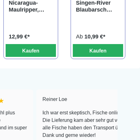
Nicaragua-
Singen-River
Maulripper,
Blaubarsch
Neetroplus
"Buxar", Badis
nematopus
singenensis
(Hypsophrys
12,99 €*
Ab
10,99 €*
nematopys)
Kaufen
Kaufen
Reiner Loe
★★★★★
Ich war erst skeptisch, Fische online zu bestellen!
Die Lieferung kam aber sehr gut verpackt an und
r
alle Fische haben den Transport überlebt! Vielen
Dank und gerne wieder!