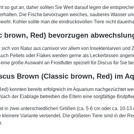
 so gut an, daher sollten Sie Wert darauf legen die entspreche
rhalten. Die Fische bevorzugen weiches, sauberes Wasser und
ohl. Kühler sollte man die eindrucksvollen Tiere nicht dauerha
 brown, Red) bevorzugen abwechslung
ich von Natur aus carnivor vor allem von Insektenlarven und Z
 Auch Pellets oder Flakes werden gerne als Leckerbissen angen
ine große Auswahl an Frostfutter speziell für Discus für Sie ber
cus Brown (Classic brown, Red) im A
d) konnten bereits erfolgreich im Aquarium nachgezüchtet werd
ch der Eiablage betreiben die Eltern eine sorgfältige Brutpfle
 in zwei unterschiedlichen Größen (ca. 5-6 cm oder ca. 10-13
 kleinere Variante versendet. Die größeren Tiere sind in der Re
n.