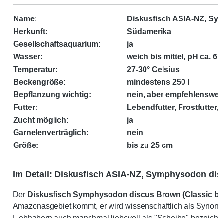
Name:
Diskusfisch ASIA-NZ, S
Herkunft:
Südamerika
Gesellschaftsaquarium:
ja
Wasser:
weich bis mittel, pH ca. 6,
Temperatur:
27-30° Celsius
Beckengröße:
mindestens 250 l
Bepflanzung wichtig:
nein, aber empfehlenswe
Futter:
Lebendfutter, Frostfutter,
Zucht möglich:
ja
Garnelenverträglich:
nein
Größe:
bis zu 25 cm
Im Detail: Diskusfisch ASIA-NZ, Symphysodon di
Der
Diskusfisch
Symphysodon discus Brown (Classic b
Amazonasgebiet kommt, er wird wissenschaftlich als Synon
Liebhabern auch manchmal liebevoll als "Scheibe" bezeich