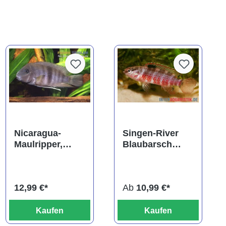
Nicaragua-
Singen-River
Maulripper,
Blaubarsch
Neetroplus
"Buxar", Badis
nematopus
singenensis
(Hypsophrys
12,99 €*
Ab
10,99 €*
nematopys)
Kaufen
Kaufen