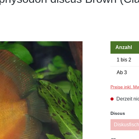
Anzahl
1 bis 2
Ab
3
Preise inkl. M
Derzeit ni
auswä
Discus
Diskusfisch
(Di