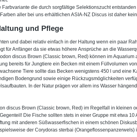
 Farbvariante die durch sorgfältige Selektionszucht entstanden i
Farben aller bei uns erhältlichen ASIA-NZ Discus ist daher ke
 Haltung und Pflege
chten und dabei relativ einfach in der Haltung wenn ein paar 
 für Anfänger da sie etwas höhere Ansprüche an die Wasserquali
odon discus Brown (Classic brown, Red) können im Aquarium 
tung bereits für Jungtiere ein Becken mit einem Füllvolumen vo
wachsene Tiere sollte das Becken wenigstens 450 l und eine 
digen Bodengrund sowie einige Rückzugsmöglichkeiten verfügen
elsaufbauten. In der Natur prägen vor allem ins Wasser hänge
don discus Brown (Classic brown, Red) im Regelfall in kleinen
Im Gegenteil! Die Fische sollten stets in einer Gruppe mit etwa 
aftung mit anderen Süßwasserfischen in einem schönen Diskusbe
spielsweise der Corydoras sterbai (Orangeflossenpanzerwels) ist