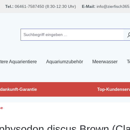
Tel.:
06461-7587450 (8:30-12:30 Uhr)
E-Mail:
info@zierfisch365
tere Aquarientiere
Aquariumzubehör
Meerwasser
T
dankunft-Garantie
Top-Kundenserv
he
physodon discus Brown (Cla