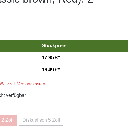
Stückpreis
17,95 €*
16,49 €*
wSt. zzgl. Versandkosten
cht verfügbar
hlen
 2 Zoll
Diskusfisch 5 Zoll
ese Option ist zurzeit nicht verfügbar.)
(Diese Option ist zurzeit nicht verfügbar.)