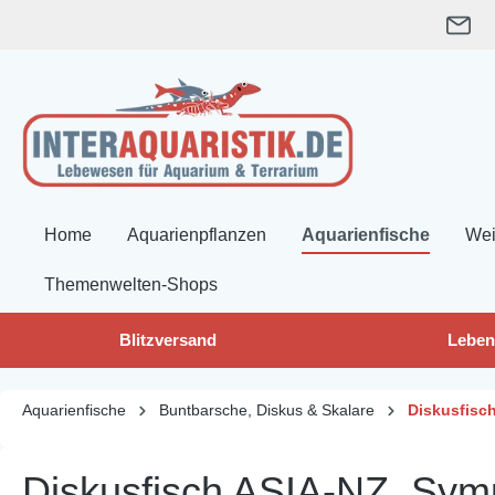
springen
Zur Hauptnavigation springen
Home
Aquarienpflanzen
Aquarienfische
Wei
Themenwelten-Shops
Blitzversand
Leben
Aquarienfische
Buntbarsche, Diskus & Skalare
Diskusfisc
Diskusfisch ASIA-NZ, Sym