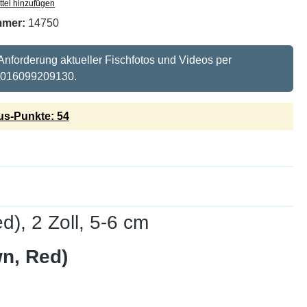
tel hinzufügen
mmer:
14750
 Anforderung aktueller Fischfotos und Videos per
 016099209130.
s-Punkte: 54
), 2 Zoll, 5-6 cm
n, Red)