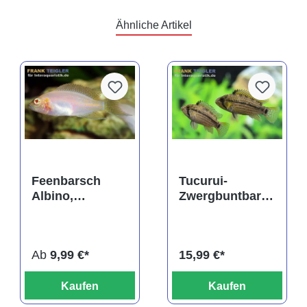
Ähnliche Artikel
Feenbarsch
Tucurui-
Albino,
Zwergbuntbarsc
Neolamprologu
h,
s brichardi
Apistogramma
tucurui
Ab
9,99 €*
15,99 €*
Kaufen
Kaufen