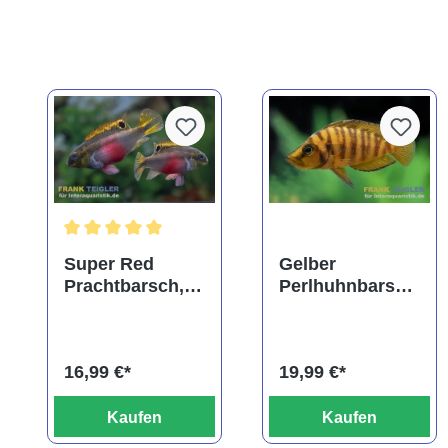
Durchschnittliche Bewertung von 5 von 5 Sternen
Super Red
Gelber
Prachtbarsch,
Perlhuhnbarsch
Pelvicachromis
,
pulcher "Super
Altolamprologu
Red"
s calvus yellow
16,99 €*
19,99 €*
Kaufen
Kaufen