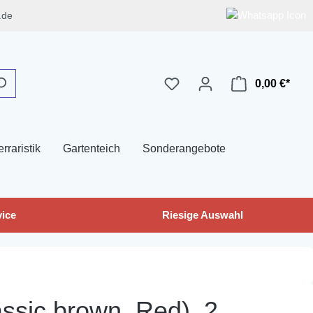
.de
0,00 €*
erraristik
Gartenteich
Sonderangebote
ice
Riesige Auswahl
ssic brown, Red), 2