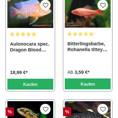
Durchschnittliche Bewertu
Durchschnittliche Bewertung von 5 von 5 Sternen
Bitterlingsbarbe,
Aulonocara spec.
Rohanella titteya,
Dragon Blood
ehem. Puntius
albino, DNZ
titteya
Ab
3,59 €*
18,99 €*
Kaufen
Kaufen
%
%