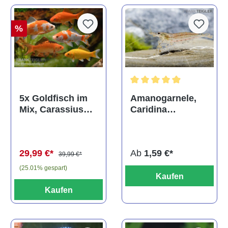
%
Durchschnittliche Bewertun
Amanogarnele,
5x Goldfisch im
Caridina
Mix, Carassius
multidentata
auratus
(Kaltwasser)
Ab
1,59 €*
29,99 €*
39,99 €*
(25.01% gespart)
Kaufen
Kaufen