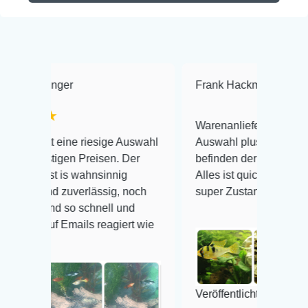
Frank Hackmayer
★★★★
Warenanlieferung Top und die
 riesige Auswahl
Auswahl plus gesundheitliches
 Preisen. Der
befinden der Fische einwandfrei.
wahnsinnig
Alles ist quick lebendig und im
verlässig, noch
super Zustand. Gerne wieder 😃
 schnell und
ils reagiert wie
Veröffentlicht auf Google