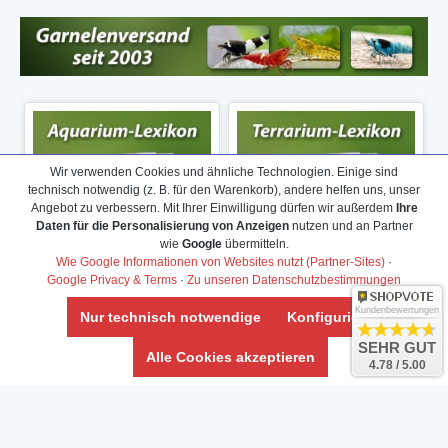
Wir verwenden Cookies und ähnliche Technologien. Einige sind
technisch notwendig (z. B. für den Warenkorb), andere helfen uns, unser
Angebot zu verbessern. Mit Ihrer Einwilligung dürfen wir außerdem
Ihre
Daten für die Personalisierung von Anzeigen
nutzen und an Partner
wie
Google
übermitteln.
Wie Google Informationen von Websites nutzt (Partner-Sites)
·
Google Privacy & Terms
·
Zu unseren Datenschutzbestimmungen
Kundenbewertungen
Nur technisch notwendige
Konfigurieren
SEHR GUT
Alle Cookies akzeptieren
4.78 / 5.00