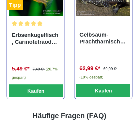
Tipp
Durchschnittliche Bewertung von 5 von 5 Sternen
Gelbsaum-
Erbsenkugelfisch
Prachtharnischw
, Carinotetraodon
els, L81,
travancoricus
Baryancistrus
(Minifisch)
spec., 6-8 cm
62,99 €*
5,49 €*
69,99 €*
7,49 €*
(26.7%
(10% gespart)
gespart)
Kaufen
Kaufen
Häufige Fragen (FAQ)