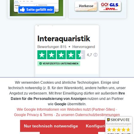
Wir verwenden Cookies und ähnliche Technologien. Einige sind
technisch notwendig (z. B. für den Warenkorb), andere helfen uns, unser
Angebot zu verbessern. Mit Ihrer Einwilligung dürfen wir außerdem
Ihre
Daten für die Personalisierung von Anzeigen
nutzen und an Partner
Daten­schutz­erklärung
wie
Google
übermitteln.
Widerrufs­recht /Widerrufs­formular
Wie Google Informationen von Websites nutzt (Partner-Sites)
·
Google Privacy & Terms
·
Zu unseren Datenschutzbestimmungen
AGB & Info
Impressum
Kundenbewertungen
Nur technisch notwendige
Konfigurieren
Umwelt und Entsorgung