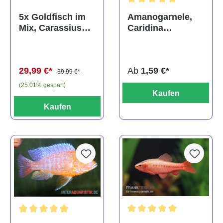
Durchschnittliche Bewertun
Amanogarnele,
5x Goldfisch im
Caridina
Mix, Carassius
multidentata
auratus
(Kaltwasser)
Ab
1,59 €*
29,99 €*
39,99 €*
(25.01% gespart)
Kaufen
Kaufen
Durchschnittliche Bewertu
Durchschnittliche Bewertung von 5 von 5 Sternen