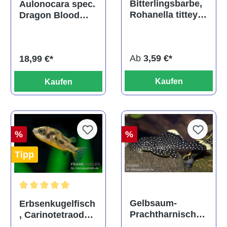
Bitterlingsbarbe,
Aulonocara spec.
Rohanella titteya,
Dragon Blood
ehem. Puntius
albino, DNZ
titteya
Ab
3,59 €*
18,99 €*
Kaufen
Kaufen
%
%
Tipp
Durchschnittliche Bewertung von 5 von 5 Sternen
Gelbsaum-
Erbsenkugelfisch
Prachtharnischw
, Carinotetraodon
els, L81,
travancoricus