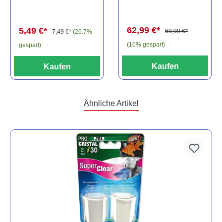
Baryancistrus
(Minifisch)
spec., 6-8 cm
62,99 €*
5,49 €*
69,99 €*
7,49 €*
(26.7%
(10% gespart)
gespart)
Kaufen
Kaufen
Ähnliche Artikel