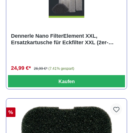
Dennerle Nano FilterElement XXL,
Ersatzkartusche für Eckfilter XXL (2er-
Pack)
24,99 €*
26,99 €*
(7.41% gespart)
Kaufen
%