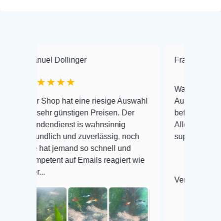
el Dollinger
Frank Hackmayer
★★★★
Warenanlieferung Top und
Shop hat eine riesige Auswahl
Auswahl plus gesundheitl
hr günstigen Preisen. Der
befinden der Fische einwa
endienst is wahnsinnig
Alles ist quick lebendig u
dlich und zuverlässig, noch
super Zustand. Gerne wie
at jemand so schnell und
tent auf Emails reagiert wie
.
Veröffentlicht auf Google