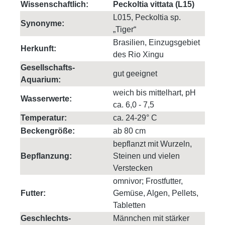
Wissenschaftlich:
Peckoltia vittata (L15)
L015, Peckoltia sp.
Synonyme:
„Tiger“
Brasilien, Einzugsgebiet
Herkunft:
des Rio Xingu
Gesellschafts-
gut geeignet
Aquarium:
weich bis mittelhart, pH
Wasserwerte:
ca. 6,0 - 7,5
Temperatur:
ca. 24-29° C
Beckengröße:
ab 80 cm
bepflanzt mit Wurzeln,
Bepflanzung:
Steinen und vielen
Verstecken
omnivor; Frostfutter,
Futter:
Gemüse, Algen, Pellets,
Tabletten
Geschlechts-
Männchen mit stärker