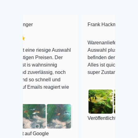
Frank Hackmayer
★★★★
Warenanlieferung Top und die
 riesige Auswahl
Auswahl plus gesundheitliches
 Preisen. Der
befinden der Fische einwandfrei.
wahnsinnig
Alles ist quick lebendig und im
verlässig, noch
super Zustand. Gerne wieder 😃
 schnell und
ils reagiert wie
Veröffentlicht auf Google
 Google