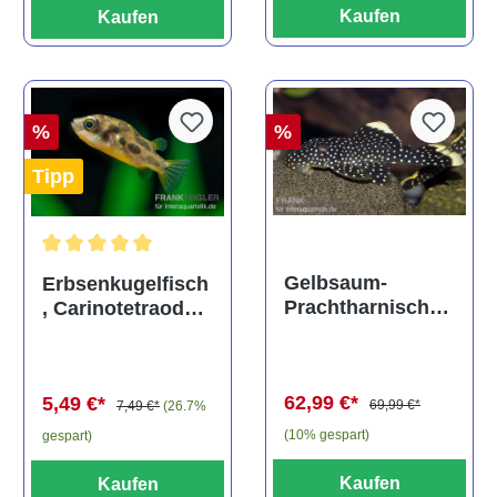
Kaufen
Kaufen
%
%
Tipp
Durchschnittliche Bewertung von 5 von 5 Sternen
Gelbsaum-
Erbsenkugelfisch
Prachtharnischw
, Carinotetraodon
els, L81,
travancoricus
Baryancistrus
(Minifisch)
spec., 6-8 cm
62,99 €*
5,49 €*
69,99 €*
7,49 €*
(26.7%
(10% gespart)
gespart)
Kaufen
Kaufen