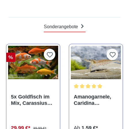
Sonderangebote
%
Durchschnittliche Bewertun
Amanogarnele,
5x Goldfisch im
Caridina
Mix, Carassius
multidentata
auratus
(Kaltwasser)
Ab
1,59 €*
29,99 €*
39,99 €*