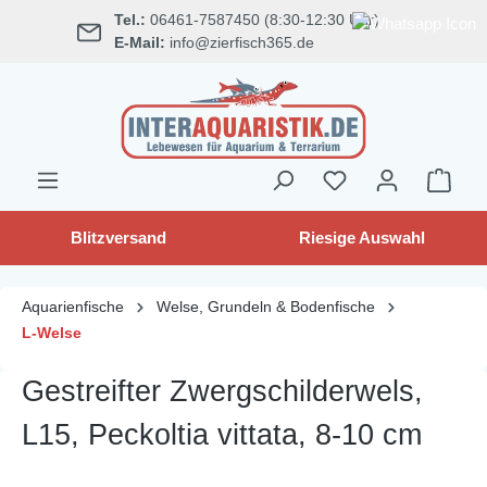
Tel.:
06461-7587450 (8:30-12:30 Uhr)
alt springen
E-Mail:
info@zierfisch365.de
Blitzversand
Riesige Auswahl
Aquarienfische
Welse, Grundeln & Bodenfische
L-Welse
Gestreifter Zwergschilderwels,
L15, Peckoltia vittata, 8-10 cm