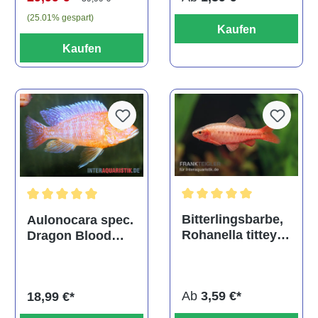
(25.01% gespart)
Kaufen
Kaufen
Durchschnittliche Bewertu
Durchschnittliche Bewertung von 5 von 5 Sternen
Bitterlingsbarbe,
Aulonocara spec.
Rohanella titteya,
Dragon Blood
ehem. Puntius
albino, DNZ
titteya
Ab
3,59 €*
18,99 €*