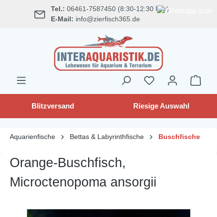
Tel.:
06461-7587450 (8:30-12:30 Uhr)
alt springen
E-Mail:
info@zierfisch365.de
Blitzversand
Riesige Auswahl
Aquarienfische
Bettas & Labyrinthfische
Buschfische
Orange-Buschfisch,
Microctenopoma ansorgii
Bildergalerie überspringen