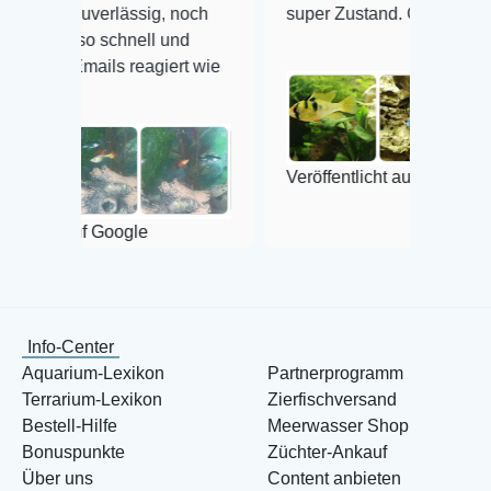
rlässig, noch
super Zustand. Gerne wieder 😃
chnell und
s reagiert wie
Veröffentlicht auf Google
oogle
Info-Center
Aquarium-Lexikon
Partnerprogramm
Terrarium-Lexikon
Zierfischversand
Bestell-Hilfe
Meerwasser Shop
Bonuspunkte
Züchter-Ankauf
Über uns
Content anbieten