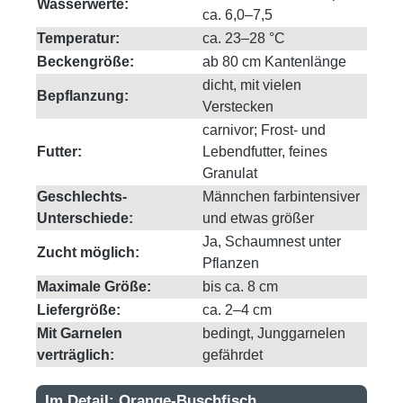
Wasserwerte:
ca. 6,0–7,5
Temperatur:
ca. 23–28 °C
Beckengröße:
ab 80 cm Kantenlänge
dicht, mit vielen
Bepflanzung:
Verstecken
carnivor; Frost- und
Futter:
Lebendfutter, feines
Granulat
Geschlechts-
Männchen farbintensiver
Unterschiede:
und etwas größer
Ja, Schaumnest unter
Zucht möglich:
Pflanzen
Maximale Größe:
bis ca. 8 cm
Liefergröße:
ca. 2–4 cm
Mit Garnelen
bedingt, Junggarnelen
verträglich:
gefährdet
Im Detail: Orange-Buschfisch,