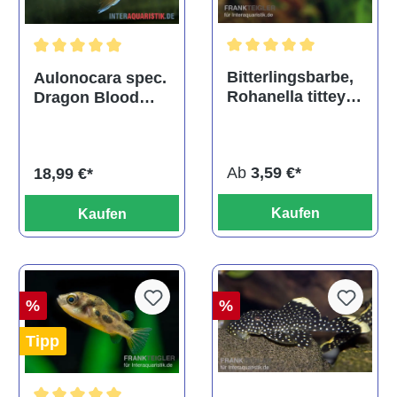
Durchschnittliche Bewertu
Durchschnittliche Bewertung von 5 von 5 Sternen
Bitterlingsbarbe,
Aulonocara spec.
Rohanella titteya,
Dragon Blood
ehem. Puntius
albino, DNZ
titteya
Ab
3,59 €*
18,99 €*
Kaufen
Kaufen
%
%
Tipp