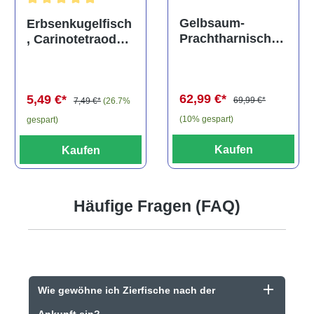
Durchschnittliche Bewertung von 5 von 5 Sternen
Gelbsaum-
Erbsenkugelfisch
Prachtharnischw
, Carinotetraodon
els, L81,
travancoricus
Baryancistrus
(Minifisch)
spec., 6-8 cm
62,99 €*
5,49 €*
69,99 €*
7,49 €*
(26.7%
(10% gespart)
gespart)
Kaufen
Kaufen
Häufige Fragen (FAQ)
Wie gewöhne ich Zierfische nach der
Ankunft ein?