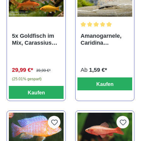
Durchschnittliche Bewertun
Amanogarnele,
5x Goldfisch im
Caridina
Mix, Carassius
multidentata
auratus
(Kaltwasser)
Ab
1,59 €*
29,99 €*
39,99 €*
(25.01% gespart)
Kaufen
Kaufen