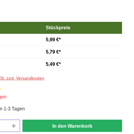
Stückpreis
5,99 €*
5,79 €*
5,49 €*
wSt. zzgl. Versandkosten
iche Bewertung von 4.9 von 5 Sternen
gen
in 1-3 Tagen
In den Warenkorb