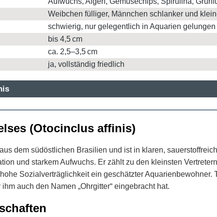
Aufwuchs, Algen, Gemüsechips, Spirulina, Grünfu
Weibchen fülliger, Männchen schlanker und klein
schwierig, nur gelegentlich in Aquarien gelungen
bis 4,5 cm
ca. 2,5–3,5 cm
ja, vollständig friedlich
nis
lses (Otocinclus affinis)
aus dem südöstlichen Brasilien und ist in klaren, sauerstoffrei
ion und starkem Aufwuchs. Er zählt zu den kleinsten Vertretern
hohe Sozialverträglichkeit ein geschätzter Aquarienbewohner. Ty
 ihm auch den Namen „Ohrgitter“ eingebracht hat.
lschaften