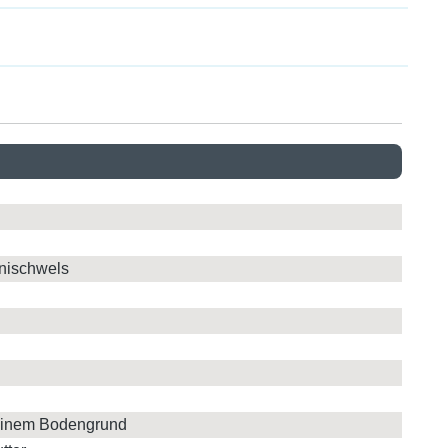
rnischwels
 feinem Bodengrund