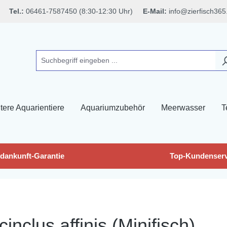
Tel.:
06461-7587450 (8:30-12:30 Uhr)
E-Mail:
info@zierfisch365
tere Aquarientiere
Aquariumzubehör
Meerwasser
T
dankunft-Garantie
Top-Kundenserv
inclus affinis (Minifisch)