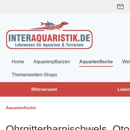
springen
Zur Hauptnavigation springen
Home
Aquarienpflanzen
Aquarienfische
Wei
Themenwelten-Shops
Blitzversand
Leben
Aquarienfische
Ohrgitterharnischwels, Otoc