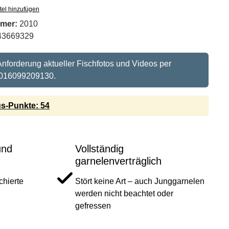
tel hinzufügen
mer:
2010
43669329
 Anforderung aktueller Fischfotos und Videos per
016099209130.
s-Punkte: 54
und
Vollständig
garnelenverträglich
hierte
Stört keine Art – auch Junggarnelen
werden nicht beachtet oder
gefressen