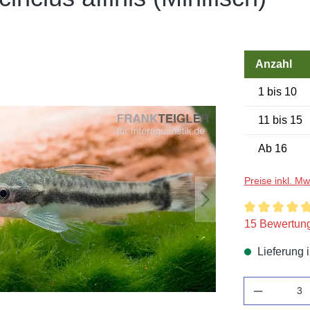
Anzahl
1 bis 10
11 bis 15
Ab
16
Preise inkl. M
Durchschnittl
15 Bewertun
Lieferung 
Anzahl