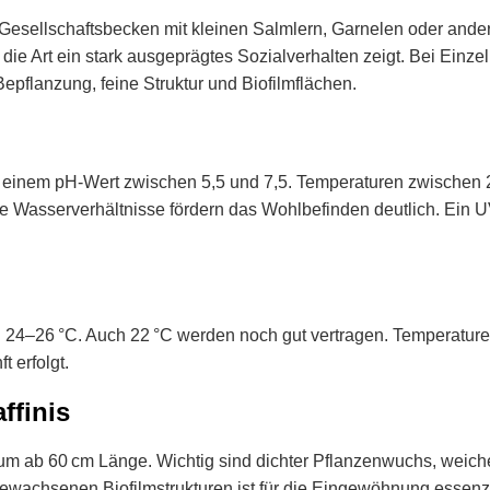
l für Gesellschaftsbecken mit kleinen Salmlern, Garnelen oder 
a die Art ein stark ausgeprägtes Sozialverhalten zeigt. Bei Ein
pflanzung, feine Struktur und Biofilmflächen.
it einem pH-Wert zwischen 5,5 und 7,5. Temperaturen zwischen 
e Wasserverhältnisse fördern das Wohlbefinden deutlich. Ein UV
bei 24–26 °C. Auch 22 °C werden noch gut vertragen. Temperature
 erfolgt.
ffinis
ium ab 60 cm Länge. Wichtig sind dichter Pflanzenwuchs, weich
gewachsenen Biofilmstrukturen ist für die Eingewöhnung essenz