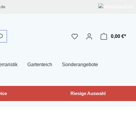
.de
0,00 €*
erraristik
Gartenteich
Sonderangebote
ice
Riesige Auswahl