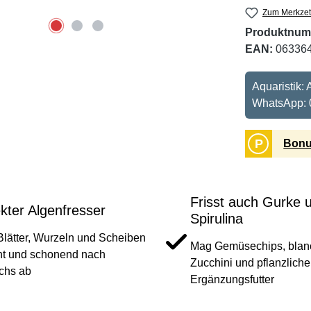
Zum Merkzet
Produktnum
EAN:
06336
Aquaristik:
WhatsApp: 
P
Bonu
Frisst auch Gurke 
kter Algenfresser
Spirulina
Blätter, Wurzeln und Scheiben
Mag Gemüsechips, blanc
ent und schonend nach
Zucchini und pflanzliche
chs ab
Ergänzungsfutter