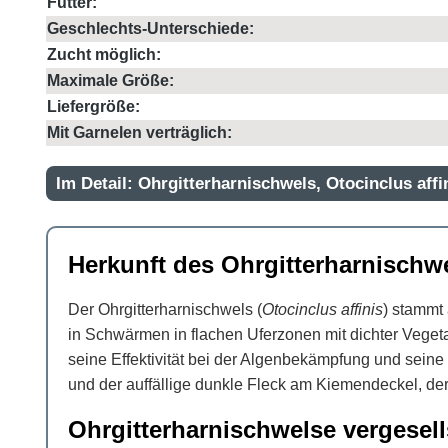
Futter:
Geschlechts-Unterschiede:
Zucht möglich:
Maximale Größe:
Liefergröße:
Mit Garnelen verträglich:
Im Detail: Ohrgitterharnischwels, Otocinclus affi
Herkunft des Ohrgitterharnischwe
Der Ohrgitterharnischwels (
Otocinclus affinis
) stammt 
in Schwärmen in flachen Uferzonen mit dichter Vegetat
seine Effektivität bei der Algenbekämpfung und seine 
und der auffällige dunkle Fleck am Kiemendeckel, der
Ohrgitterharnischwelse vergesel