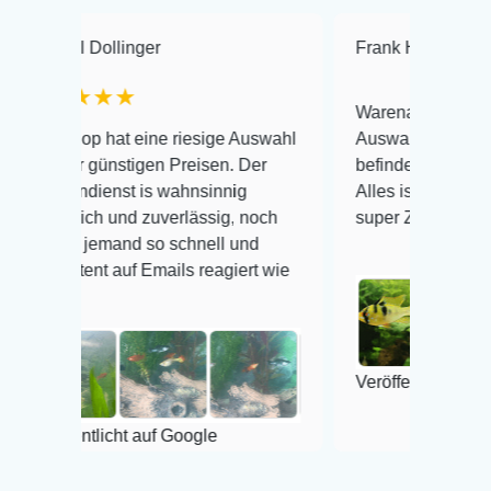
linger
Frank Hackmayer
★★
★★
Warenanlieferung Top und die
at eine riesige Auswahl
Auswahl plus gesundheitliches
nstigen Preisen. Der
befinden der Fische einwandfrei
st is wahnsinnig
Alles ist quick lebendig und im
 und zuverlässig, noch
super Zustand. Gerne wieder 
mand so schnell und
auf Emails reagiert wie
Veröffentlicht auf Google
cht auf Google