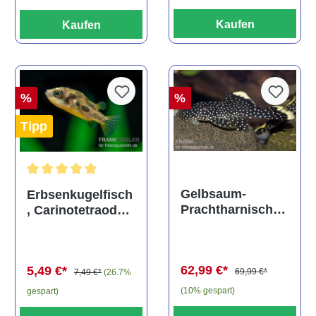
Kaufen
Kaufen
%
%
Tipp
Durchschnittliche Bewertung von 5 von 5 Sternen
Gelbsaum-
Erbsenkugelfisch
Prachtharnischw
, Carinotetraodon
els, L81,
travancoricus
Baryancistrus
(Minifisch)
spec., 6-8 cm
62,99 €*
5,49 €*
69,99 €*
7,49 €*
(26.7%
(10% gespart)
gespart)