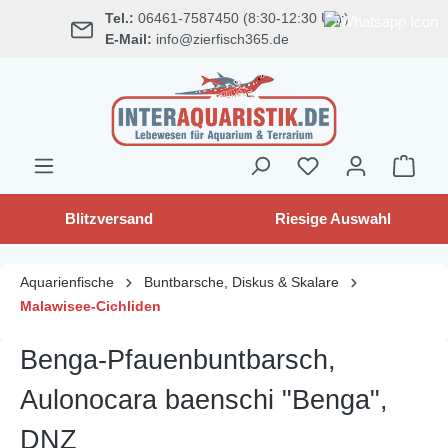
Tel.:
06461-7587450 (8:30-12:30 Uhr)
alt springen
E-Mail:
info@zierfisch365.de
Blitzversand
Riesige Auswahl
Aquarienfische
Buntbarsche, Diskus & Skalare
Malawisee-Cichliden
Benga-Pfauenbuntbarsch,
Aulonocara baenschi "Benga",
DNZ