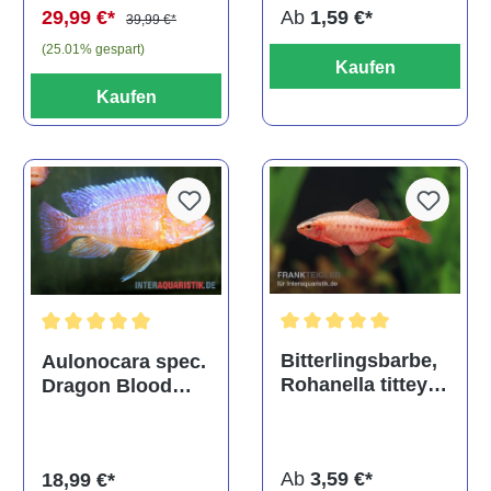
Ab
1,59 €*
29,99 €*
39,99 €*
(25.01% gespart)
Kaufen
Kaufen
Durchschnittliche Bewertu
Durchschnittliche Bewertung von 5 von 5 Sternen
Bitterlingsbarbe,
Aulonocara spec.
Rohanella titteya,
Dragon Blood
ehem. Puntius
albino, DNZ
titteya
Ab
3,59 €*
18,99 €*