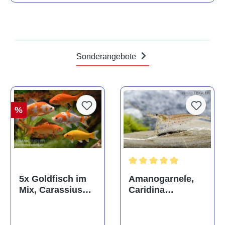
Sonderangebote
%
Durchschnittliche Bewertun
Amanogarnele,
5x Goldfisch im
Caridina
Mix, Carassius
multidentata
auratus
(Kaltwasser)