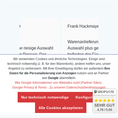
Frank Hackmayer
★★★★
Warenanlieferung Top und die
iesige Auswahl
Auswahl plus gesundheitliches
eisen. Der
befinden der Fische einwandfrei.
Wir verwenden Cookies und ähnliche Technologien. Einige sind
nsinnig
Alles ist quick lebendig und im
technisch notwendig (z. B. für den Warenkorb), andere helfen uns, unser
lässig, noch
super Zustand. Gerne wieder 😃
Angebot zu verbessern. Mit Ihrer Einwilligung dürfen wir außerdem
Ihre
hnell und
Daten für die Personalisierung von Anzeigen
nutzen und an Partner
wie
Google
übermitteln.
 reagiert wie
Wie Google Informationen von Websites nutzt (Partner-Sites)
·
Google Privacy & Terms
·
Zu unseren Datenschutzbestimmungen
Kundenbewertungen
Nur technisch notwendige
Konfigurieren
SEHR GUT
Veröffentlicht auf Google
Alle Cookies akzeptieren
4.78 / 5.00