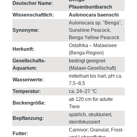
Deutscher Name:
Pfauenbuntbarsch
Wissenschaftlich:
Aulonocara baenschi
Aulonocara sp. "Benga",
Synonyme:
Sunshine Peacock,
Benga Yellow Peacock
Ostafrika – Malawisee
Herkunft:
(Benga-Region)
Gesellschafts-
bedingt geeignet
Aquarium:
(Malawi-Gesellschaft)
mittelhart bis hart, pH ca.
Wasserwerte:
7,5–8,5
Temperatur:
ca. 24–27 °C
ab 120 cm für adulte
Beckengröße:
Tiere
spärlich, strukturiert,
Bepflanzung:
steinfokussiert
Carnivor; Granulat, Frost-
Futter: