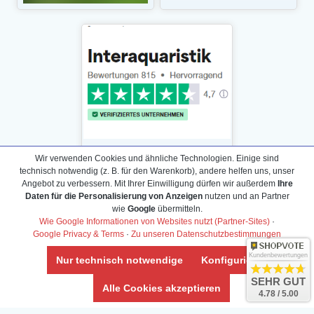
Wir verwenden Cookies und ähnliche Technologien. Einige sind
technisch notwendig (z. B. für den Warenkorb), andere helfen uns, unser
Angebot zu verbessern. Mit Ihrer Einwilligung dürfen wir außerdem
Ihre
Daten für die Personalisierung von Anzeigen
nutzen und an Partner
Daten­schutz­erklärung
wie
Google
übermitteln.
Widerrufs­recht /Widerrufs­formular
Wie Google Informationen von Websites nutzt (Partner-Sites)
·
Google Privacy & Terms
·
Zu unseren Datenschutzbestimmungen
AGB & Info
Impressum
Kundenbewertungen
Nur technisch notwendige
Konfigurieren
Umwelt und Entsorgung
SEHR GUT
Alle Cookies akzeptieren
4.78 / 5.00
Vertrag widerrufen