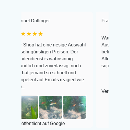
l Dollinger
Frank Hackmayer
★
★★★
Warenanlieferung Top und 
op hat eine riesige Auswahl
Auswahl plus gesundheitli
r günstigen Preisen. Der
befinden der Fische einwan
ndienst is wahnsinnig
Alles ist quick lebendig un
lich und zuverlässig, noch
super Zustand. Gerne wied
t jemand so schnell und
ent auf Emails reagiert wie
Veröffentlicht auf Google
entlicht auf Google