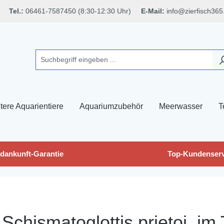
Tel.:
06461-7587450 (8:30-12:30 Uhr)
E-Mail:
info@zierfisch365
tere Aquarientiere
Aquariumzubehör
Meerwasser
T
dankunft-Garantie
Top-Kundenserv
 Schismatoglottis prietoi, im 