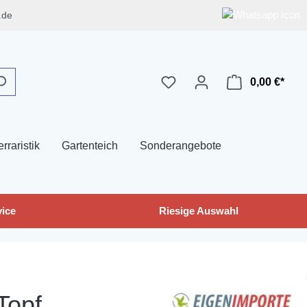
.de
0,00 €*
erraristik
Gartenteich
Sonderangebote
ice
Riesige Auswahl
Topf