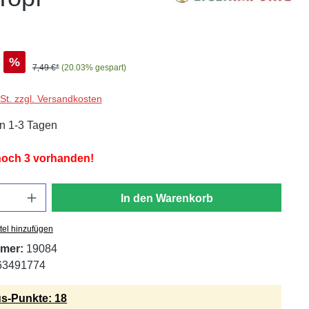
%
7,49 €*
(20.03% gespart)
wSt. zzgl. Versandkosten
in 1-3 Tagen
 noch 3 vorhanden!
In den Warenkorb
tel hinzufügen
mer:
19084
63491774
s-Punkte: 18