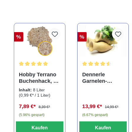
%
%
Durchschnittliche Bewertung von 5 von 5 Sternen
Durchschnittliche Bewe
Hobby Terrano
Dennerle
Buchenhack, 8
Garnelen-
Liter
Amphore,
Inhalt:
8 Liter
Anubias nana
(0,99 €* / 1 Liter)
"Bonsai" auf
7,89 €*
13,99 €*
3er Tonamphore
8,39 €*
14,99 €*
(5.96% gespart)
(6.67% gespart)
Kaufen
Kaufen