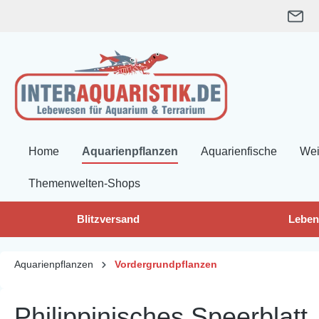
springen
Zur Hauptnavigation springen
Home
Aquarienpflanzen
Aquarienfische
Wei
Themenwelten-Shops
Blitzversand
Leben
Aquarienpflanzen
Vordergrundpflanzen
Philippinisches Speerblatt,