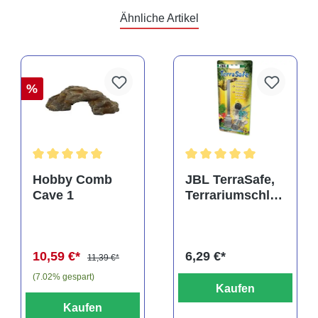
Ähnliche Artikel
%
rtung von 4.5 von 5 Sternen
Durchschnittliche Bewertung von 5 von 5 Sternen
Durchschnittliche Bewertu
Hobby Comb
JBL TerraSafe,
Cave 1
Terrariumschlos
s
10,59 €*
6,29 €*
11,39 €*
(7.02% gespart)
Kaufen
Kaufen