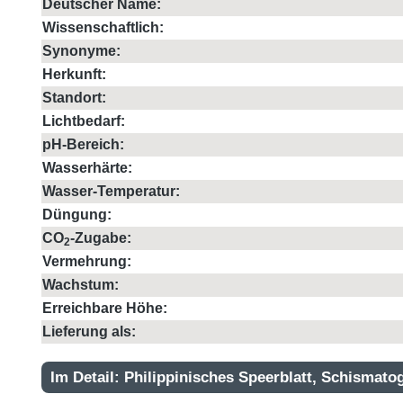
Deutscher Name:
Wissenschaftlich:
Synonyme:
Herkunft:
Standort:
Lichtbedarf:
pH-Bereich:
Wasserhärte:
Wasser-Temperatur:
Düngung:
CO
-Zugabe:
2
Vermehrung:
Wachstum:
Erreichbare Höhe:
Lieferung als:
Im Detail: Philippinisches Speerblatt, Schismatogl