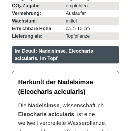
CO
-Zugabe:
empfohlen
2
Vermehrung:
Ausläufer
Wachstum:
mittel
Erreichbare Höhe:
ca. 5-10 cm
Lieferung als:
Topfpflanze
Im Detail: Nadelsimse, Eleocharis
acicularis, im Topf
Herkunft der Nadelsimse
(Eleocharis acicularis)
Die
Nadelsimse
, wissenschaftlich
Eleocharis acicularis
, ist eine
weltweit verbreitete Wasserpflanze,