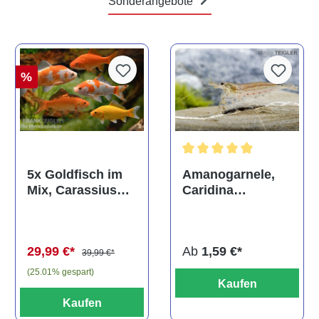
Sonderangebote
%
Durchschnittliche Bewertun
Amanogarnele,
5x Goldfisch im
Caridina
Mix, Carassius
multidentata
auratus
(Kaltwasser)
Ab
1,59 €*
29,99 €*
39,99 €*
(25.01% gespart)
Kaufen
Kaufen