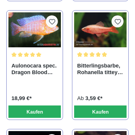
Durchschnittliche Bewertu
Durchschnittliche Bewertung von 5 von 5 Sternen
Bitterlingsbarbe,
Aulonocara spec.
Rohanella titteya,
Dragon Blood
ehem. Puntius
albino, DNZ
titteya
Ab
3,59 €*
18,99 €*
Kaufen
Kaufen