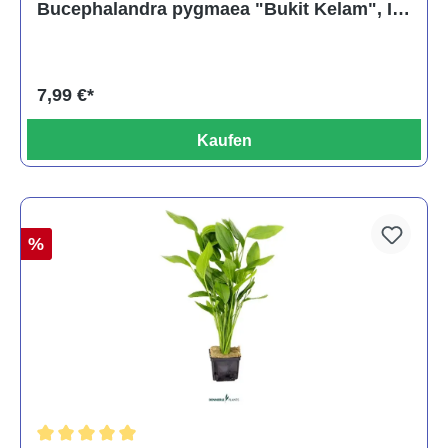
Bucephalandra pygmaea "Bukit Kelam", In
Vitro
7,99 €*
Kaufen
%