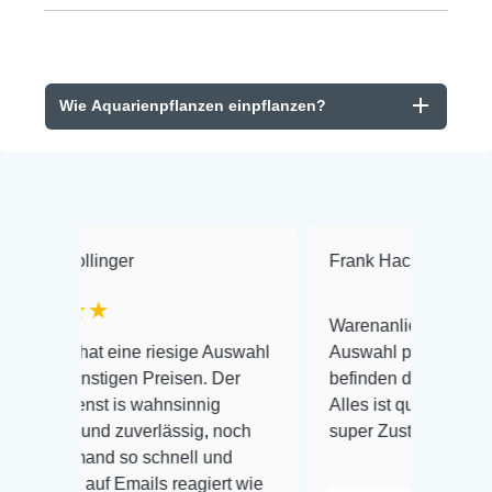
Wie Aquarienpflanzen einpflanzen?
ger
Frank Hackmayer
★★★★
Warenanlieferung Top und die
eine riesige Auswahl
Auswahl plus gesundheitliches
gen Preisen. Der
befinden der Fische einwandfrei.
is wahnsinnig
Alles ist quick lebendig und im
 zuverlässig, noch
super Zustand. Gerne wieder 😃
 so schnell und
Emails reagiert wie