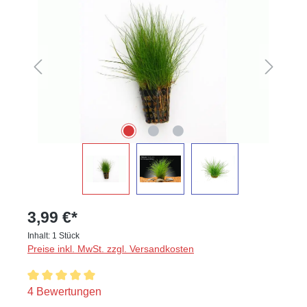
3,99 €*
Inhalt:
1 Stück
Preise inkl. MwSt. zzgl. Versandkosten
Durchschnittliche Bewertung von 5 von 5 Sternen
4 Bewertungen