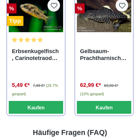
%
%
Tipp
Durchschnittliche Bewertung von 5 von 5 Sternen
Gelbsaum-
Erbsenkugelfisch
Prachtharnischw
, Carinotetraodon
els, L81,
travancoricus
Baryancistrus
(Minifisch)
spec., 6-8 cm
62,99 €*
5,49 €*
69,99 €*
7,49 €*
(26.7%
(10% gespart)
gespart)
Kaufen
Kaufen
Häufige Fragen (FAQ)