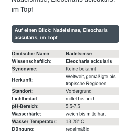
im Topf
Auf einen Blick: Nadelsimse, Eleocharis
acicularis, im Topf
Deutscher Name:
Nadelsimse
Wissenschaftlich:
Eleocharis acicularis
Synonyme:
Keine bekannt
Weltweit, gemäßigte bis
Herkunft:
tropische Regionen
Standort:
Vordergrund
Lichtbedarf:
mittel bis hoch
pH-Bereich:
5,5-7,5
Wasserhärte:
weich bis mittelhart
Wasser-Temperatur:
18-28° C
Düngung:
regelmäßig