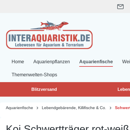
springen
Zur Hauptnavigation springen
Home
Aquarienpflanzen
Aquarienfische
Wei
Themenwelten-Shops
Blitzversand
Leben
Aquarienfische
Lebendgebärende, Killifische & Co.
Schwert
Koi Schwertträger rot-weiß