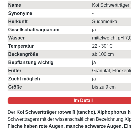
Name
Koi Schwertträger 
Synonyme
-
Herkunft
Südamerika
Gesellschaftsaquarium
ja
Wasser
mittelweich, pH 7,0
Temperatur
22 - 30° C
Beckengröße
ab 100 cm
Bepflanzung wichtig
ja
Futter
Granulat, Flockenfu
Zucht möglich
ja
Größe
bis zu 9 cm
Im Detail
Der
Koi Schwertträger rot-weiß (tancho), Xiphophorus he
Schwertträgers mit der wissenschaftlichen Bezeichnung Xip
Fische haben rote Augen, manche schwarze Augen. Eine