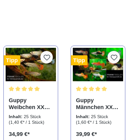
Tipp
Tipp
ng von 5 von 5 Sternen
Durchschnittliche Bewertung von 5 von 5 Sternen
Durchschnittliche Bewertung
Guppy
Guppy
Weibchen XXXL
Männchen XXXL
Farbmix, 25
Farbmix, 25
Inhalt:
25 Stück
Inhalt:
25 Stück
Tiere, Poecilia
Tiere, Poecilia
(1,40 €* / 1 Stück)
(1,60 €* / 1 Stück)
reticulata
reticulata
34,99 €*
39,99 €*