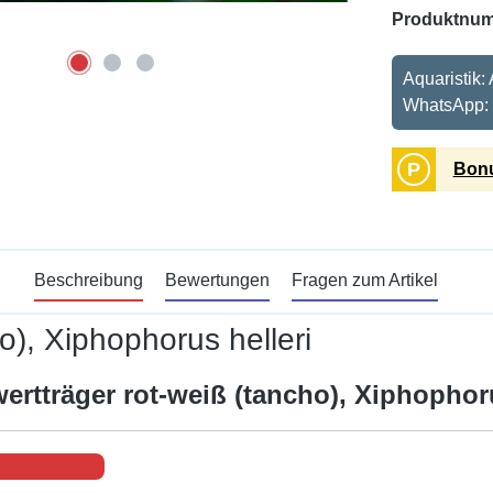
Produktnu
Aquaristik:
WhatsApp:
P
Bonu
Beschreibung
Bewertungen
Fragen zum Artikel
o), Xiphophorus helleri
ertträger rot-weiß (tancho), Xiphophoru