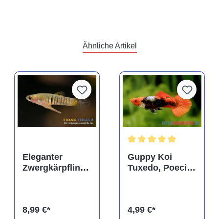
Ähnliche Artikel
rtung von 5 von 5 Sternen
Durchschnittliche Bewertu
Eleganter
Guppy Koi
Zwergkärpfling,
Tuxedo, Poecilia
Neoheterandria
reticulata,
elegans
paarweise
(Minifisch)
8,99 €*
4,99 €*