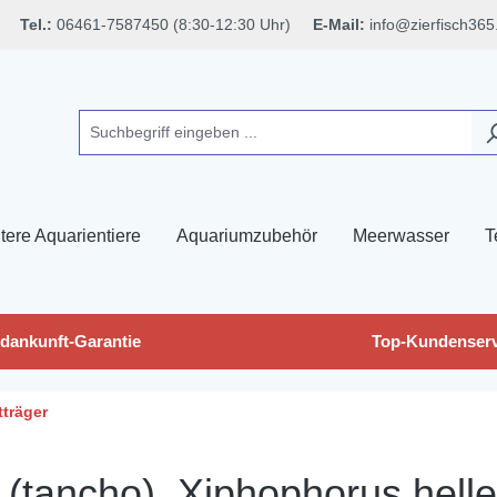
Tel.:
06461-7587450 (8:30-12:30 Uhr)
E-Mail:
info@zierfisch365
tere Aquarientiere
Aquariumzubehör
Meerwasser
T
dankunft-Garantie
Top-Kundenserv
träger
 (tancho), Xiphophorus helle