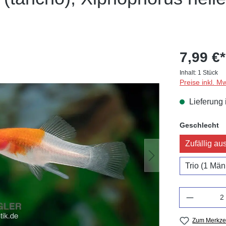
7,99 €*
Inhalt:
1 Stück
Preise inkl. M
Lieferung 
a
Geschlecht
Zufällig au
Trio (1 Mä
Anzahl
Zum Merkzet