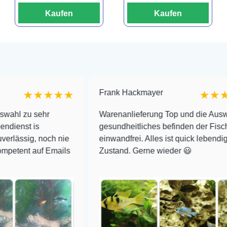
Kaufen
Kaufen
Frank Hackmayer
★★★
★★★★
hr
Warenanlieferung Top und die Auswahl plus
gesundheitliches befinden der Fische
och nie
einwandfrei. Alles ist quick lebendig und im sup
 Emails
Zustand. Gerne wieder 😃