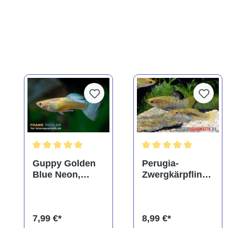
Durchschnittliche Bewertung von 5 von 5 Sternen
Durchschnittliche Bewe
Guppy Golden
Perugia-
Blue Neon,
Zwergkärpfling,
Poecilia
Poecilia
reticulata
perugiae
(paarweise)
7,99 €*
8,99 €*