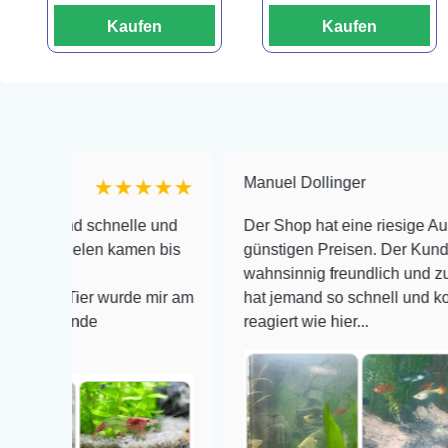
Kaufen
Kaufen
Manuel Dollinger
★★★★★
★★
 schnelle und
Der Shop hat eine riesige Auswahl zu se
len kamen bis
günstigen Preisen. Der Kundendienst is
wahnsinnig freundlich und zuverlässig, n
er wurde mir am
hat jemand so schnell und kompetent auf
de
reagiert wie hier...