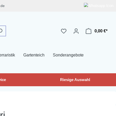
.de
0,00 €*
erraristik
Gartenteich
Sonderangebote
ice
Riesige Auswahl
ri