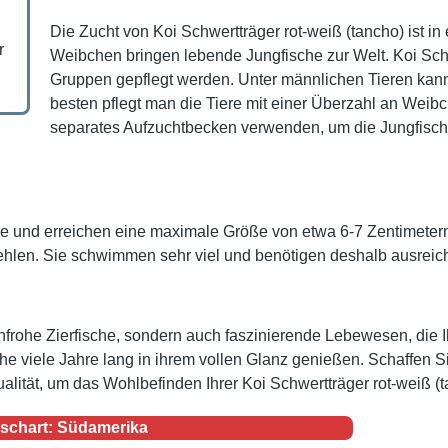
Die Zucht von Koi Schwertträger rot-weiß (tancho) ist in
r
Weibchen bringen lebende Jungfische zur Welt. Koi Schw
Gruppen gepflegt werden. Unter männlichen Tieren kann
besten pflegt man die Tiere mit einer Überzahl an Weib
separates Aufzuchtbecken verwenden, um die Jungfisc
sche und erreichen eine maximale Größe von etwa 6-7 Zentimetern
fehlen. Sie schwimmen sehr viel und benötigen deshalb ausre
benfrohe Zierfische, sondern auch faszinierende Lebewesen, die
he viele Jahre lang in ihrem vollen Glanz genießen. Schaffen 
tät, um das Wohlbefinden Ihrer Koi Schwertträger rot-weiß (ta
ischart: Südamerika