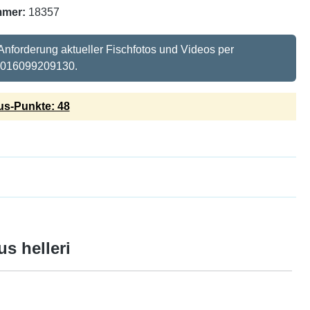
mmer:
18357
 Anforderung aktueller Fischfotos und Videos per
 016099209130.
s-Punkte: 48
s helleri