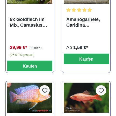
Durchschnittliche Bewertun
Amanogarnele,
5x Goldfisch im
Caridina
Mix, Carassius
multidentata
auratus
(Kaltwasser)
Ab
1,59 €*
29,99 €*
39,99 €*
(25.01% gespart)
Kaufen
Kaufen