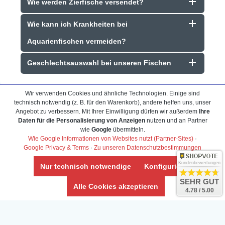
Wie werden Zierfische versendet?
Wie kann ich Krankheiten bei
Aquarienfischen vermeiden?
Geschlechtsauswahl bei unseren Fischen
Wir verwenden Cookies und ähnliche Technologien. Einige sind
technisch notwendig (z. B. für den Warenkorb), andere helfen uns, unser
Angebot zu verbessern. Mit Ihrer Einwilligung dürfen wir außerdem
Ihre
Daten für die Personalisierung von Anzeigen
nutzen und an Partner
wie
Google
übermitteln.
Frank Hackmayer
★★★★
Wie Google Informationen von Websites nutzt (Partner-Sites)
·
Google Privacy & Terms
·
Zu unseren Datenschutzbestimmungen
Warenanlieferung Top und die
Kundenbewertungen
Nur technisch notwendige
Konfigurieren
riesige Auswahl
Auswahl plus gesundheitliches
SEHR GUT
Alle Cookies akzeptieren
reisen. Der
befinden der Fische einwandfrei.
4.78 / 5.00
hnsinnig
Alles ist quick lebendig und im
rlässig, noch
super Zustand. Gerne wieder 😃
chnell und