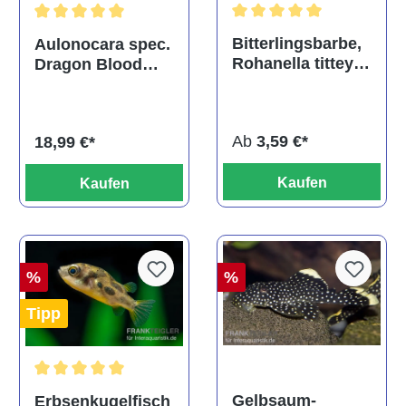
Durchschnittliche Bewertu
Durchschnittliche Bewertung von 5 von 5 Sternen
Bitterlingsbarbe,
Aulonocara spec.
Rohanella titteya,
Dragon Blood
ehem. Puntius
albino, DNZ
titteya
Ab
3,59 €*
18,99 €*
Kaufen
Kaufen
%
%
Tipp
Durchschnittliche Bewertung von 5 von 5 Sternen
Gelbsaum-
Erbsenkugelfisch