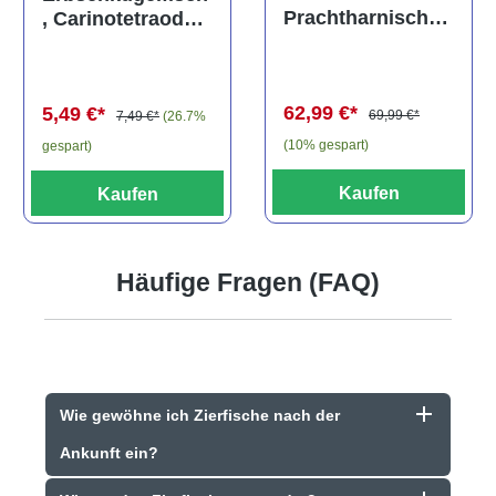
Prachtharnischw
, Carinotetraodon
els, L81,
travancoricus
Baryancistrus
(Minifisch)
spec., 6-8 cm
62,99 €*
5,49 €*
69,99 €*
7,49 €*
(26.7%
(10% gespart)
gespart)
Kaufen
Kaufen
Häufige Fragen (FAQ)
Wie gewöhne ich Zierfische nach der
Ankunft ein?