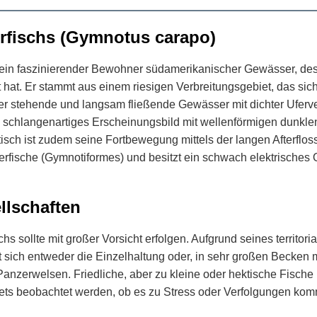
rfischs (Gymnotus carapo)
 ein faszinierender Bewohner südamerikanischer Gewässer, de
 hat. Er stammt aus einem riesigen Verbreitungsgebiet, das s
er stehende und langsam fließende Gewässer mit dichter Uferv
, schlangenartiges Erscheinungsbild mit wellenförmigen dunkl
ch ist zudem seine Fortbewegung mittels der langen Afterflosse
fische (Gymnotiformes) und besitzt ein schwach elektrisches O
llschaften
s sollte mit großer Vorsicht erfolgen. Aufgrund seines territor
 sich entweder die Einzelhaltung oder, in sehr großen Becken m
Panzerwelsen. Friedliche, aber zu kleine oder hektische Fische
ets beobachtet werden, ob es zu Stress oder Verfolgungen kom