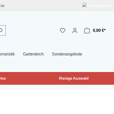
.de
0,00 €*
erraristik
Gartenteich
Sonderangebote
ice
Riesige Auswahl