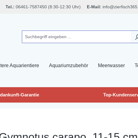
Tel.:
06461-7587450 (8:30-12:30 Uhr)
E-Mail:
info@zierfisch365
tere Aquarientiere
Aquariumzubehör
Meerwasser
T
dankunft-Garantie
Top-Kundenserv
 Gymnotus carapo, 11-15 cm