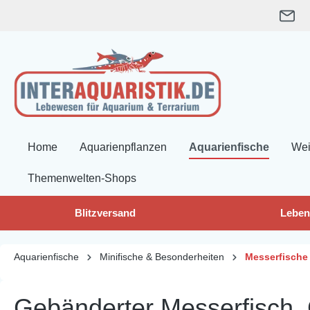
springen
Zur Hauptnavigation springen
Home
Aquarienpflanzen
Aquarienfische
Wei
Themenwelten-Shops
Blitzversand
Leben
Aquarienfische
Minifische & Besonderheiten
Messerfische
Gebänderter Messerfisch,