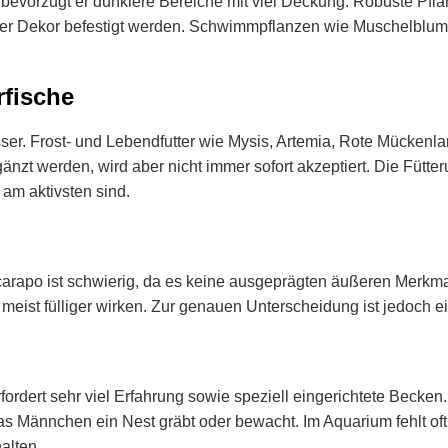
bevorzugt er dunklere Bereiche mit viel Deckung. Robuste Pfl
oder Dekor befestigt werden. Schwimmpflanzen wie Muschelblu
rfische
ser. Frost- und Lebendfutter wie Mysis, Artemia, Rote Mückenl
gänzt werden, wird aber nicht immer sofort akzeptiert. Die Füt
am aktivsten sind.
arapo ist schwierig, da es keine ausgeprägten äußeren Merkm
eist fülliger wirken. Zur genauen Unterscheidung ist jedoch 
ordert sehr viel Erfahrung sowie speziell eingerichtete Becken.
s Männchen ein Nest gräbt oder bewacht. Im Aquarium fehlt oft d
alten.