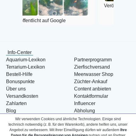
Veröffentlicht auf Google
ntlicht auf Google
Info-Center
Aquarium-Lexikon
Partnerprogramm
Terrarium-Lexikon
Zierfischversand
Bestell-Hilfe
Meerwasser Shop
Bonuspunkte
Züchter-Ankauf
Über uns
Content anbieten
Versandkosten
Kontaktformular
Zahlarten
Influencer
Blog
Abholung
Wir verwenden Cookies und ähnliche Technologien. Einige sind
technisch notwendig (z. B. für den Warenkorb), andere helfen uns, unser
Angebot zu verbessern. Mit Ihrer Einwilligung dürfen wir außerdem
Ihre
Daten für die Personalisierung von Anzeigen
nutzen und an Partner