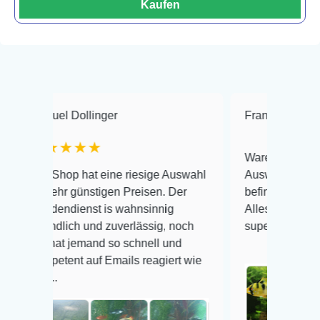
Kaufen
 Dollinger
Frank Hackmayer
★
★★★
Warenanlieferung Top und d
p hat eine riesige Auswahl
Auswahl plus gesundheitlic
 günstigen Preisen. Der
befinden der Fische einwand
dienst is wahnsinnig
Alles ist quick lebendig und
ich und zuverlässig, noch
super Zustand. Gerne wiede
 jemand so schnell und
nt auf Emails reagiert wie