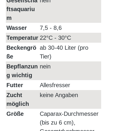
Gesellscha
nein
ftsaquariu
m
Wasser
7,5 - 8,6
Temperatur
22°C - 30°C
Beckengrö
ab 30-40 Liter (pro
ße
Tier)
Bepflanzun
nein
g wichtig
Futter
Allesfresser
Zucht
keine Angaben
möglich
Größe
Caparax-Durchmesser
(bis zu 6 cm),