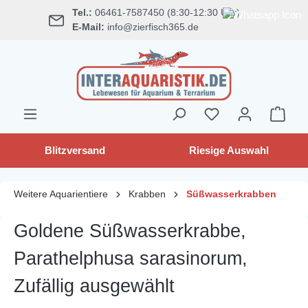
Tel.:
06461-7587450 (8:30-12:30 Uhr)
alt springen
E-Mail:
info@zierfisch365.de
Blitzversand
Riesige Auswahl
Weitere Aquarientiere
Krabben
Süßwasserkrabben
Goldene Süßwasserkrabbe,
Parathelphusa sarasinorum,
Zufällig ausgewählt