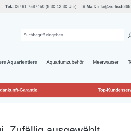
Tel.:
06461-7587450 (8:30-12:30 Uhr)
E-Mail:
info@zierfisch365
ere Aquarientiere
Aquariumzubehör
Meerwasser
T
dankunft-Garantie
Top-Kundenserv
, Zufällig ausgewählt