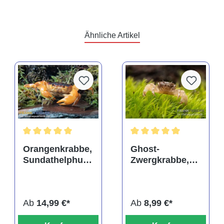
Ähnliche Artikel
Durchschnittliche Bewertung von 5 von 5 Sternen
Durchschnittliche Bewertu
Orangenkrabbe,
Ghost-
Sundathelphusa
Zwergkrabbe,
sp. "orange"
Potamocypoda
pugil
Ab
14,99 €*
Ab
8,99 €*