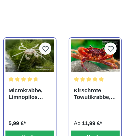
ng von 5 von 5 Sternen
Durchschnittliche Bewertung von 4.8 von 5 Sternen
Durchschnittliche Bewertung
Microkrabbe,
Kirschrote
Limnopilos
Towutikrabbe,
naiyanetri
Parathelphusa
ferruginea
5,99 €*
Ab
11,99 €*