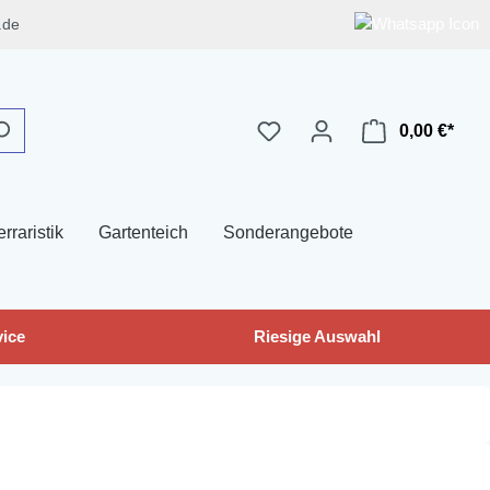
.de
0,00 €*
erraristik
Gartenteich
Sonderangebote
ice
Riesige Auswahl