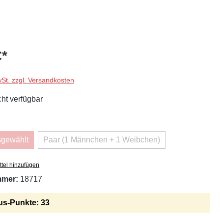
€*
wSt. zzgl. Versandkosten
cht verfügbar
uswählen
sgewählt
Paar (1 Männchen + 1 Weibchen)
iese Option ist zurzeit nicht verfügbar.)
(Diese Option ist zurzeit nicht verfügba
tel hinzufügen
mmer:
18717
s-Punkte: 33