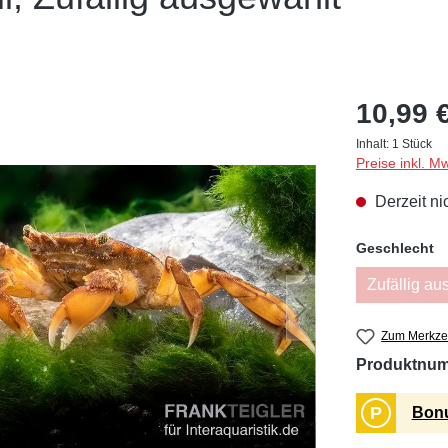
10,99 
Inhalt:
1 Stück
Preise inkl. M
Derzeit ni
a
Geschlecht
Zufällig au
(D
Zum Merkzet
Produktnu
P
Bonu