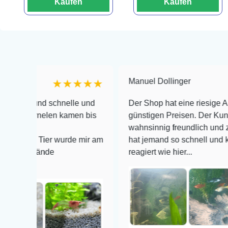
Kaufen
Kaufen
Manuel Dollinger
★★★★★
★
d schnelle und
Der Shop hat eine riesige Auswahl zu 
nelen kamen bis
günstigen Preisen. Der Kundendienst i
wahnsinnig freundlich und zuverlässig,
Tier wurde mir am
hat jemand so schnell und kompetent a
nde
reagiert wie hier...