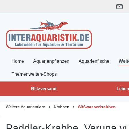
springen
Zur Hauptnavigation springen
Home
Aquarienpflanzen
Aquarienfische
Weit
Themenwelten-Shops
Blitzversand
Leben
Weitere Aquarientiere
Krabben
Süßwasserkrabben
Paddler-Krabbe, Varuna yui