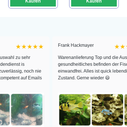
Kaufen
Kaufen
Frank Hackmayer
★★★★
★★★★
sehr
Warenanlieferung Top und die Auswahl plus
s
gesundheitliches befinden der Fische
 noch nie
einwandfrei. Alles ist quick lebendig und im s
uf Emails
Zustand. Gerne wieder 😃