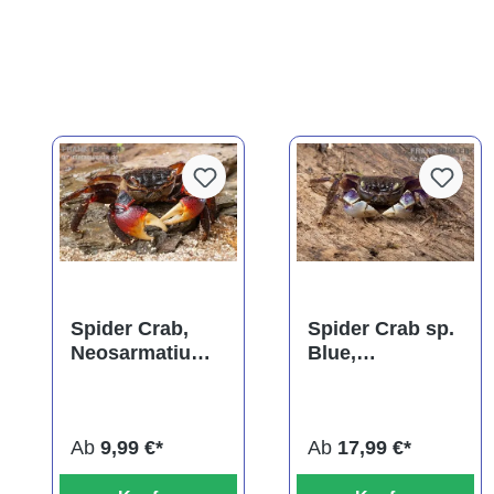
Spider Crab,
Spider Crab sp.
Neosarmatium
Blue,
meinerti
Neosarmatium
rotundifrons
Ab
9,99 €*
Ab
17,99 €*