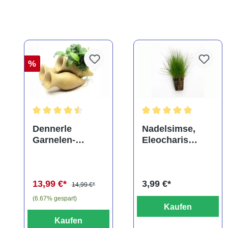
%
Durchschnittliche Bewertung von 4.5 von 5 Sternen
Durchschnittliche Bewe
Dennerle
Nadelsimse,
Garnelen-
Eleocharis
Amphore,
acicularis, im
Anubias nana
Topf
"Bonsai" auf
13,99 €*
3,99 €*
3er Tonamphore
14,99 €*
(6.67% gespart)
Kaufen
Kaufen