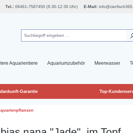
Tel.:
06461-7587450 (8:30-12:30 Uhr)
E-Mail:
info@zierfisch365
tere Aquarientiere
Aquariumzubehör
Meerwasser
T
dankunft-Garantie
Top-Kundenserv
quarienpflanzen
bias nana "Jade", im Topf