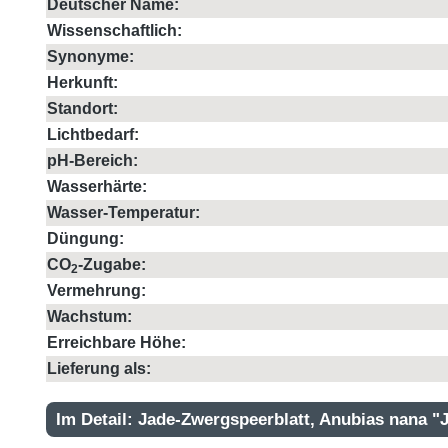
Deutscher Name:
Wissenschaftlich:
Synonyme:
Herkunft:
Standort:
Lichtbedarf:
pH-Bereich:
Wasserhärte:
Wasser-Temperatur:
Düngung:
CO
-Zugabe:
2
Vermehrung:
Wachstum:
Erreichbare Höhe:
Lieferung als:
Im Detail: Jade-Zwergspeerblatt, Anubias nana "