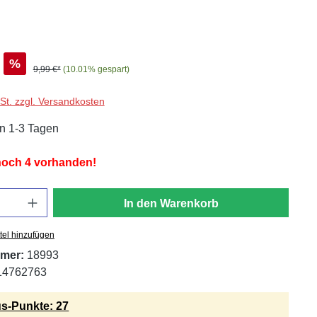
%
9,99 €*
(10.01% gespart)
wSt. zzgl. Versandkosten
in 1-3 Tagen
 noch 4 vorhanden!
In den Warenkorb
tel hinzufügen
mer:
18993
14762763
s-Punkte: 27