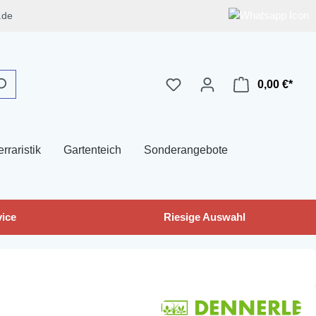
.de
0,00 €*
erraristik
Gartenteich
Sonderangebote
ice
Riesige Auswahl