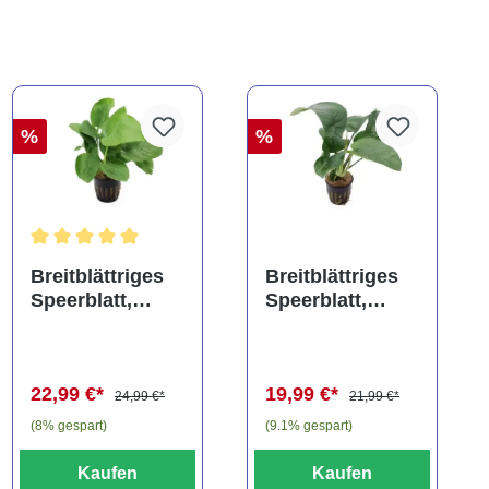
%
%
ng von 5 von 5 Sternen
Durchschnittliche Bewertung von 5 von 5 Sternen
Breitblättriges
Breitblättriges
Speerblatt,
Speerblatt,
Anubias barteri,
Anubias barteri,
XXL-Topf,
XL-Topf,
Mutterpflanze
Mutterpflanze
22,99 €*
19,99 €*
24,99 €*
21,99 €*
(8% gespart)
(9.1% gespart)
Kaufen
Kaufen