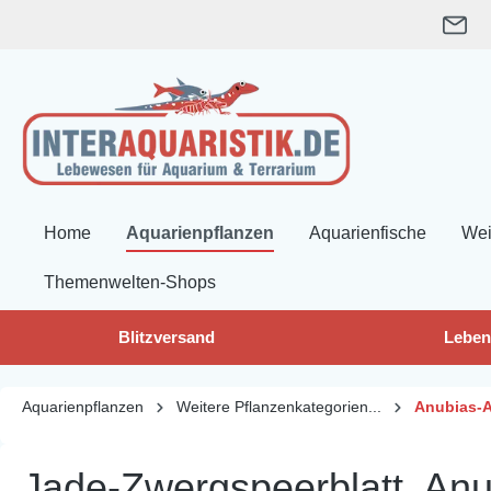
springen
Zur Hauptnavigation springen
Home
Aquarienpflanzen
Aquarienfische
Wei
Themenwelten-Shops
Blitzversand
Leben
Aquarienpflanzen
Weitere Pflanzenkategorien...
Anubias-A
Jade-Zwergspeerblatt, Anu