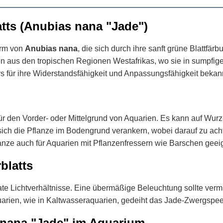
tts (Anubias nana "Jade")
form von
Anubias nana
, die sich durch ihre sanft grüne Blattf
en aus den tropischen Regionen Westafrikas, wo sie in sumpfig
s für ihre Widerstandsfähigkeit und Anpassungsfähigkeit bekan
r den Vorder- oder Mittelgrund von Aquarien. Es kann auf Wurz
 sich die Pflanze im Bodengrund verankern, wobei darauf zu acht
flanze auch für Aquarien mit Pflanzenfressern wie Barschen geei
blatts
e Lichtverhältnisse. Eine übermäßige Beleuchtung sollte verm
rien, wie in Kaltwasseraquarien, gedeiht das Jade-Zwergspeer
 nana "Jade" im Aquarium