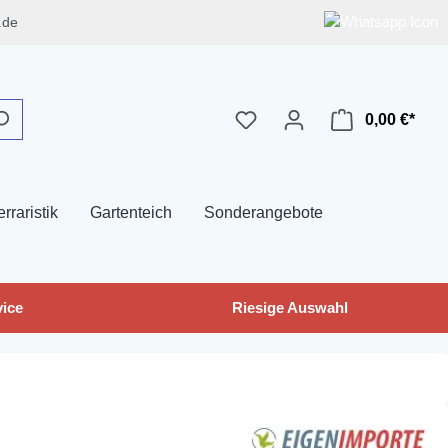
.de
0,00 €*
erraristik
Gartenteich
Sonderangebote
ice
Riesige Auswahl