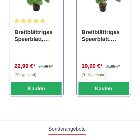
rtung von 5 von 5 Sternen
Durchschnittliche Bewertung von 5 von 5 Sternen
Breitblättriges
Breitblättriges
Speerblatt,
Speerblatt,
Anubias barteri,
Anubias barteri,
XXL-Topf,
XL-Topf,
Mutterpflanze
Mutterpflanze
22,99 €*
19,99 €*
24,99 €*
21,99 €*
(8% gespart)
(9.1% gespart)
Kaufen
Kaufen
Sonderangebote