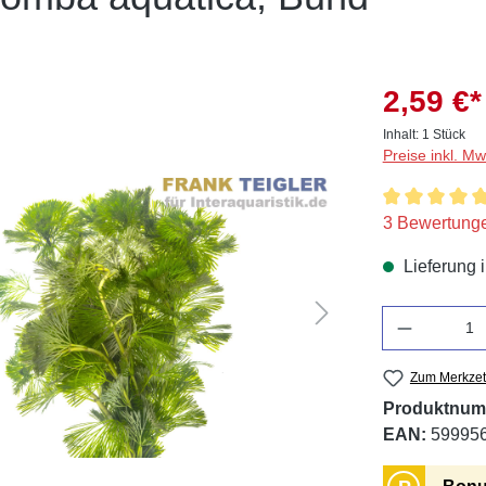
2,59 €*
Inhalt:
1 Stück
Preise inkl. M
Durchschnitt
3 Bewertung
Lieferung 
Anzahl
Zum Merkzet
Produktnum
EAN:
59995