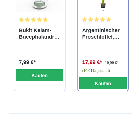
Durchschnittliche Bewertung von 5 von 5 Sternen
Durchschnittliche Bewe
Bukit Kelam-
Argentinischer
Bucephalandra,
Froschlöffel,
Bucephalandra
Echinodorus
pygmaea "Bukit
argentinensis,
Kelam", In Vitro
XXL-Topf,
7,99 €*
17,99 €*
Mutterpflanze
19,99 €*
(10.01% gespart)
Kaufen
Kaufen