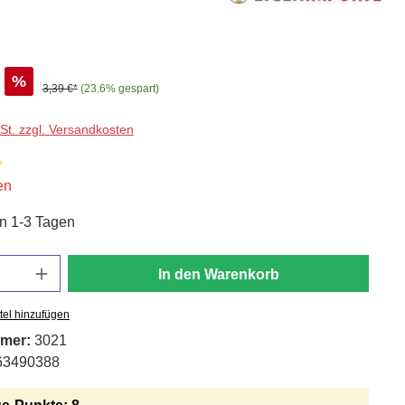
%
3,39 €*
(23.6% gespart)
wSt. zzgl. Versandkosten
liche Bewertung von 5 von 5 Sternen
en
in 1-3 Tagen
In den Warenkorb
tel hinzufügen
mer:
3021
63490388