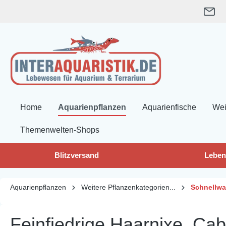
springen
Zur Hauptnavigation springen
Home
Aquarienpflanzen
Aquarienfische
Wei
Themenwelten-Shops
Blitzversand
Leben
Aquarienpflanzen
Weitere Pflanzenkategorien...
Schnellwa
Feinfiedrige Haarnixe, Ca