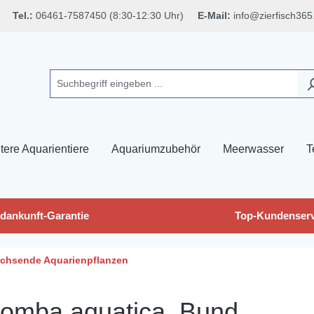
Tel.:
06461-7587450 (8:30-12:30 Uhr)
E-Mail:
info@zierfisch365
tere Aquarientiere
Aquariumzubehör
Meerwasser
T
dankunft-Garantie
Top-Kundenserv
chsende Aquarienpflanzen
bomba aquatica, Bund