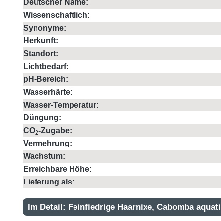
Deutscher Name:
Wissenschaftlich:
Synonyme:
Herkunft:
Standort:
Lichtbedarf:
pH-Bereich:
Wasserhärte:
Wasser-Temperatur:
Düngung:
CO
-Zugabe:
2
Vermehrung:
Wachstum:
Erreichbare Höhe:
Lieferung als:
Im Detail: Feinfiedrige Haarnixe, Cabomba aquat