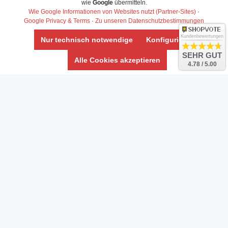
wie
Google
übermitteln.
Widerrufs­recht /Widerrufs­formular
Wie Google Informationen von Websites nutzt (Partner-Sites)
·
Google Privacy & Terms
·
Zu unseren Datenschutzbestimmungen
AGB & Info
Impressum
Kundenbewertungen
Nur technisch notwendige
Konfigurieren
Umwelt und Entsorgung
SEHR GUT
Alle Cookies akzeptieren
4.78 / 5.00
Vertrag widerrufen
* Alle Preise inkl. ges. MwSt. zzgl.
Versandkosten
Zierfische, Garnelen, Krebse, Wasserschnecken (Wirbellose),
Aquarienpflanzen & Aquarium-Zubehör preiswert online kaufen.
© Copyright 2024 Interaquaristik.de Shop, Aquarium und
Gartenteich Shop. Alle Rechte vorbehalten.