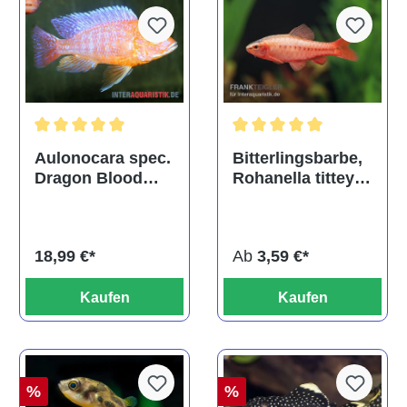
Durchschnittliche Bewertu
Durchschnittliche Bewertung von 5 von 5 Sternen
Bitterlingsbarbe,
Aulonocara spec.
Rohanella titteya,
Dragon Blood
ehem. Puntius
albino, DNZ
titteya
Ab
3,59 €*
18,99 €*
Kaufen
Kaufen
%
%