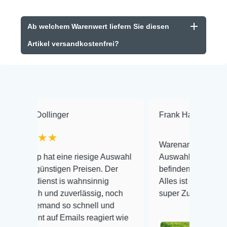
Ab welchem Warenwert liefern Sie diesen
Artikel versandkostenfrei?
linger
Frank Hackmayer
★★
★
Warenanlieferung Top und die
at eine riesige Auswahl
Auswahl plus gesundheitliches
nstigen Preisen. Der
befinden der Fische einwandfrei
st is wahnsinnig
Alles ist quick lebendig und im
und zuverlässig, noch
super Zustand. Gerne wieder 😃
mand so schnell und
uf Emails reagiert wie