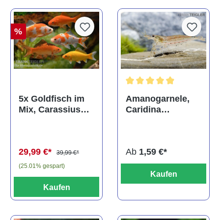
%
Durchschnittliche Bewertun
Amanogarnele,
5x Goldfisch im
Caridina
Mix, Carassius
multidentata
auratus
(Kaltwasser)
Ab
1,59 €*
29,99 €*
39,99 €*
(25.01% gespart)
Kaufen
Kaufen