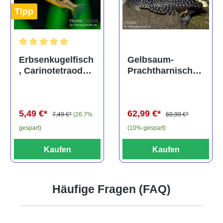
Tipp
Durchschnittliche Bewertung von 5 von 5 Sternen
Gelbsaum-
Erbsenkugelfisch
Prachtharnischw
, Carinotetraodon
els, L81,
travancoricus
Baryancistrus
(Minifisch)
spec., 6-8 cm
62,99 €*
5,49 €*
69,99 €*
7,49 €*
(26.7%
(10% gespart)
gespart)
Kaufen
Kaufen
Häufige Fragen (FAQ)