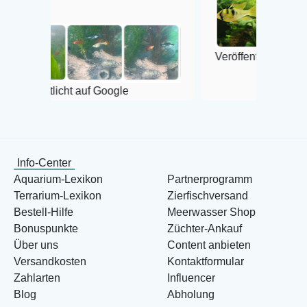
Veröffentlicht auf Google
cht auf Google
Info-Center
Aquarium-Lexikon
Partnerprogramm
Terrarium-Lexikon
Zierfischversand
Bestell-Hilfe
Meerwasser Shop
Bonuspunkte
Züchter-Ankauf
Über uns
Content anbieten
Versandkosten
Kontaktformular
Zahlarten
Influencer
Blog
Abholung