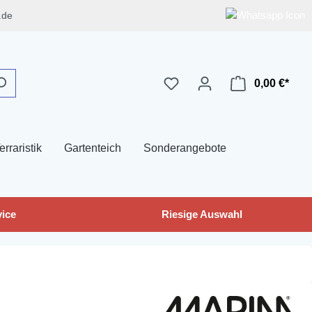
.de
0,00 €*
erraristik
Gartenteich
Sonderangebote
ice
Riesige Auswahl