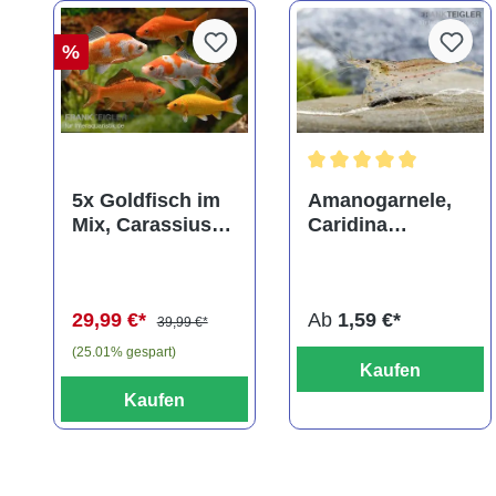
%
Durchschnittliche Bewer
5x Goldfisch im
Amanogarnele,
Mix, Carassius
Caridina
auratus
multidentata
(Kaltwasser)
29,99 €*
Ab
1,59 €*
39,99 €*
(25.01% gespart)
Kaufen
Kaufen