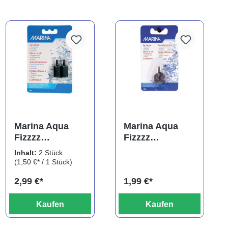
Marina Aqua
Marina Aqua
Fizzzz
Fizzzz
Ausströmer-St.
Ausströmer-St.
Inhalt:
2 Stück
Zylinder 2er
Kugel kl.
(1,50 €* / 1 Stück)
2,99 €*
1,99 €*
Kaufen
Kaufen