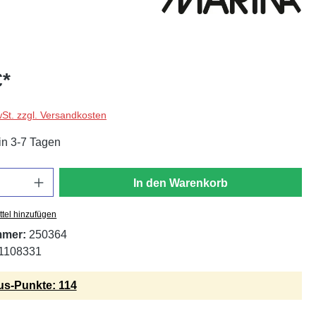
€*
wSt. zzgl. Versandkosten
in 3-7 Tagen
In den Warenkorb
tel hinzufügen
mmer:
250364
1108331
s-Punkte: 114