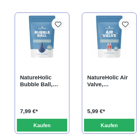
NatureHolic
NatureHolic Air
Bubble Ball,
Valve,
Ausströmerstei
Rückschlagvent
n, 50 mm
il, 2 Stück
7,99 €*
5,99 €*
Kaufen
Kaufen