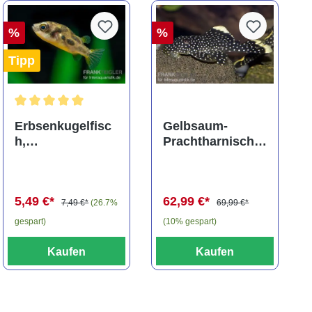
%
%
Tipp
ng von 5 von 5 Sternen
Durchschnittliche Bewertung von 5 von 5 Sternen
Erbsenkugelfisc
Gelbsaum-
h,
Prachtharnischw
Carinotetraodon
els, L81,
travancoricus
Baryancistrus
(Minifisch)
spec., 6-8 cm
5,49 €*
62,99 €*
7,49 €*
(26.7%
69,99 €*
gespart)
(10% gespart)
Kaufen
Kaufen