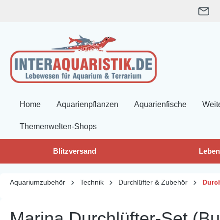
springen
Zur Hauptnavigation springen
Home
Aquarienpflanzen
Aquarienfische
Weit
Themenwelten-Shops
Blitzversand
Leben
Aquariumzubehör
Technik
Durchlüfter & Zubehör
Durc
Marina Durchlüfter-Set (Bu