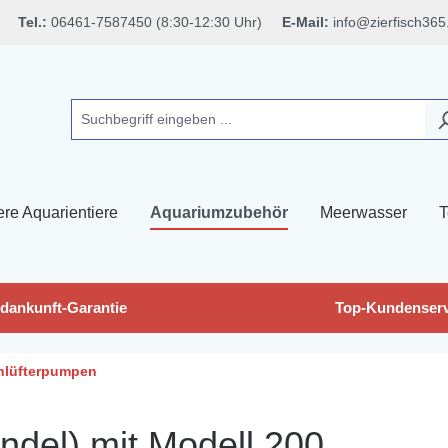
Tel.:
06461-7587450 (8:30-12:30 Uhr)
E-Mail:
info@zierfisch365
ere Aquarientiere
Aquariumzubehör
Meerwasser
T
dankunft-Garantie
Top-Kundenserv
hlüfterpumpen
ndel) mit Modell 200