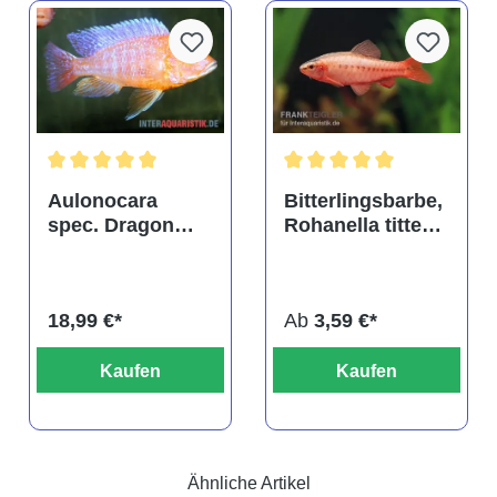
tung von 4.9 von 5 Sternen
Durchschnittliche Bewertung von 5 von 5 Sternen
Durchschnittliche Bewertu
Aulonocara
Bitterlingsbarbe,
spec. Dragon
Rohanella titteya,
Blood albino,
ehem. Puntius
DNZ
titteya
18,99 €*
Ab
3,59 €*
Kaufen
Kaufen
Ähnliche Artikel