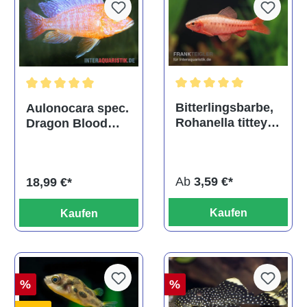
Durchschnittliche Bewertu
Durchschnittliche Bewertung von 5 von 5 Sternen
Bitterlingsbarbe,
Aulonocara spec.
Rohanella titteya,
Dragon Blood
ehem. Puntius
albino, DNZ
titteya
Ab
3,59 €*
18,99 €*
Kaufen
Kaufen
%
%