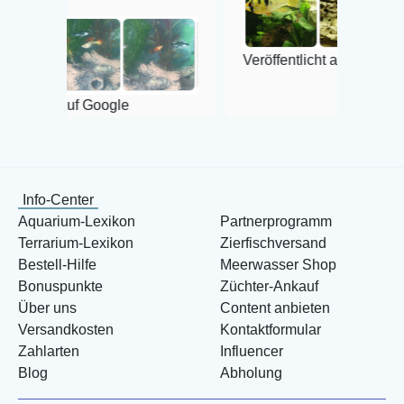
Veröffentlicht auf Google
f Google
Info-Center
Aquarium-Lexikon
Partnerprogramm
Terrarium-Lexikon
Zierfischversand
Bestell-Hilfe
Meerwasser Shop
Bonuspunkte
Züchter-Ankauf
Über uns
Content anbieten
Versandkosten
Kontaktformular
Zahlarten
Influencer
Blog
Abholung