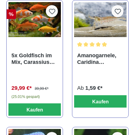
%
Durchschnittliche Bewertun
Amanogarnele,
5x Goldfisch im
Caridina
Mix, Carassius
multidentata
auratus
(Kaltwasser)
Ab
1,59 €*
29,99 €*
39,99 €*
(25.01% gespart)
Kaufen
Kaufen