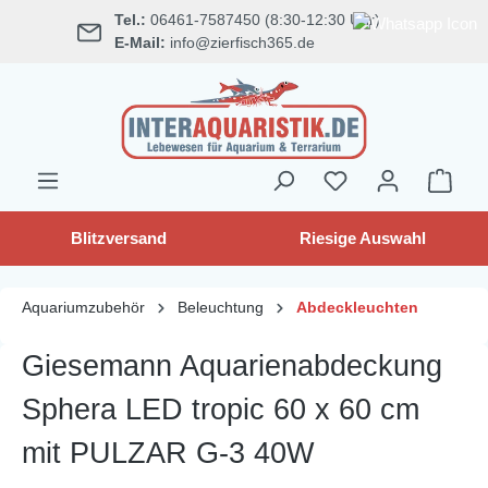
Tel.:
06461-7587450 (8:30-12:30 Uhr)
alt springen
E-Mail:
info@zierfisch365.de
Blitzversand
Riesige Auswahl
Aquariumzubehör
Beleuchtung
Abdeckleuchten
Giesemann Aquarienabdeckung
Sphera LED tropic 60 x 60 cm
mit PULZAR G-3 40W