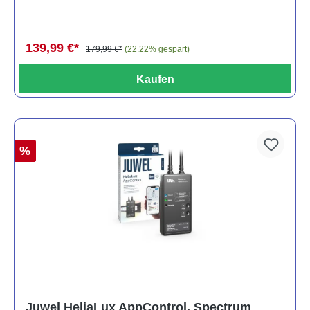
139,99 €*
179,99 €*
(22.22% gespart)
Kaufen
%
Juwel HeliaLux AppControl, Spectrum