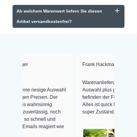
Ab welchem Warenwert liefern Sie diesen
Artikel versandkostenfrei?
r
Frank Hackmayer
★★★★
Warenanlieferung Top und die
e riesige Auswahl
Auswahl plus gesundheitliches
n Preisen. Der
befinden der Fische einwandfrei.
 wahnsinnig
Alles ist quick lebendig und im
uverlässig, noch
super Zustand. Gerne wieder 😃
o schnell und
ails reagiert wie