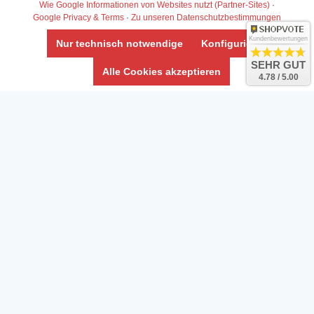
Widerrufs­recht /Widerrufs­formular
Wie Google Informationen von Websites nutzt (Partner-Sites)
·
Google Privacy & Terms
·
Zu unseren Datenschutzbestimmungen
AGB & Info
Impressum
Kundenbewertungen
Nur technisch notwendige
Konfigurieren
Umwelt und Entsorgung
SEHR GUT
Alle Cookies akzeptieren
4.78 / 5.00
Vertrag widerrufen
* Alle Preise inkl. ges. MwSt. zzgl.
Versandkosten
Zierfische, Garnelen, Krebse, Wasserschnecken (Wirbellose),
Aquarienpflanzen & Aquarium-Zubehör preiswert online kaufen.
© Copyright 2024 Interaquaristik.de Shop, Aquarium und
Gartenteich Shop. Alle Rechte vorbehalten.