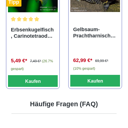
Tipp
Durchschnittliche Bewertung von 5 von 5 Sternen
Gelbsaum-
Erbsenkugelfisch
Prachtharnischw
, Carinotetraodon
els, L81,
travancoricus
Baryancistrus
(Minifisch)
spec., 6-8 cm
62,99 €*
5,49 €*
69,99 €*
7,49 €*
(26.7%
(10% gespart)
gespart)
Kaufen
Kaufen
Häufige Fragen (FAQ)